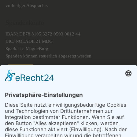
vorheriger Absprache.
Spendenkonto
IBAN: DE78 8105 3272 0503 0012 44
BIC: NOLADE 21 MDG
Sparkasse MagdeBurg
Spenden können steuerlich abgesetzt werden
Förderung
© 1987 – 2025
Storchenhof Loburg e.V.
Alle Rechte vorbehalten.