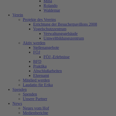
Mina
Rolando
Waldemar
Verein
Projekte des Vereins
Errichtung der Besucherpavillons 2008
Vogelschutzzentrum
Verwaltungsgebäude
Umweltbildungszentrum
Aktiv werden
Stellenangebote
FÖJ
FÖJ -Erlebnisse
BFD
Praktika
Abschlußarbeiten
Ehrenamt
Mitglied werden
Laudatio für Erika
Spenden
Spenden
Unsere Partner
News
Neues vom Hof
Medienberichte