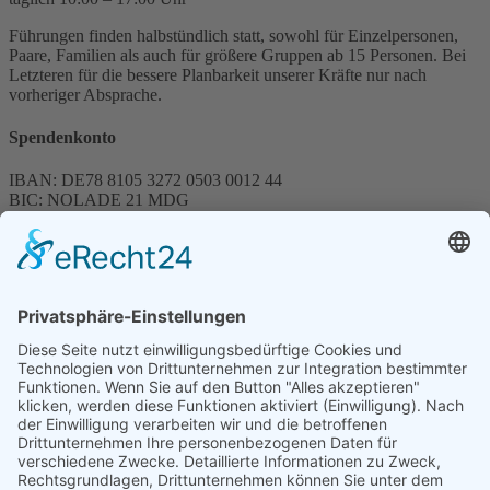
Führungen finden halbstündlich statt, sowohl für Einzelpersonen,
Paare, Familien als auch für größere Gruppen ab 15 Personen. Bei
Letzteren für die bessere Planbarkeit unserer Kräfte nur nach
vorheriger Absprache.
Spendenkonto
IBAN: DE78 8105 3272 0503 0012 44
BIC: NOLADE 21 MDG
Sparkasse MagdeBurg
Spenden können steuerlich abgesetzt werden
Förderung
© 1987 – 2025
Storchenhof Loburg e.V.
Alle Rechte vorbehalten.
Cookie-Einstellungen