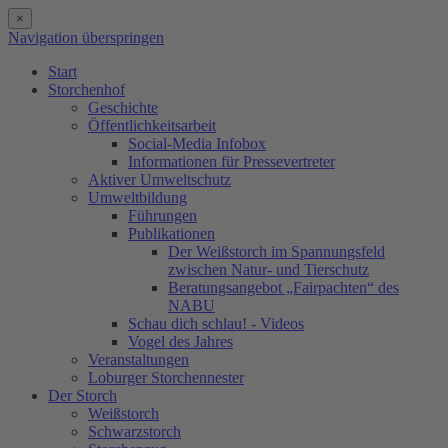
×
Navigation überspringen
Start
Storchenhof
Geschichte
Öffentlichkeitsarbeit
Social-Media Infobox
Informationen für Pressevertreter
Aktiver Umweltschutz
Umweltbildung
Führungen
Publikationen
Der Weißstorch im Spannungsfeld
zwischen Natur- und Tierschutz
Beratungsangebot „Fairpachten“ des
NABU
Schau dich schlau! - Videos
Vogel des Jahres
Veranstaltungen
Loburger Storchennester
Der Storch
Weißstorch
Schwarzstorch