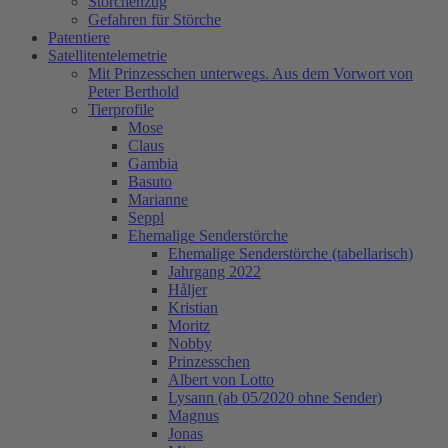
Storchenzug
Gefahren für Störche
Patentiere
Satellitentelemetrie
Mit Prinzesschen unterwegs. Aus dem Vorwort von
Peter Berthold
Tierprofile
Mose
Claus
Gambia
Basuto
Marianne
Seppl
Ehemalige Senderstörche
Ehemalige Senderstörche (tabellarisch)
Jahrgang 2022
Håljer
Kristian
Moritz
Nobby
Prinzesschen
Albert von Lotto
Lysann (ab 05/2020 ohne Sender)
Magnus
Jonas