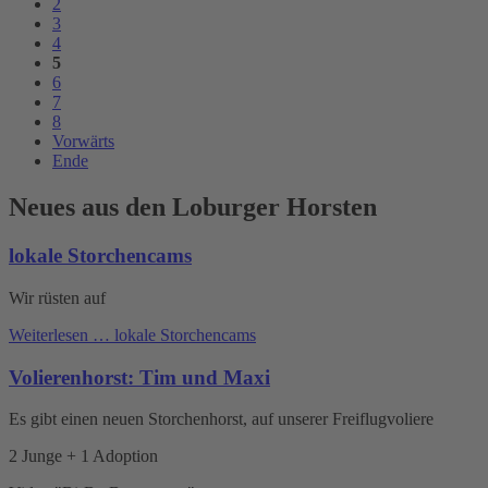
2
3
4
5
6
7
8
Vorwärts
Ende
Neues aus den Loburger Horsten
lokale Storchencams
Wir rüsten auf
Weiterlesen …
lokale Storchencams
Volierenhorst: Tim und Maxi
Es gibt einen neuen Storchenhorst, auf unserer Freiflugvoliere
2 Junge + 1 Adoption