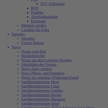
FÖJ -Erlebnisse
BFD
Praktika
Abschlußarbeiten
Ehrenamt
Mitglied werden
Laudatio für Erika
Spenden
Spenden
Unsere Partner
News
Neues vom Hof
Medienberichte
Neues aus den Loburger Horsten
Aktivitäten des Vereins
News Aktiv werden
News Pflege- und Patentiere
Neues aus unserem WhatsApp-Kanal
Satellitentelemetrie Mose
Satellitentelemetrie Claus
Satellitentelemetrie Gambia
Satellitentelemetrie Basuto
Satellitentelemetrie Marianne
Satellitentelemetrie Seppl
Satellitentelemetrie 2025er Jahrgang aus Loburg