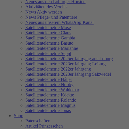
Neues aus den Loburger Horsten
Aktivitäten des Vereins
News Aktiv werden
News Pflege- und Patentiere
Neues aus unserem WhatsApp-Kanal
Satellitentelemetrie Mose
Satellitentelemetrie Claus
Satellitentelemetrie Gambia
Satellitentelemetrie Basuto
Satellitentelemetrie Marianne
Satellitentelemetrie Seppl
Satellitentelemetrie 2025er Jahrgang aus Loburg
Satellitentelemetrie 2023er Jahrgang Loburg
Satellitentelemetrie 2022er Jahrgang
Satellitentelemetrie 2023er Jahrgang Salzwedel
Satellitentelemetrie Håljer
Satellitentelemetrie Nobby
Satellitentelemetrie Waldemar
Satellitentelemetrie Köckte
Satellitentelemetrie Rolando
Satellitentelemetrie Magnus
Satellitentelemetrie Jonas
Shop
Patenschaften
Artikel Prinzesschen