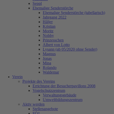
Seppl
Ehemalige Senderstörche
Ehemalige Senderstörche (tabellarisch)
Jahrgang 2022
Håljer
Kristian
Moritz
Nobby
Prinzesschen
Albert von Lotto
Lysann (ab 05/2020 ohne Sender)
Magnus
Jonas
Mina
Rolando
Waldemar
Verein
Projekte des Vereins
Errichtung der Besucherpavillons 2008
Vogelschutzzentrum
Verwaltungsgebäude
Umweltbildungszentrum
Aktiv werden
Stellenangebote
FÖJ