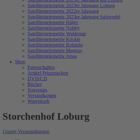
Satellitentelemetrie 2023er Jahrgang Loburg
Satellitentelemetrie 2022er Jahrgang
Satellitentelemetrie 2023er Jahrgang Salzwedel
Satellitentelemetrie Håljer
Satellitentelemetrie Nobby
Satellitentelemetrie Waldemar
Satellitentelemetrie Köckte
Satellitentelemetrie Rolando
Satellitentelemetrie Magnus
Satellitentelemetrie Jonas
Shop
Patenschaften
Artikel Prinzesschen
DVD/CD
Bücher
Souvenirs
Versandkosten
Warenkorb
Storchenhof Loburg
Unsere Veranstaltungen