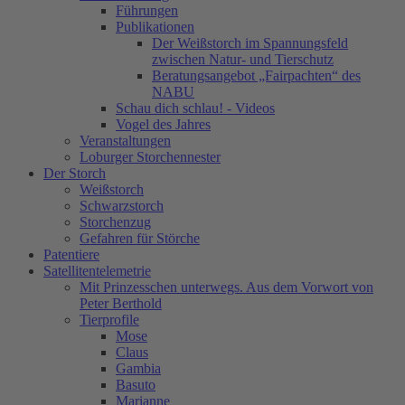
Führungen
Publikationen
Der Weißstorch im Spannungsfeld
zwischen Natur- und Tierschutz
Beratungsangebot „Fairpachten“ des
NABU
Schau dich schlau! - Videos
Vogel des Jahres
Veranstaltungen
Loburger Storchennester
Der Storch
Weißstorch
Schwarzstorch
Storchenzug
Gefahren für Störche
Patentiere
Satellitentelemetrie
Mit Prinzesschen unterwegs. Aus dem Vorwort von
Peter Berthold
Tierprofile
Mose
Claus
Gambia
Basuto
Marianne