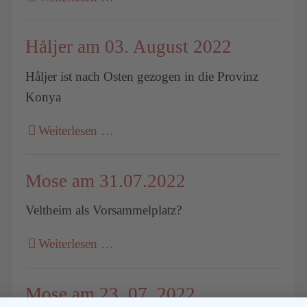
Håljer am 03. August 2022
Håljer ist nach Osten gezogen in die Provinz
Konya
Weiterlesen …
Mose am 31.07.2022
Veltheim als Vorsammelplatz?
Weiterlesen …
Mose am 23. 07. 2022