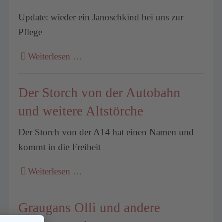
Update: wieder ein Janoschkind bei uns zur
Pflege
Weiterlesen …
Der Storch von der Autobahn
und weitere Altstörche
Der Storch von der A14 hat einen Namen und
kommt in die Freiheit
Weiterlesen …
Graugans Olli und andere