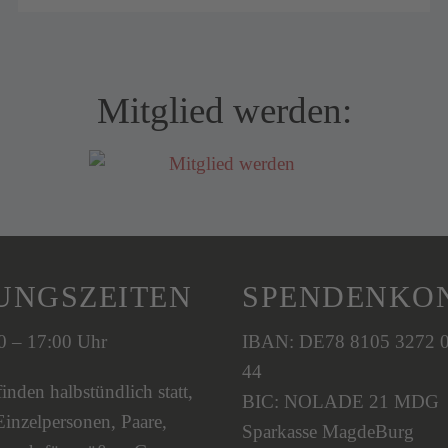
Mitglied werden:
UNGSZEITEN
SPENDENKO
00 – 17:00 Uhr
IBAN: DE78 8105 3272 
44
nden halbstündlich statt,
BIC: NOLADE 21 MDG
Einzelpersonen, Paare,
Sparkasse MagdeBurg