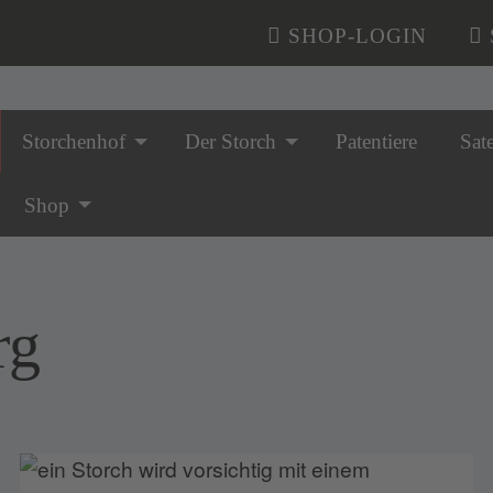
SHOP-LOGIN
Storchenhof
Der Storch
Patentiere
Sate
n überspringen
Shop
rg