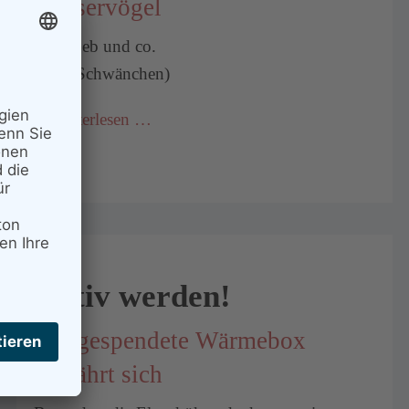
Wasservögel
Olli, Geb und co.
(inkl. Schwänchen)
Weiterlesen …
Aktiv werden!
Die gespendete Wärmebox
bewährt sich