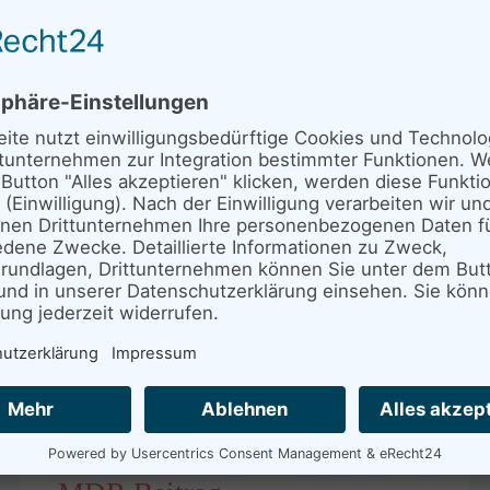
Mose ist nicht weiter gezogen
Weiterlesen …
Der Storchenhof in den
Medien
Störche leiden unter Regenwetter