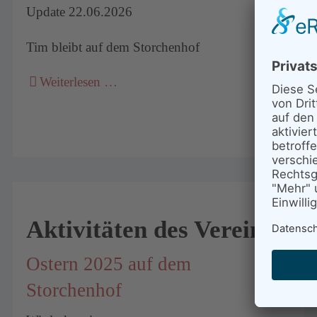
Update 22.06.2026
Tim bleibt auf dem Storchenhof
Weiterlesen …
Aktivitäten des Vereins
Ostern 2025 auf dem
Storchenhof