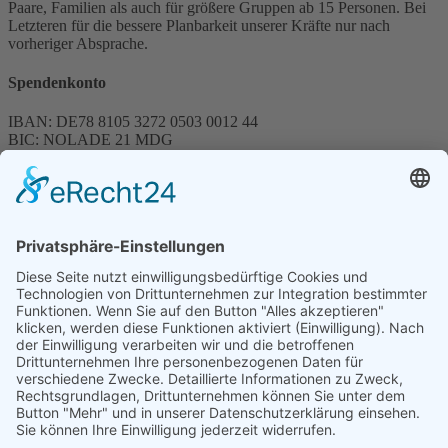
Paare, Familien als auch für größere Gruppen ab 15 Personen. Bei
Letzteren für die bessere Planbarkeit unserer Kräfte nur nach
vorheriger Absprache.
Spendenkonto
IBAN: DE78 8105 3272 0503 0012 44
BIC: NOLADE 21 MDG
Sparkasse MagdeBurg
Spenden können steuerlich abgesetzt werden
Förderung
© 1987 – 2025
Storchenhof Loburg e.V.
Alle Rechte vorbehalten.
Cookie-Einstellungen
Navigation überspringen