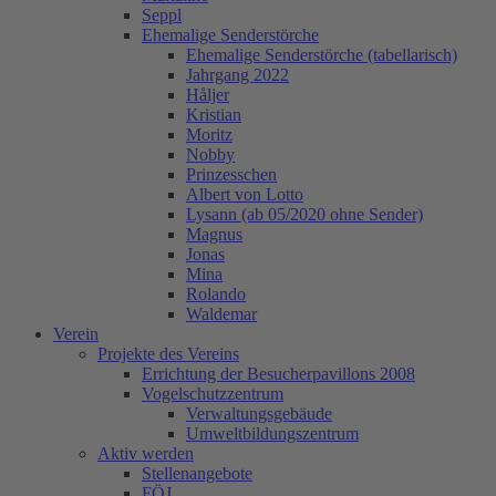
Seppl
Ehemalige Senderstörche
Ehemalige Senderstörche (tabellarisch)
Jahrgang 2022
Håljer
Kristian
Moritz
Nobby
Prinzesschen
Albert von Lotto
Lysann (ab 05/2020 ohne Sender)
Magnus
Jonas
Mina
Rolando
Waldemar
Verein
Projekte des Vereins
Errichtung der Besucherpavillons 2008
Vogelschutzzentrum
Verwaltungsgebäude
Umweltbildungszentrum
Aktiv werden
Stellenangebote
FÖJ