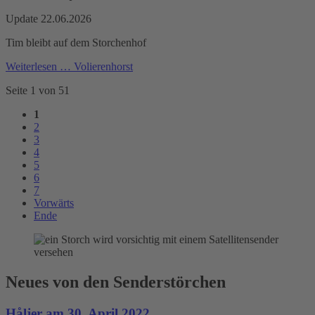
Update 22.06.2026
Tim bleibt auf dem Storchenhof
Weiterlesen …
Volierenhorst
Seite 1 von 51
1
2
3
4
5
6
7
Vorwärts
Ende
Neues von den Senderstörchen
Håljer am 30. April 2022