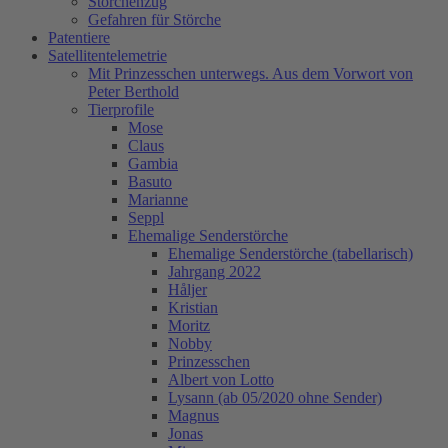
Storchenzug
Gefahren für Störche
Patentiere
Satellitentelemetrie
Mit Prinzesschen unterwegs. Aus dem Vorwort von
Peter Berthold
Tierprofile
Mose
Claus
Gambia
Basuto
Marianne
Seppl
Ehemalige Senderstörche
Ehemalige Senderstörche (tabellarisch)
Jahrgang 2022
Håljer
Kristian
Moritz
Nobby
Prinzesschen
Albert von Lotto
Lysann (ab 05/2020 ohne Sender)
Magnus
Jonas