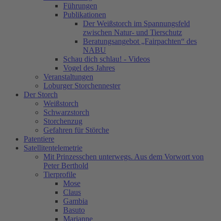
Führungen
Publikationen
Der Weißstorch im Spannungsfeld
zwischen Natur- und Tierschutz
Beratungsangebot „Fairpachten“ des
NABU
Schau dich schlau! - Videos
Vogel des Jahres
Veranstaltungen
Loburger Storchennester
Der Storch
Weißstorch
Schwarzstorch
Storchenzug
Gefahren für Störche
Patentiere
Satellitentelemetrie
Mit Prinzesschen unterwegs. Aus dem Vorwort von
Peter Berthold
Tierprofile
Mose
Claus
Gambia
Basuto
Marianne