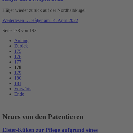
Håljer wieder zurück auf der Nordhalbkugel
Weiterlesen …
Håljer am 14. April 2022
Seite 178 von 193
Anfang
Zurück
175
176
177
178
179
180
181
Vorwärts
Ende
Neues von den Patentieren
Elster-Küken zur Pflege aufgrund eines