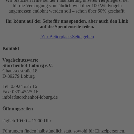
Wir brauchen Hilfe bei der Finanzierung unseres Tierpflegers, der
für die Versorgung von jährlich weit über 100 Wildvögeln
angemessen entlohnt werden soll – schon über 60% geschafft.
Ihr könnt auf der Seite für uns spenden, aber auch den Link
auf die Spendenseite teilen.
Zur Betterplace-Seite gehen
Kontakt
Vogelschutzwarte
Storchenhof Loburg e.V.
Chausseestraße 18
D-39279 Loburg
Tel: 039245/25 16
Fax: 039245/25 16
info[at]storchenhof-loburg.de
Öffnungszeiten
täglich 10:00 – 17:00 Uhr
Führungen finden halbstündlich statt, sowohl für Einzelpersonen,