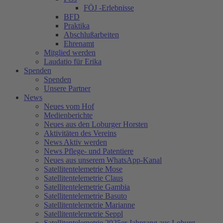
FÖJ -Erlebnisse
BFD
Praktika
Abschlußarbeiten
Ehrenamt
Mitglied werden
Laudatio für Erika
Spenden
Spenden
Unsere Partner
News
Neues vom Hof
Medienberichte
Neues aus den Loburger Horsten
Aktivitäten des Vereins
News Aktiv werden
News Pflege- und Patentiere
Neues aus unserem WhatsApp-Kanal
Satellitentelemetrie Mose
Satellitentelemetrie Claus
Satellitentelemetrie Gambia
Satellitentelemetrie Basuto
Satellitentelemetrie Marianne
Satellitentelemetrie Seppl
Satellitentelemetrie 2025er Jahrgang aus Loburg