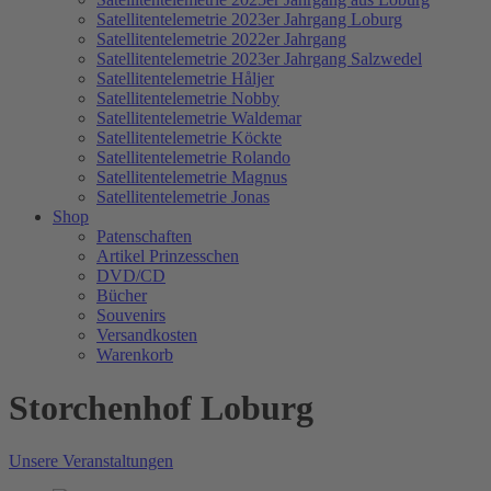
Satellitentelemetrie 2023er Jahrgang Loburg
Satellitentelemetrie 2022er Jahrgang
Satellitentelemetrie 2023er Jahrgang Salzwedel
Satellitentelemetrie Håljer
Satellitentelemetrie Nobby
Satellitentelemetrie Waldemar
Satellitentelemetrie Köckte
Satellitentelemetrie Rolando
Satellitentelemetrie Magnus
Satellitentelemetrie Jonas
Shop
Patenschaften
Artikel Prinzesschen
DVD/CD
Bücher
Souvenirs
Versandkosten
Warenkorb
Storchenhof Loburg
Unsere Veranstaltungen