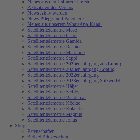
Neues aus den Loburger Horsten
Aktivitäten des Vereins
News Aktiv werden
News Pflege- und Patentiere
Neues aus unserem WhatsApp-Kanal
Satellitentelemetrie Mose
Satellitentelemetrie Claus
Satellitentelemetrie Gambia
Satellitentelemetrie Basuto
Satellitentelemetrie Marianne
Satellitentelemetrie Seppl
Satellitentelemetrie 2025er Jahrgang aus Loburg
Satellitentelemetrie 2023er Jahrgang Loburg
Satellitentelemetrie 2022er Jahrgang
Satellitentelemetrie 2023er Jahrgang Salzwedel
Satellitentelemetrie Håljer
Satellitentelemetrie Nobby
Satellitentelemetrie Waldemar
Satellitentelemetrie Köckte
Satellitentelemetrie Rolando
Satellitentelemetrie Magnus
Satellitentelemetrie Jonas
Shop
Patenschaften
Artikel Prinzesschen