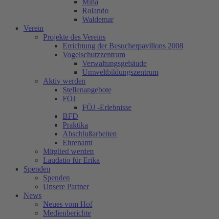
Mina
Rolando
Waldemar
Verein
Projekte des Vereins
Errichtung der Besucherpavillons 2008
Vogelschutzzentrum
Verwaltungsgebäude
Umweltbildungszentrum
Aktiv werden
Stellenangebote
FÖJ
FÖJ -Erlebnisse
BFD
Praktika
Abschlußarbeiten
Ehrenamt
Mitglied werden
Laudatio für Erika
Spenden
Spenden
Unsere Partner
News
Neues vom Hof
Medienberichte