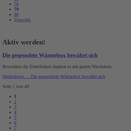
78
79
80
Vorwärts
Aktiv werden!
Die gespendete Wärmebox bewährt sich
Besonders die Elsterküken danken es mit gutem Wachstum.
Weiterlesen …
Die gespendete Wärmebox bewährt sich
Seite 1 von 49
1
2
3
4
5
6
7