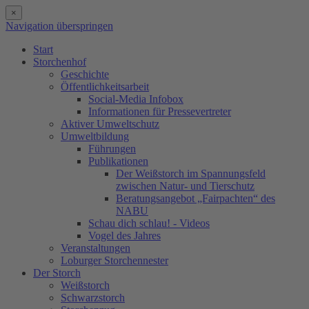
×
Navigation überspringen
Start
Storchenhof
Geschichte
Öffentlichkeitsarbeit
Social-Media Infobox
Informationen für Pressevertreter
Aktiver Umweltschutz
Umweltbildung
Führungen
Publikationen
Der Weißstorch im Spannungsfeld
zwischen Natur- und Tierschutz
Beratungsangebot „Fairpachten“ des
NABU
Schau dich schlau! - Videos
Vogel des Jahres
Veranstaltungen
Loburger Storchennester
Der Storch
Weißstorch
Schwarzstorch