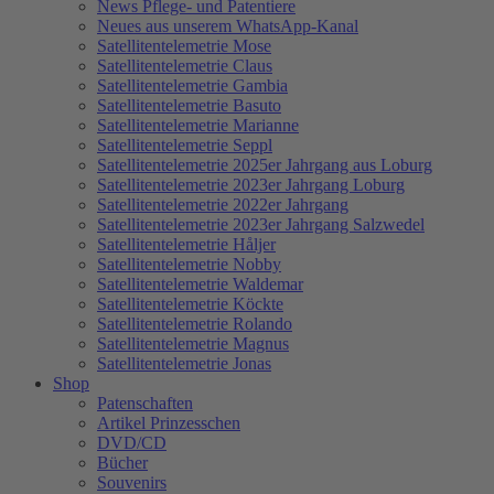
News Pflege- und Patentiere
Neues aus unserem WhatsApp-Kanal
Satellitentelemetrie Mose
Satellitentelemetrie Claus
Satellitentelemetrie Gambia
Satellitentelemetrie Basuto
Satellitentelemetrie Marianne
Satellitentelemetrie Seppl
Satellitentelemetrie 2025er Jahrgang aus Loburg
Satellitentelemetrie 2023er Jahrgang Loburg
Satellitentelemetrie 2022er Jahrgang
Satellitentelemetrie 2023er Jahrgang Salzwedel
Satellitentelemetrie Håljer
Satellitentelemetrie Nobby
Satellitentelemetrie Waldemar
Satellitentelemetrie Köckte
Satellitentelemetrie Rolando
Satellitentelemetrie Magnus
Satellitentelemetrie Jonas
Shop
Patenschaften
Artikel Prinzesschen
DVD/CD
Bücher
Souvenirs