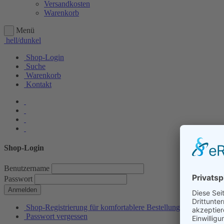
Versandkosten
Warenkorb
Menü
hell/dunkel
Shop-Login
Suche
Warenkorb
Kontakt
Shop-Login
Benutzername
Passwort
Anmelden
Shop-Registrierung für komfortablere Bestellungen
Passwort vergessen