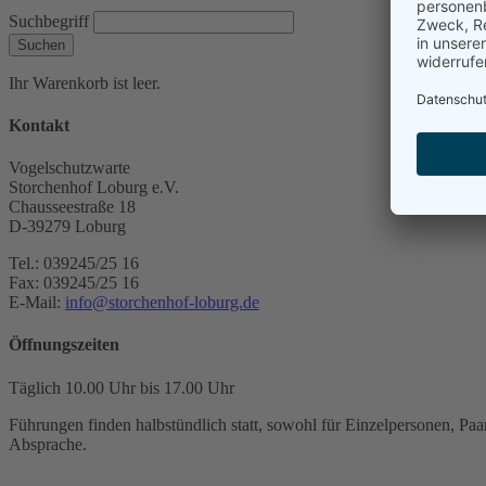
Suchbegriff
Suchen
Ihr Warenkorb ist leer.
Kontakt
Vogelschutzwarte
Storchenhof Loburg e.V.
Chausseestraße 18
D-39279 Loburg
Tel.: 039245/25 16
Fax: 039245/25 16
E-Mail:
info@storchenhof-loburg.de
Öffnungszeiten
Täglich 10.00 Uhr bis 17.00 Uhr
Führungen finden halbstündlich statt, sowohl für Einzelpersonen, Paar
Absprache.