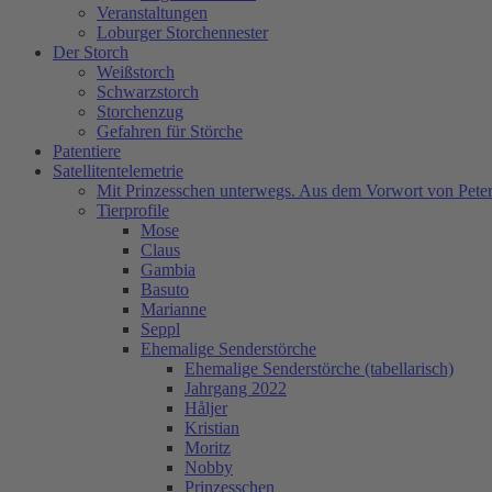
Veranstaltungen
Loburger Storchennester
Der Storch
Weißstorch
Schwarzstorch
Storchenzug
Gefahren für Störche
Patentiere
Satellitentelemetrie
Mit Prinzesschen unterwegs. Aus dem Vorwort von Peter
Tierprofile
Mose
Claus
Gambia
Basuto
Marianne
Seppl
Ehemalige Senderstörche
Ehemalige Senderstörche (tabellarisch)
Jahrgang 2022
Håljer
Kristian
Moritz
Nobby
Prinzesschen