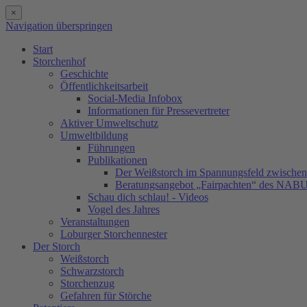
×
Navigation überspringen
Start
Storchenhof
Geschichte
Öffentlichkeitsarbeit
Social-Media Infobox
Informationen für Pressevertreter
Aktiver Umweltschutz
Umweltbildung
Führungen
Publikationen
Der Weißstorch im Spannungsfeld zwischen 
Beratungsangebot „Fairpachten“ des NAB
Schau dich schlau! - Videos
Vogel des Jahres
Veranstaltungen
Loburger Storchennester
Der Storch
Weißstorch
Schwarzstorch
Storchenzug
Gefahren für Störche