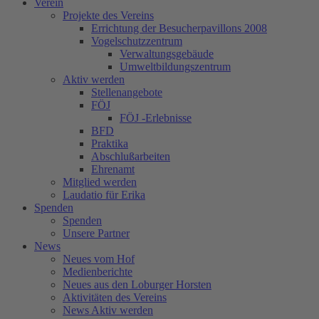
Verein
Projekte des Vereins
Errichtung der Besucherpavillons 2008
Vogelschutzzentrum
Verwaltungsgebäude
Umweltbildungszentrum
Aktiv werden
Stellenangebote
FÖJ
FÖJ -Erlebnisse
BFD
Praktika
Abschlußarbeiten
Ehrenamt
Mitglied werden
Laudatio für Erika
Spenden
Spenden
Unsere Partner
News
Neues vom Hof
Medienberichte
Neues aus den Loburger Horsten
Aktivitäten des Vereins
News Aktiv werden