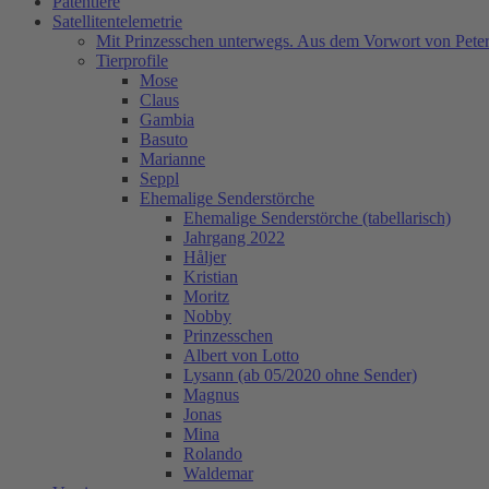
Patentiere
Satellitentelemetrie
Mit Prinzesschen unterwegs. Aus dem Vorwort von Peter
Tierprofile
Mose
Claus
Gambia
Basuto
Marianne
Seppl
Ehemalige Senderstörche
Ehemalige Senderstörche (tabellarisch)
Jahrgang 2022
Håljer
Kristian
Moritz
Nobby
Prinzesschen
Albert von Lotto
Lysann (ab 05/2020 ohne Sender)
Magnus
Jonas
Mina
Rolando
Waldemar