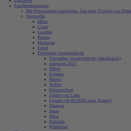
Patentiere
Satellitentelemetrie
Mit Prinzesschen unterwegs. Aus dem Vorwort von Peter
Tierprofile
Mose
Claus
Gambia
Basuto
Marianne
Seppl
Ehemalige Senderstörche
Ehemalige Senderstörche (tabellarisch)
Jahrgang 2022
Håljer
Kristian
Moritz
Nobby
Prinzesschen
Albert von Lotto
Lysann (ab 05/2020 ohne Sender)
Magnus
Jonas
Mina
Rolando
Waldemar