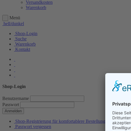
Versandkosten
Warenkorb
Menü
hell/dunkel
Shop-Login
Suche
Warenkorb
Kontakt
Shop-Login
Benutzername
Passwort
Anmelden
Shop-Registrierung für komfortablere Bestellungen
Passwort vergessen