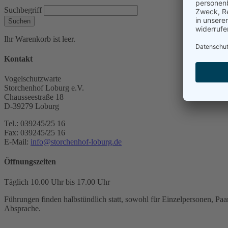
Suchbegriff
Suchen
Ihr Warenkorb ist leer.
Kontakt
Vogelschutzwarte
Storchenhof Loburg e.V.
Chausseestraße 18
D-39279 Loburg
Tel.: 039245/25 16
Fax: 039245/25 16
E-Mail:
info@storchenhof-loburg.de
Öffnungszeiten
Täglich 10.00 Uhr bis 17.00 Uhr
Führungen finden halbstündlich statt, sowohl für Einzelpersonen, Paar
Absprache.