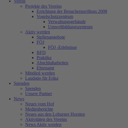
Verein
Projekte des Vereins
Errichtung der Besucherpavillons 2008
Vogelschutzzentrum
Verwaltungsgebäude
Umweltbildungszentrum
Aktiv werden
Stellenangebote
FÖJ
FÖJ -Erlebnisse
BFD
Praktika
Abschlußarbeiten
Ehrenamt
Mitglied werden
Laudatio für Erika
Spenden
Spenden
Unsere Partner
News
Neues vom Hof
Medienberichte
Neues aus den Loburger Horsten
Aktivitäten des Vereins
News Aktiv werden