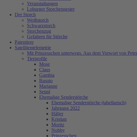
Veranstaltungen
Loburger Storchennester
Der Storch
Weißstorch
Schwarzstorch
Storchenzug
Gefahren für Störche
Patentiere
Satellitentelemetrie
Mit Prinzesschen unterwegs. Aus dem Vorwort von Peter
Tierprofile
Mose
Claus
Gambia
Basuto
Marianne
Seppl
Ehemalige Senderstörche
Ehemalige Senderstörche (tabellarisch)
Jahrgang 2022
Håljer
Kristian
Moritz
Nobby
Prinzesschen