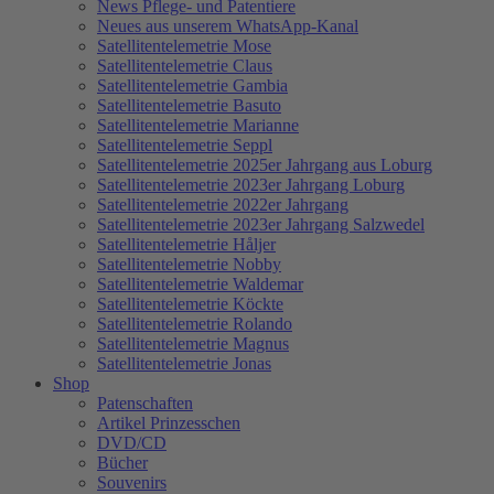
News Pflege- und Patentiere
Neues aus unserem WhatsApp-Kanal
Satellitentelemetrie Mose
Satellitentelemetrie Claus
Satellitentelemetrie Gambia
Satellitentelemetrie Basuto
Satellitentelemetrie Marianne
Satellitentelemetrie Seppl
Satellitentelemetrie 2025er Jahrgang aus Loburg
Satellitentelemetrie 2023er Jahrgang Loburg
Satellitentelemetrie 2022er Jahrgang
Satellitentelemetrie 2023er Jahrgang Salzwedel
Satellitentelemetrie Håljer
Satellitentelemetrie Nobby
Satellitentelemetrie Waldemar
Satellitentelemetrie Köckte
Satellitentelemetrie Rolando
Satellitentelemetrie Magnus
Satellitentelemetrie Jonas
Shop
Patenschaften
Artikel Prinzesschen
DVD/CD
Bücher
Souvenirs