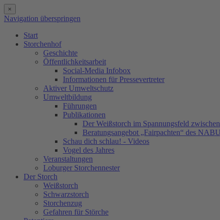
×
Navigation überspringen
Start
Storchenhof
Geschichte
Öffentlichkeitsarbeit
Social-Media Infobox
Informationen für Pressevertreter
Aktiver Umweltschutz
Umweltbildung
Führungen
Publikationen
Der Weißstorch im Spannungsfeld zwischen 
Beratungsangebot „Fairpachten“ des NAB
Schau dich schlau! - Videos
Vogel des Jahres
Veranstaltungen
Loburger Storchennester
Der Storch
Weißstorch
Schwarzstorch
Storchenzug
Gefahren für Störche