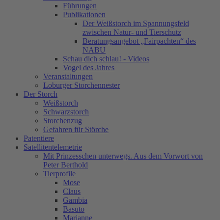
Führungen
Publikationen
Der Weißstorch im Spannungsfeld
zwischen Natur- und Tierschutz
Beratungsangebot „Fairpachten“ des
NABU
Schau dich schlau! - Videos
Vogel des Jahres
Veranstaltungen
Loburger Storchennester
Der Storch
Weißstorch
Schwarzstorch
Storchenzug
Gefahren für Störche
Patentiere
Satellitentelemetrie
Mit Prinzesschen unterwegs. Aus dem Vorwort von
Peter Berthold
Tierprofile
Mose
Claus
Gambia
Basuto
Marianne