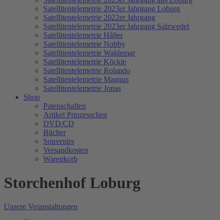
Satellitentelemetrie 2023er Jahrgang Loburg
Satellitentelemetrie 2022er Jahrgang
Satellitentelemetrie 2023er Jahrgang Salzwedel
Satellitentelemetrie Håljer
Satellitentelemetrie Nobby
Satellitentelemetrie Waldemar
Satellitentelemetrie Köckte
Satellitentelemetrie Rolando
Satellitentelemetrie Magnus
Satellitentelemetrie Jonas
Shop
Patenschaften
Artikel Prinzesschen
DVD/CD
Bücher
Souvenirs
Versandkosten
Warenkorb
Storchenhof Loburg
Unsere Veranstaltungen