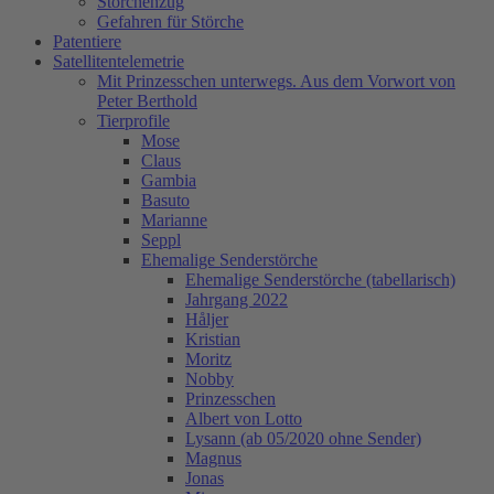
Storchenzug
Gefahren für Störche
Patentiere
Satellitentelemetrie
Mit Prinzesschen unterwegs. Aus dem Vorwort von
Peter Berthold
Tierprofile
Mose
Claus
Gambia
Basuto
Marianne
Seppl
Ehemalige Senderstörche
Ehemalige Senderstörche (tabellarisch)
Jahrgang 2022
Håljer
Kristian
Moritz
Nobby
Prinzesschen
Albert von Lotto
Lysann (ab 05/2020 ohne Sender)
Magnus
Jonas