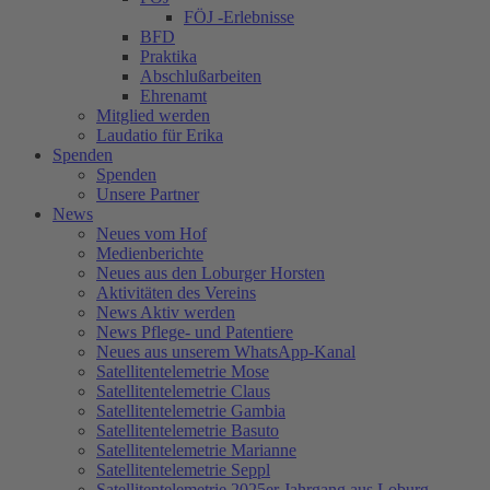
FÖJ -Erlebnisse
BFD
Praktika
Abschlußarbeiten
Ehrenamt
Mitglied werden
Laudatio für Erika
Spenden
Spenden
Unsere Partner
News
Neues vom Hof
Medienberichte
Neues aus den Loburger Horsten
Aktivitäten des Vereins
News Aktiv werden
News Pflege- und Patentiere
Neues aus unserem WhatsApp-Kanal
Satellitentelemetrie Mose
Satellitentelemetrie Claus
Satellitentelemetrie Gambia
Satellitentelemetrie Basuto
Satellitentelemetrie Marianne
Satellitentelemetrie Seppl
Satellitentelemetrie 2025er Jahrgang aus Loburg