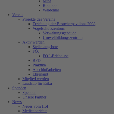
Mina
Rolando
Waldemar
Verein
Projekte des Vereins
Errichtung der Besucherpavillons 2008
Vogelschutzzentrum
Verwaltungsgebäude
Umweltbildungszentrum
Aktiv werden
Stellenangebote
FÖJ
FÖJ -Erlebnisse
BFD
Praktika
Abschlußarbeiten
Ehrenamt
Mitglied werden
Laudatio für Erika
Spenden
Spenden
Unsere Partner
News
Neues vom Hof
Medienberichte