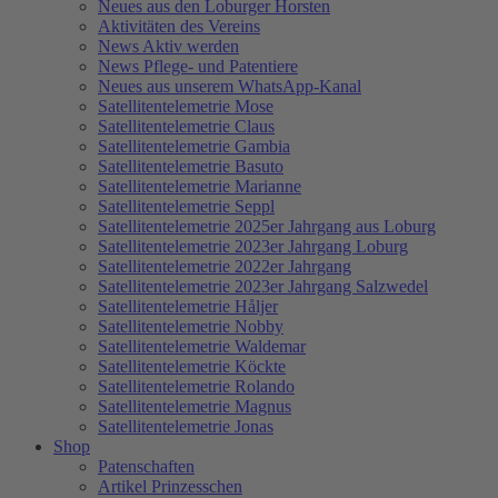
Neues aus den Loburger Horsten
Aktivitäten des Vereins
News Aktiv werden
News Pflege- und Patentiere
Neues aus unserem WhatsApp-Kanal
Satellitentelemetrie Mose
Satellitentelemetrie Claus
Satellitentelemetrie Gambia
Satellitentelemetrie Basuto
Satellitentelemetrie Marianne
Satellitentelemetrie Seppl
Satellitentelemetrie 2025er Jahrgang aus Loburg
Satellitentelemetrie 2023er Jahrgang Loburg
Satellitentelemetrie 2022er Jahrgang
Satellitentelemetrie 2023er Jahrgang Salzwedel
Satellitentelemetrie Håljer
Satellitentelemetrie Nobby
Satellitentelemetrie Waldemar
Satellitentelemetrie Köckte
Satellitentelemetrie Rolando
Satellitentelemetrie Magnus
Satellitentelemetrie Jonas
Shop
Patenschaften
Artikel Prinzesschen