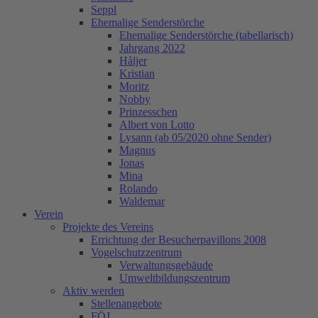
Seppl
Ehemalige Senderstörche
Ehemalige Senderstörche (tabellarisch)
Jahrgang 2022
Håljer
Kristian
Moritz
Nobby
Prinzesschen
Albert von Lotto
Lysann (ab 05/2020 ohne Sender)
Magnus
Jonas
Mina
Rolando
Waldemar
Verein
Projekte des Vereins
Errichtung der Besucherpavillons 2008
Vogelschutzzentrum
Verwaltungsgebäude
Umweltbildungszentrum
Aktiv werden
Stellenangebote
FÖJ