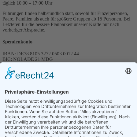
täglich 10:00 – 17:00 Uhr
Führungen finden halbstündlich statt, sowohl für Einzelpersonen,
Paare, Familien als auch für größere Gruppen ab 15 Personen. Bei
Letzteren für die bessere Planbarkeit unserer Kräfte nur nach
vorheriger Absprache.
Spendenkonto
IBAN: DE78 8105 3272 0503 0012 44
BIC: NOLADE 21 MDG
Sparkasse MagdeBurg
Spenden können steuerlich abgesetzt werden
Förderung
© 1987 – 2025
Storchenhof Loburg e.V.
Alle Rechte vorbehalten.