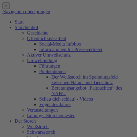
×
Navigation überspringen
Start
Storchenhof
Geschichte
Öffentlichkeitsarbeit
Social-Media Infobox
Informationen für Pressevertreter
Aktiver Umweltschutz
Umweltbildung
Führungen
Publikationen
Der Weißstorch im Spannungsfeld
zwischen Natur- und Tierschutz
Beratungsangebot „Fairpachten“ des
NABU
Schau dich schlau! - Videos
Vogel des Jahres
Veranstaltungen
Loburger Storchennester
Der Storch
Weißstorch
Schwarzstorch