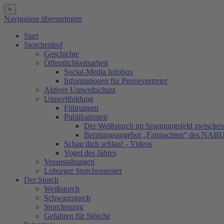
×
Navigation überspringen
Start
Storchenhof
Geschichte
Öffentlichkeitsarbeit
Social-Media Infobox
Informationen für Pressevertreter
Aktiver Umweltschutz
Umweltbildung
Führungen
Publikationen
Der Weißstorch im Spannungsfeld zwischen 
Beratungsangebot „Fairpachten“ des NAB
Schau dich schlau! - Videos
Vogel des Jahres
Veranstaltungen
Loburger Storchennester
Der Storch
Weißstorch
Schwarzstorch
Storchenzug
Gefahren für Störche