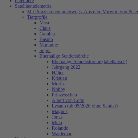
Patentiere
Satellitentelemetrie
Mit Prinzesschen unterwegs. Aus dem Vorwort von Peter
Tierprofile
Mose
Claus
Gambia
Basuto
Marianne
Seppl
Ehemalige Senderstörche
Ehemalige Senderstörche (tabellarisch)
Jahrgang 2022
Håljer
Kristian
Moritz
Nobby
Prinzesschen
Albert von Lotto
Lysann (ab 05/2020 ohne Sender)
Magnus
Jonas
Mina
Rolando
Waldemar