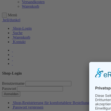
Versandkosten
Warenkorb
Menü
hell/dunkel
Shop-Login
Suche
Warenkorb
Kontakt
Shop-Login
Benutzername
Passwort
Anmelden
Shop-Registrierung für komfortablere Bestellungen
Passwort vergessen