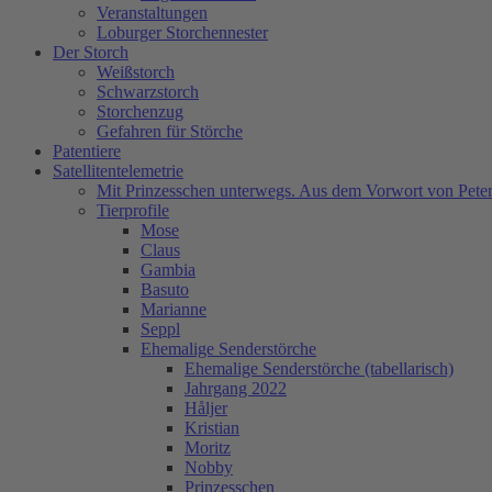
Veranstaltungen
Loburger Storchennester
Der Storch
Weißstorch
Schwarzstorch
Storchenzug
Gefahren für Störche
Patentiere
Satellitentelemetrie
Mit Prinzesschen unterwegs. Aus dem Vorwort von Peter
Tierprofile
Mose
Claus
Gambia
Basuto
Marianne
Seppl
Ehemalige Senderstörche
Ehemalige Senderstörche (tabellarisch)
Jahrgang 2022
Håljer
Kristian
Moritz
Nobby
Prinzesschen