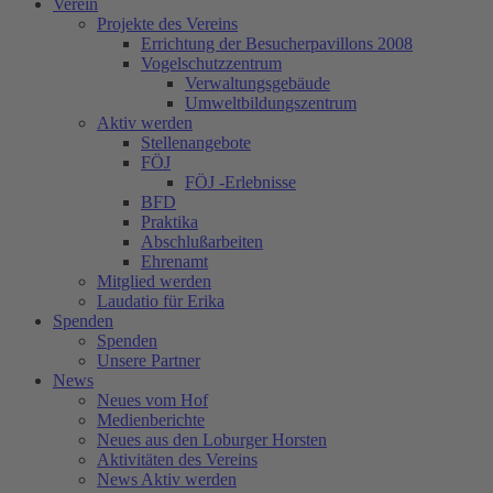
Verein
Projekte des Vereins
Errichtung der Besucherpavillons 2008
Vogelschutzzentrum
Verwaltungsgebäude
Umweltbildungszentrum
Aktiv werden
Stellenangebote
FÖJ
FÖJ -Erlebnisse
BFD
Praktika
Abschlußarbeiten
Ehrenamt
Mitglied werden
Laudatio für Erika
Spenden
Spenden
Unsere Partner
News
Neues vom Hof
Medienberichte
Neues aus den Loburger Horsten
Aktivitäten des Vereins
News Aktiv werden