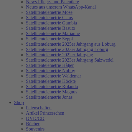
News Pflege- und Patentiere
Neues aus unserem WhatsApp-Kanal
Satellitentelemetrie Mose
Satellitentelemetrie Claus
Satellitentelemetrie Gambia
Satellitentelemetrie Basuto
Satellitentelemetrie Marianne
Satellitentelemetrie Seppl
Satellitentelemetrie 2025er Jahrgang aus Loburg
Satellitentelemetrie 2023er Jahrgang Loburg
Satellitentelemetrie 2022er Jahrgang
Satellitentelemetrie 2023er Jahrgang Salzwedel
Satellitentelemetrie Håljer
Satellitentelemetrie Nobby
Satellitentelemetrie Waldemar
Satellitentelemetrie Köckte
Satellitentelemetrie Rolando
Satellitentelemetrie Magnus
Satellitentelemetrie Jonas
Shop
Patenschaften
Artikel Prinzesschen
DVD/CD
Bücher
Souvenirs