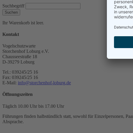
Suchbegriff
Suchen
Ihr Warenkorb ist leer.
Kontakt
Vogelschutzwarte
Storchenhof Loburg e.V.
Chausseestraße 18
D-39279 Loburg
Tel.: 039245/25 16
Fax: 039245/25 16
E-Mail:
info@storchenhof-loburg.de
Öffnungszeiten
Täglich 10.00 Uhr bis 17.00 Uhr
Führungen finden halbstündlich statt, sowohl für Einzelpersonen, Paar
Absprache.