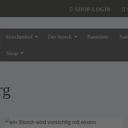
SHOP-LOGIN
Storchenhof
Der Storch
Patentiere
Sate
n überspringen
Shop
rg