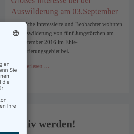
Großes Interesse bei der
Auswilderung am 03.September
Zahlreiche Interessierte und Beobachter wohnten
der Auswilderung von fünf Jungstörchen am
03.September 2016 im Ehle-
Renaturierungsgebiet bei.
Weiterlesen …
Aktiv werden!