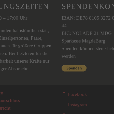
UNGSZEITEN
SPENDENKO
00 – 17:00 Uhr
IBAN: DE78 8105 3272 
44
nden halbstündlich statt,
BIC: NOLADE 21 MDG
Einzelpersonen, Paare,
Sparkasse MagdeBurg
s auch für größere Gruppen
Spenden können steuerlich
en. Bei Letzteren für die
werden
barkeit unserer Kräfte nur
iger Absprache.
on überspringen
um
Facebook
ausschluss
Instagram
srecht