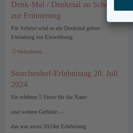
Denk-Mal / Denkmal an Schöni -
zur Erinnerung
Für Schöni wird es ein Denkmal geben -
Einladung zur Einweihung
Weiterlesen …
Storchenhof-Erlebnistag 20. Juli
2024
Sie erlebten 5 Sinne für die Natur
und weitere Gefühle...-
das war unser 2024er Erlebnistag