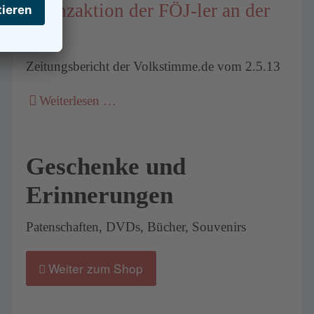
Pflanzaktion der FÖJ-ler an der
Ehle
Zeitungsbericht der Volkstimme.de vom 2.5.13
Weiterlesen …
Geschenke und
Erinnerungen
Patenschaften, DVDs, Bücher, Souvenirs
Weiter zum Shop