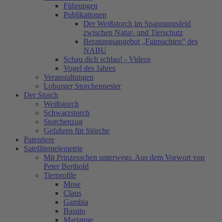
Führungen
Publikationen
Der Weißstorch im Spannungsfeld
zwischen Natur- und Tierschutz
Beratungsangebot „Fairpachten“ des
NABU
Schau dich schlau! - Videos
Vogel des Jahres
Veranstaltungen
Loburger Storchennester
Der Storch
Weißstorch
Schwarzstorch
Storchenzug
Gefahren für Störche
Patentiere
Satellitentelemetrie
Mit Prinzesschen unterwegs. Aus dem Vorwort von
Peter Berthold
Tierprofile
Mose
Claus
Gambia
Basuto
Marianne