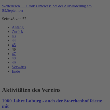
Weiterlesen …
Großes Interesse bei der Auswilderung am
03.September
Seite 46 von 57
Anfang
Zurück
43
44
45
46
47
48
49
Vorwärts
Ende
Aktivitäten des Vereins
1060 Jahre Loburg - auch der Storchenhof feierte
mit