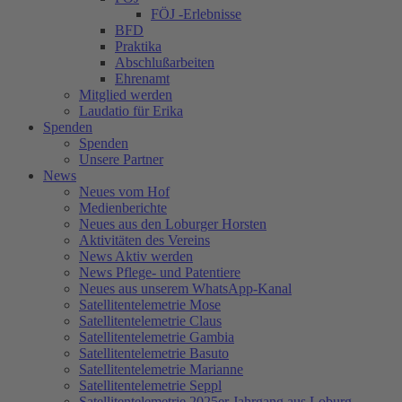
FÖJ -Erlebnisse
BFD
Praktika
Abschlußarbeiten
Ehrenamt
Mitglied werden
Laudatio für Erika
Spenden
Spenden
Unsere Partner
News
Neues vom Hof
Medienberichte
Neues aus den Loburger Horsten
Aktivitäten des Vereins
News Aktiv werden
News Pflege- und Patentiere
Neues aus unserem WhatsApp-Kanal
Satellitentelemetrie Mose
Satellitentelemetrie Claus
Satellitentelemetrie Gambia
Satellitentelemetrie Basuto
Satellitentelemetrie Marianne
Satellitentelemetrie Seppl
Satellitentelemetrie 2025er Jahrgang aus Loburg