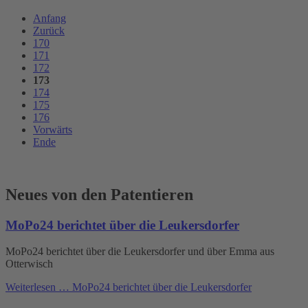
Anfang
Zurück
170
171
172
173
174
175
176
Vorwärts
Ende
Neues von den Patentieren
MoPo24 berichtet über die Leukersdorfer
MoPo24 berichtet über die Leukersdorfer und über Emma aus
Otterwisch
Weiterlesen …
MoPo24 berichtet über die Leukersdorfer