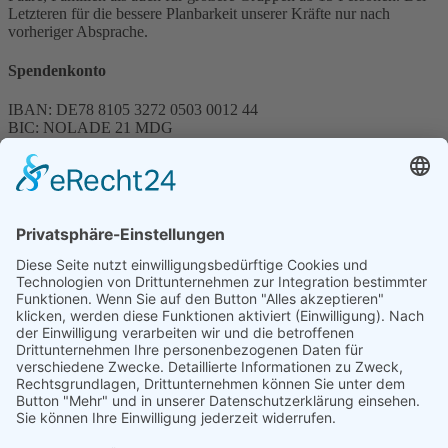
Letzteren für die bessere Planbarkeit unserer Kräfte nur nach
vorheriger Absprache.
Spendenkonto
IBAN: DE78 8105 3272 0503 0012 44
BIC: NOLADE 21 MDG
Sparkasse MagdeBurg
Spenden können steuerlich abgesetzt werden
Förderung
© 1987 – 2025
Storchenhof Loburg e.V.
Alle Rechte vorbehalten.
Cookie-Einstellungen
Navigation überspringen
Impressum