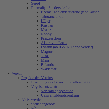
Seppl
Ehemalige Senderstörche
Ehemalige Senderstörche (tabellarisch)
Jahrgang 2022
Håljer
Kristian
Moritz
Nobby
Prinzesschen
Albert von Lotto
Lysann (ab 05/2020 ohne Sender)
Magnus
Jonas
Mina
Rolando
Waldemar
Verein
Projekte des Vereins
Errichtung der Besucherpavillons 2008
Vogelschutzzentrum
Verwaltungsgebäude
Umweltbildungszentrum
Aktiv werden
Stellenangebote
FÖJ