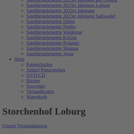
Satellitentelemetrie 2023er Jahrgang Loburg
Satellitentelemetrie 2022er Jahrgang
Satellitentelemetrie 2023er Jahrgang Salzwedel
Satellitentelemetrie Håljer
Satellitentelemetrie Nobby
Satellitentelemetrie Waldemar
Satellitentelemetrie Köckte
Satellitentelemetrie Rolando
Satellitentelemetrie Magnus
Satellitentelemetrie Jonas
Shop
Patenschaften
Artikel Prinzesschen
DVD/CD
Bücher
Souvenirs
Versandkosten
Warenkorb
Storchenhof Loburg
Unsere Veranstaltungen