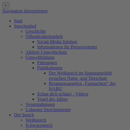
×
Navigation überspringen
Start
Storchenhof
Geschichte
Öffentlichkeitsarbeit
Social-Media Infobox
Informationen für Pressevertreter
Aktiver Umweltschutz
Umweltbildung
Führungen
Publikationen
Der Weißstorch im Spannungsfeld
zwischen Natur- und Tierschutz
Beratungsangebot „Fairpachten“ des
NABU
Schau dich schlau! - Videos
Vogel des Jahres
Veranstaltungen
Loburger Storchennester
Der Storch
Weißstorch
Schwarzstorch