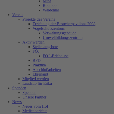
Mina
Rolando
Waldemar
Verein
Projekte des Vereins
Errichtung der Besucherpavillons 2008
Vogelschutzzentrum
Verwaltungsgebäude
Umweltbildungszentrum
Aktiv werden
Stellenangebote
FÖJ
FÖJ -Erlebnisse
BFD
Praktika
Abschlußarbeiten
Ehrenamt
Mitglied werden
Laudatio für Erika
Spenden
Spenden
Unsere Partner
News
Neues vom Hof
Medienberichte