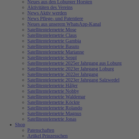
Neues aus den Loburger Horsten
Aktivitäten des Vereins
News Aktiv werden
News Pflege- und Patentiere
Neues aus unserem WhatsApp-Kanal
Satellitentelemetrie Mose
Satellitentelemetrie Claus
Satellitentelemetrie Gambia
Satellitentelemetrie Basuto
Satellitentelemetrie Marianne
Satellitentelemetrie Seppl
Satellitentelemetrie 2025er Jahrgang aus Loburg
Satellitentelemetrie 2023er Jahrgang Loburg
Satellitentelemetrie 2022er Jahrgang
Satellitentelemetrie 2023er Jahrgang Salzwedel
Satellitentelemetrie Håljer
Satellitentelemetrie Nobby
Satellitentelemetrie Waldemar
Satellitentelemetrie Köckte
Satellitentelemetrie Rolando
Satellitentelemetrie Magnus
Satellitentelemetrie Jonas
Shop
Patenschaften
Artikel Prinzesschen