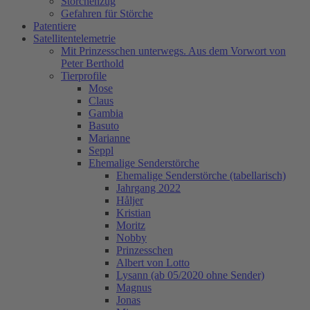
Storchenzug
Gefahren für Störche
Patentiere
Satellitentelemetrie
Mit Prinzesschen unterwegs. Aus dem Vorwort von
Peter Berthold
Tierprofile
Mose
Claus
Gambia
Basuto
Marianne
Seppl
Ehemalige Senderstörche
Ehemalige Senderstörche (tabellarisch)
Jahrgang 2022
Håljer
Kristian
Moritz
Nobby
Prinzesschen
Albert von Lotto
Lysann (ab 05/2020 ohne Sender)
Magnus
Jonas