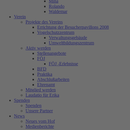
Mina
Rolando
Waldemar
Verein
Projekte des Vereins
Errichtung der Besucherpavillons 2008
Vogelschutzzentrum
Verwaltungsgebäude
Umweltbildungszentrum
Aktiv werden
Stellenangebote
FÖJ
FÖJ -Erlebnisse
BFD
Praktika
Abschlußarbeiten
Ehrenamt
Mitglied werden
Laudatio für Erika
Spenden
Spenden
Unsere Partner
News
Neues vom Hof
Medienberichte