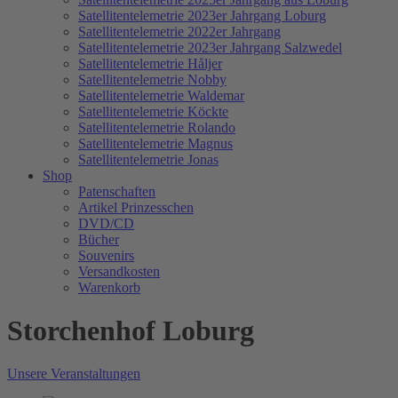
Satellitentelemetrie 2023er Jahrgang Loburg
Satellitentelemetrie 2022er Jahrgang
Satellitentelemetrie 2023er Jahrgang Salzwedel
Satellitentelemetrie Håljer
Satellitentelemetrie Nobby
Satellitentelemetrie Waldemar
Satellitentelemetrie Köckte
Satellitentelemetrie Rolando
Satellitentelemetrie Magnus
Satellitentelemetrie Jonas
Shop
Patenschaften
Artikel Prinzesschen
DVD/CD
Bücher
Souvenirs
Versandkosten
Warenkorb
Storchenhof Loburg
Unsere Veranstaltungen