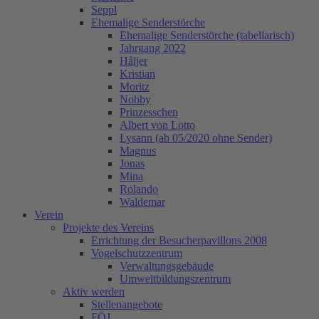
Seppl
Ehemalige Senderstörche
Ehemalige Senderstörche (tabellarisch)
Jahrgang 2022
Håljer
Kristian
Moritz
Nobby
Prinzesschen
Albert von Lotto
Lysann (ab 05/2020 ohne Sender)
Magnus
Jonas
Mina
Rolando
Waldemar
Verein
Projekte des Vereins
Errichtung der Besucherpavillons 2008
Vogelschutzzentrum
Verwaltungsgebäude
Umweltbildungszentrum
Aktiv werden
Stellenangebote
FÖJ