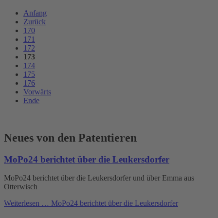
Anfang
Zurück
170
171
172
173
174
175
176
Vorwärts
Ende
Neues von den Patentieren
MoPo24 berichtet über die Leukersdorfer
MoPo24 berichtet über die Leukersdorfer und über Emma aus
Otterwisch
Weiterlesen …
MoPo24 berichtet über die Leukersdorfer