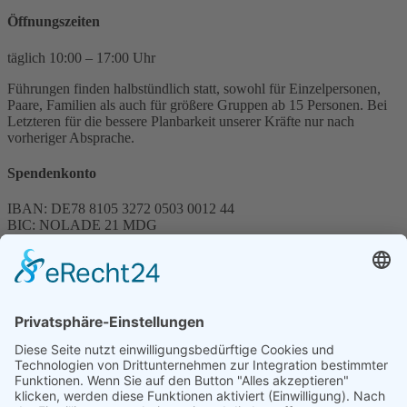
Öffnungszeiten
täglich 10:00 – 17:00 Uhr
Führungen finden halbstündlich statt, sowohl für Einzelpersonen,
Paare, Familien als auch für größere Gruppen ab 15 Personen. Bei
Letzteren für die bessere Planbarkeit unserer Kräfte nur nach
vorheriger Absprache.
Spendenkonto
IBAN: DE78 8105 3272 0503 0012 44
BIC: NOLADE 21 MDG
Sparkasse MagdeBurg
Spenden können steuerlich abgesetzt werden
Förderung
© 1987 – 2025