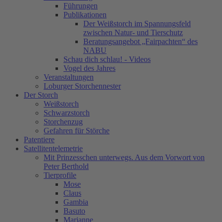
Führungen
Publikationen
Der Weißstorch im Spannungsfeld
zwischen Natur- und Tierschutz
Beratungsangebot „Fairpachten“ des
NABU
Schau dich schlau! - Videos
Vogel des Jahres
Veranstaltungen
Loburger Storchennester
Der Storch
Weißstorch
Schwarzstorch
Storchenzug
Gefahren für Störche
Patentiere
Satellitentelemetrie
Mit Prinzesschen unterwegs. Aus dem Vorwort von
Peter Berthold
Tierprofile
Mose
Claus
Gambia
Basuto
Marianne