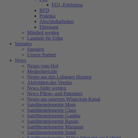
FÖJ -Erlebnisse
BFD
Praktika
Abschlußarbeiten
Ehrenamt
Mitglied werden
Laudatio für Erika
Spenden
Spenden
Unsere Partner
News
Neues vom Hof
Medienberichte
Neues aus den Loburger Horsten
Aktivitäten des Vereins
News Aktiv werden
News Pflege- und Patentiere
Neues aus unserem WhatsApp-Kanal
Satellitentelemetrie Mose
Satellitentelemetrie Claus
Satellitentelemetrie Gambia
Satellitentelemetrie Basuto
Satellitentelemetrie Marianne
Satellitentelemetrie Seppl
Satellitentelemetrie 2025er Jahrgang aus Loburg