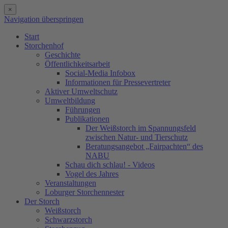
×
Navigation überspringen
Start
Storchenhof
Geschichte
Öffentlichkeitsarbeit
Social-Media Infobox
Informationen für Pressevertreter
Aktiver Umweltschutz
Umweltbildung
Führungen
Publikationen
Der Weißstorch im Spannungsfeld
zwischen Natur- und Tierschutz
Beratungsangebot „Fairpachten“ des
NABU
Schau dich schlau! - Videos
Vogel des Jahres
Veranstaltungen
Loburger Storchennester
Der Storch
Weißstorch
Schwarzstorch