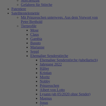
Storchenzug
Gefahren für Störche
Patentiere
Satellitentelemetrie
Mit Prinzesschen unterwegs. Aus dem Vorwort von
Peter Berthold
Tierprofile
Mose
Claus
Gambia
Basuto
Marianne
Seppl
Ehemalige Senderstörche
Ehemalige Senderstörche (tabellarisch)
Jahrgang 2022
Håljer
Kristian
Moritz
Nobby
Prinzesschen
Albert von Lotto
Lysann (ab 05/2020 ohne Sender)
Magnus
Jonas