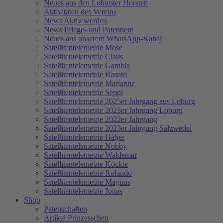
Neues aus den Loburger Horsten
Aktivitäten des Vereins
News Aktiv werden
News Pflege- und Patentiere
Neues aus unserem WhatsApp-Kanal
Satellitentelemetrie Mose
Satellitentelemetrie Claus
Satellitentelemetrie Gambia
Satellitentelemetrie Basuto
Satellitentelemetrie Marianne
Satellitentelemetrie Seppl
Satellitentelemetrie 2025er Jahrgang aus Loburg
Satellitentelemetrie 2023er Jahrgang Loburg
Satellitentelemetrie 2022er Jahrgang
Satellitentelemetrie 2023er Jahrgang Salzwedel
Satellitentelemetrie Håljer
Satellitentelemetrie Nobby
Satellitentelemetrie Waldemar
Satellitentelemetrie Köckte
Satellitentelemetrie Rolando
Satellitentelemetrie Magnus
Satellitentelemetrie Jonas
Shop
Patenschaften
Artikel Prinzesschen