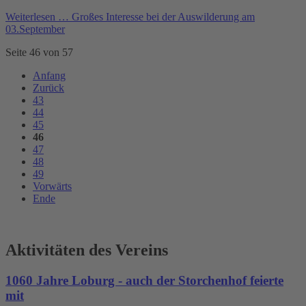
Weiterlesen …
Großes Interesse bei der Auswilderung am
03.September
Seite 46 von 57
Anfang
Zurück
43
44
45
46
47
48
49
Vorwärts
Ende
Aktivitäten des Vereins
1060 Jahre Loburg - auch der Storchenhof feierte
mit