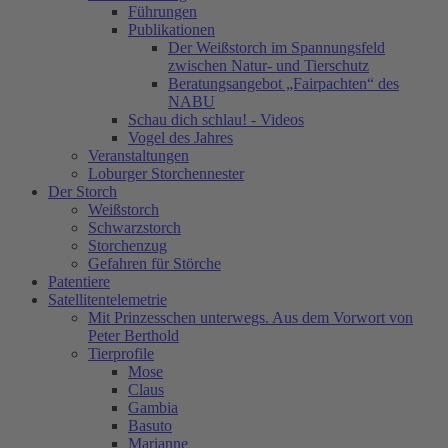
Führungen
Publikationen
Der Weißstorch im Spannungsfeld
zwischen Natur- und Tierschutz
Beratungsangebot „Fairpachten“ des
NABU
Schau dich schlau! - Videos
Vogel des Jahres
Veranstaltungen
Loburger Storchennester
Der Storch
Weißstorch
Schwarzstorch
Storchenzug
Gefahren für Störche
Patentiere
Satellitentelemetrie
Mit Prinzesschen unterwegs. Aus dem Vorwort von
Peter Berthold
Tierprofile
Mose
Claus
Gambia
Basuto
Marianne