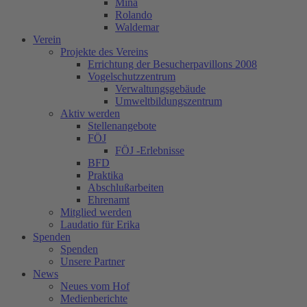
Mina
Rolando
Waldemar
Verein
Projekte des Vereins
Errichtung der Besucherpavillons 2008
Vogelschutzzentrum
Verwaltungsgebäude
Umweltbildungszentrum
Aktiv werden
Stellenangebote
FÖJ
FÖJ -Erlebnisse
BFD
Praktika
Abschlußarbeiten
Ehrenamt
Mitglied werden
Laudatio für Erika
Spenden
Spenden
Unsere Partner
News
Neues vom Hof
Medienberichte