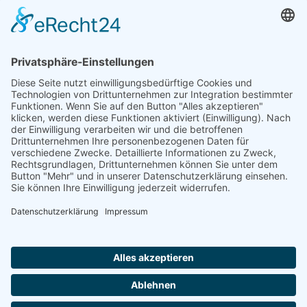
Sparkasse MagdeBurg
Spenden können steuerlich abgesetzt werden
Förderung
© 1987 – 2025
Storchenhof Loburg e.V.
Alle Rechte vorbehalten.
Cookie-Einstellungen
Navigation überspringen
Impressum
Haftungsausschluss
Widerrufsrecht
Datenschutz
Facebook
Instagram
Whatsapp
YouTube