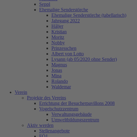
Seppl
Ehemalige Senderstörche
Ehemalige Senderstörche (tabellarisch)
Jahrgang 2022
Håljer
Kristian
Moritz
Nobby
Prinzesschen
Albert von Lotto
Lysann (ab 05/2020 ohne Sender)
Magnus
Jonas
Mina
Rolando
Waldemar
Verein
Projekte des Vereins
Errichtung der Besucherpavillons 2008
Vogelschutzzentrum
Verwaltungsgebäude
Umweltbildungszentrum
Aktiv werden
Stellenangebote
FÖJ