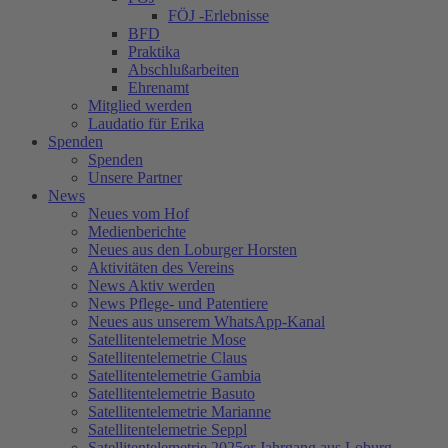
FÖJ -Erlebnisse
BFD
Praktika
Abschlußarbeiten
Ehrenamt
Mitglied werden
Laudatio für Erika
Spenden
Spenden
Unsere Partner
News
Neues vom Hof
Medienberichte
Neues aus den Loburger Horsten
Aktivitäten des Vereins
News Aktiv werden
News Pflege- und Patentiere
Neues aus unserem WhatsApp-Kanal
Satellitentelemetrie Mose
Satellitentelemetrie Claus
Satellitentelemetrie Gambia
Satellitentelemetrie Basuto
Satellitentelemetrie Marianne
Satellitentelemetrie Seppl
Satellitentelemetrie 2025er Jahrgang aus Loburg