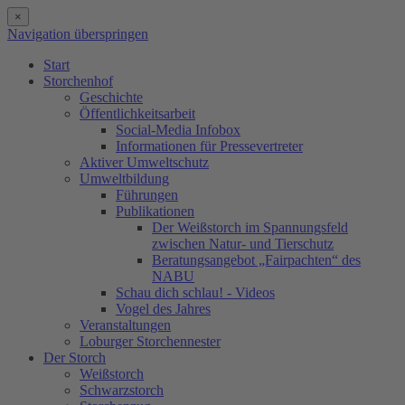
×
Navigation überspringen
Start
Storchenhof
Geschichte
Öffentlichkeitsarbeit
Social-Media Infobox
Informationen für Pressevertreter
Aktiver Umweltschutz
Umweltbildung
Führungen
Publikationen
Der Weißstorch im Spannungsfeld
zwischen Natur- und Tierschutz
Beratungsangebot „Fairpachten“ des
NABU
Schau dich schlau! - Videos
Vogel des Jahres
Veranstaltungen
Loburger Storchennester
Der Storch
Weißstorch
Schwarzstorch