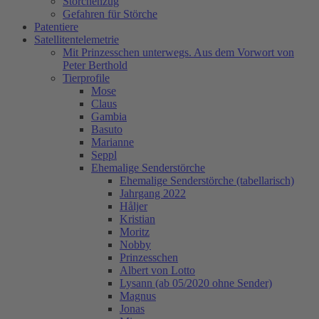
Storchenzug
Gefahren für Störche
Patentiere
Satellitentelemetrie
Mit Prinzesschen unterwegs. Aus dem Vorwort von
Peter Berthold
Tierprofile
Mose
Claus
Gambia
Basuto
Marianne
Seppl
Ehemalige Senderstörche
Ehemalige Senderstörche (tabellarisch)
Jahrgang 2022
Håljer
Kristian
Moritz
Nobby
Prinzesschen
Albert von Lotto
Lysann (ab 05/2020 ohne Sender)
Magnus
Jonas