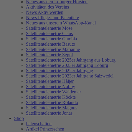
Neues aus den Loburger Horsten
Aktivitäten des Vereins
News Aktiv werden
News Pflege- und Patentiere
Neues aus unserem WhatsApp-Kanal
Satellitentelemetrie Mose
Satellitentelemetrie Claus
Satellitentelemetrie Gambia
Satellitentelemetrie Basuto
Satellitentelemetrie Marianne
Satellitentelemetrie Seppl
Satellitentelemetrie 2025er Jahrgang aus Loburg
Satellitentelemetrie 2023er Jahrgang Loburg
Satellitentelemetrie 2022er Jahrgang
Satellitentelemetrie 2023er Jahrgang Salzwedel
Satellitentelemetrie Håljer
Satellitentelemetrie Nobby
Satellitentelemetrie Waldemar
Satellitentelemetrie Köckte
Satellitentelemetrie Rolando
Satellitentelemetrie Magnus
Satellitentelemetrie Jonas
Shop
Patenschaften
Artikel Prinzesschen