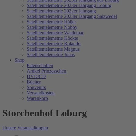
Satellitentelemetrie 2023er Jahrgang Loburg
Satellitentelemetrie 2022er Jahrgang
Satellitentelemetrie 2023er Jahrgang Salzwedel
Satellitentelemetrie Håljer
Satellitentelemetrie Nobby
Satellitentelemetrie Waldemar
Satellitentelemetrie Köckte
Satellitentelemetrie Rolando
Satellitentelemetrie Magnus
Satellitentelemetrie Jonas
Shop
Patenschaften
Artikel Prinzesschen
DVD/CD
Bücher
Souvenirs
Versandkosten
Warenkorb
Storchenhof Loburg
Unsere Veranstaltungen