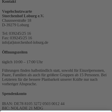
Kontakt
Vogelschutzwarte
Storchenhof Loburg e.V.
Chausseestraße 18
D-39279 Loburg
Tel: 039245/25 16
Fax: 039245/25 16
info[at]storchenhof-loburg.de
Öffnungszeiten
täglich 10:00 – 17:00 Uhr
Führungen finden halbstündlich statt, sowohl für Einzelpersonen,
Paare, Familien als auch für größere Gruppen ab 15 Personen. Bei
Letzteren für die bessere Planbarkeit unserer Kräfte nur nach
vorheriger Absprache.
Spendenkonto
IBAN: DE78 8105 3272 0503 0012 44
BIC: NOLADE 21 MDG