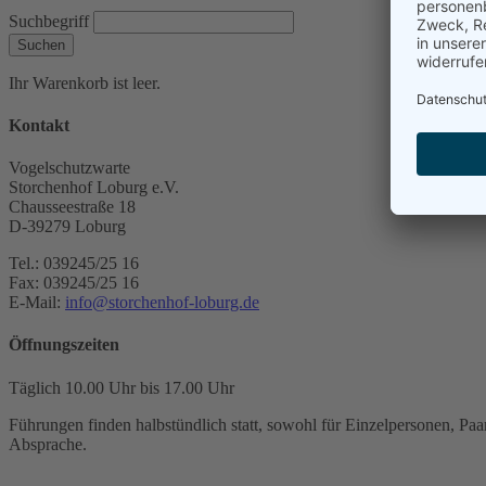
Suchbegriff
Suchen
Ihr Warenkorb ist leer.
Kontakt
Vogelschutzwarte
Storchenhof Loburg e.V.
Chausseestraße 18
D-39279 Loburg
Tel.: 039245/25 16
Fax: 039245/25 16
E-Mail:
info@storchenhof-loburg.de
Öffnungszeiten
Täglich 10.00 Uhr bis 17.00 Uhr
Führungen finden halbstündlich statt, sowohl für Einzelpersonen, Paar
Absprache.