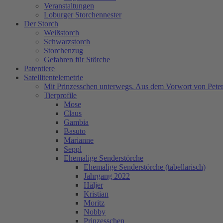
Veranstaltungen
Loburger Storchennester
Der Storch
Weißstorch
Schwarzstorch
Storchenzug
Gefahren für Störche
Patentiere
Satellitentelemetrie
Mit Prinzesschen unterwegs. Aus dem Vorwort von Peter
Tierprofile
Mose
Claus
Gambia
Basuto
Marianne
Seppl
Ehemalige Senderstörche
Ehemalige Senderstörche (tabellarisch)
Jahrgang 2022
Håljer
Kristian
Moritz
Nobby
Prinzesschen