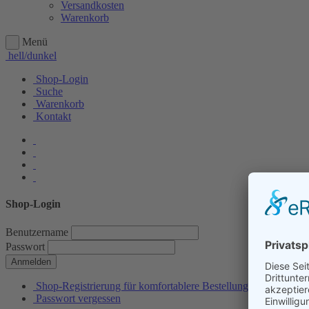
Versandkosten
Warenkorb
Menü
hell/dunkel
Shop-Login
Suche
Warenkorb
Kontakt
Shop-Login
Benutzername
Passwort
Anmelden
Shop-Registrierung für komfortablere Bestellungen
Passwort vergessen