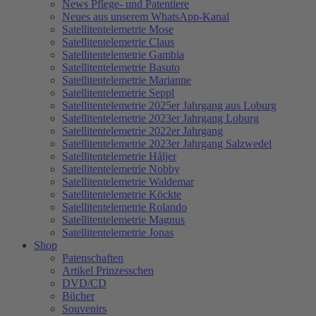
News Pflege- und Patentiere
Neues aus unserem WhatsApp-Kanal
Satellitentelemetrie Mose
Satellitentelemetrie Claus
Satellitentelemetrie Gambia
Satellitentelemetrie Basuto
Satellitentelemetrie Marianne
Satellitentelemetrie Seppl
Satellitentelemetrie 2025er Jahrgang aus Loburg
Satellitentelemetrie 2023er Jahrgang Loburg
Satellitentelemetrie 2022er Jahrgang
Satellitentelemetrie 2023er Jahrgang Salzwedel
Satellitentelemetrie Håljer
Satellitentelemetrie Nobby
Satellitentelemetrie Waldemar
Satellitentelemetrie Köckte
Satellitentelemetrie Rolando
Satellitentelemetrie Magnus
Satellitentelemetrie Jonas
Shop
Patenschaften
Artikel Prinzesschen
DVD/CD
Bücher
Souvenirs