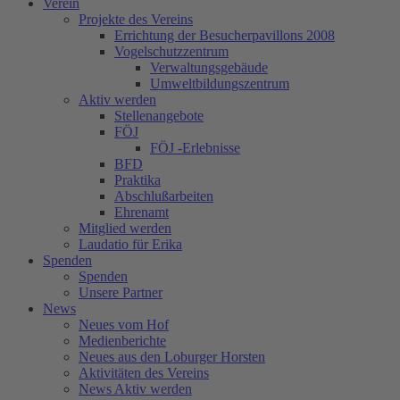
Verein
Projekte des Vereins
Errichtung der Besucherpavillons 2008
Vogelschutzzentrum
Verwaltungsgebäude
Umweltbildungszentrum
Aktiv werden
Stellenangebote
FÖJ
FÖJ -Erlebnisse
BFD
Praktika
Abschlußarbeiten
Ehrenamt
Mitglied werden
Laudatio für Erika
Spenden
Spenden
Unsere Partner
News
Neues vom Hof
Medienberichte
Neues aus den Loburger Horsten
Aktivitäten des Vereins
News Aktiv werden