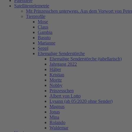
Patentiere
Satellitentelemetrie
Mit Prinzesschen unterwegs. Aus dem Vorwort von Peter
Tierprofile
Mose
Claus
Gambia
Basuto
Marianne
Seppl
Ehemalige Senderstörche
Ehemalige Senderstörche (tabellarisch)
Jahrgang 2022
Håljer
Kristian
Moritz
Nobby
Prinzesschen
Albert von Lotto
Lysann (ab 05/2020 ohne Sender)
Magnus
Jonas
Mina
Rolando
Waldemar