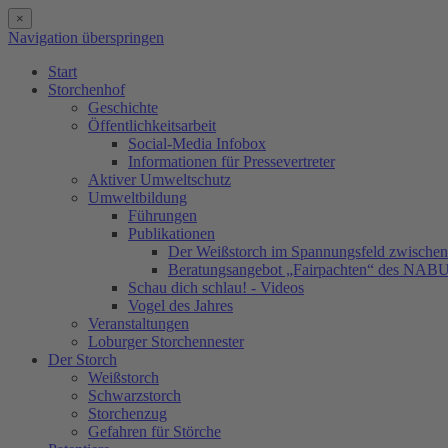
×
Navigation überspringen
Start
Storchenhof
Geschichte
Öffentlichkeitsarbeit
Social-Media Infobox
Informationen für Pressevertreter
Aktiver Umweltschutz
Umweltbildung
Führungen
Publikationen
Der Weißstorch im Spannungsfeld zwischen 
Beratungsangebot „Fairpachten“ des NAB
Schau dich schlau! - Videos
Vogel des Jahres
Veranstaltungen
Loburger Storchennester
Der Storch
Weißstorch
Schwarzstorch
Storchenzug
Gefahren für Störche