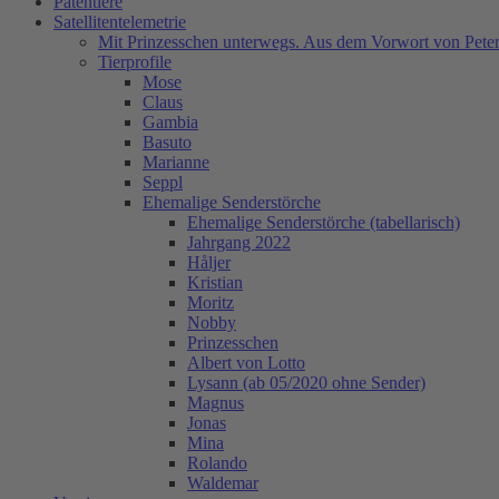
Patentiere
Satellitentelemetrie
Mit Prinzesschen unterwegs. Aus dem Vorwort von Peter
Tierprofile
Mose
Claus
Gambia
Basuto
Marianne
Seppl
Ehemalige Senderstörche
Ehemalige Senderstörche (tabellarisch)
Jahrgang 2022
Håljer
Kristian
Moritz
Nobby
Prinzesschen
Albert von Lotto
Lysann (ab 05/2020 ohne Sender)
Magnus
Jonas
Mina
Rolando
Waldemar