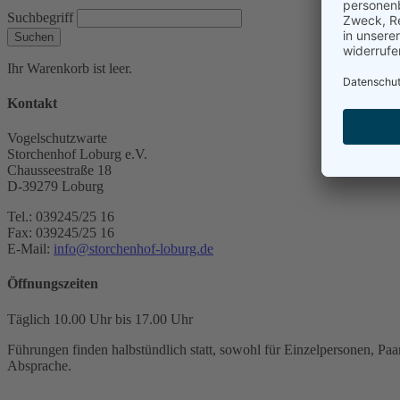
Suchbegriff
Suchen
Ihr Warenkorb ist leer.
Kontakt
Vogelschutzwarte
Storchenhof Loburg e.V.
Chausseestraße 18
D-39279 Loburg
Tel.: 039245/25 16
Fax: 039245/25 16
E-Mail:
info@storchenhof-loburg.de
Öffnungszeiten
Täglich 10.00 Uhr bis 17.00 Uhr
Führungen finden halbstündlich statt, sowohl für Einzelpersonen, Paar
Absprache.