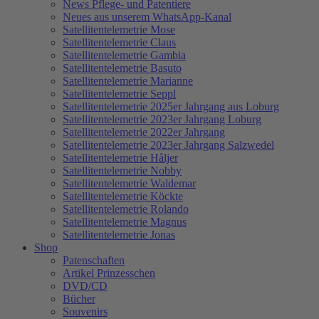
News Pflege- und Patentiere
Neues aus unserem WhatsApp-Kanal
Satellitentelemetrie Mose
Satellitentelemetrie Claus
Satellitentelemetrie Gambia
Satellitentelemetrie Basuto
Satellitentelemetrie Marianne
Satellitentelemetrie Seppl
Satellitentelemetrie 2025er Jahrgang aus Loburg
Satellitentelemetrie 2023er Jahrgang Loburg
Satellitentelemetrie 2022er Jahrgang
Satellitentelemetrie 2023er Jahrgang Salzwedel
Satellitentelemetrie Håljer
Satellitentelemetrie Nobby
Satellitentelemetrie Waldemar
Satellitentelemetrie Köckte
Satellitentelemetrie Rolando
Satellitentelemetrie Magnus
Satellitentelemetrie Jonas
Shop
Patenschaften
Artikel Prinzesschen
DVD/CD
Bücher
Souvenirs