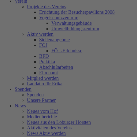
Verein
Projekte des Vereins
Errichtung der Besucherpavillons 2008
Vogelschutzzentrum
Verwaltungsgebäude
Umweltbildungszentrum
Aktiv werden
Stellenangebote
FÖJ
FÖJ -Erlebnisse
BFD
Praktika
Abschlußarbeiten
Ehrenamt
Mitglied werden
Laudatio für Erika
Spenden
Spenden
Unsere Partner
News
Neues vom Hof
Medienberichte
Neues aus den Loburger Horsten
Aktivitäten des Vereins
News Aktiv werden