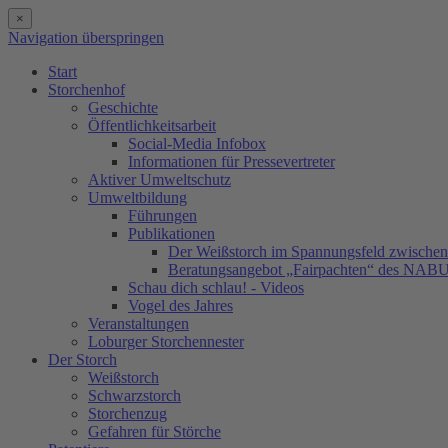
×
Navigation überspringen
Start
Storchenhof
Geschichte
Öffentlichkeitsarbeit
Social-Media Infobox
Informationen für Pressevertreter
Aktiver Umweltschutz
Umweltbildung
Führungen
Publikationen
Der Weißstorch im Spannungsfeld zwischen 
Beratungsangebot „Fairpachten“ des NAB
Schau dich schlau! - Videos
Vogel des Jahres
Veranstaltungen
Loburger Storchennester
Der Storch
Weißstorch
Schwarzstorch
Storchenzug
Gefahren für Störche