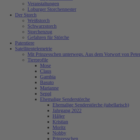
Veranstaltungen
Loburger Storchennester
Der Storch
Weißstorch
Schwarzstorch
Storchenzug
Gefahren für Störche
Patentiere
Satellitentelemetrie
Mit Prinzesschen unterwegs. Aus dem Vorwort von Peter
Tierprofile
Mose
Claus
Gambia
Basuto
Marianne
Seppl
Ehemalige Senderstörche
Ehemalige Senderstörche (tabellarisch)
Jahrgang 2022
Håljer
Kristian
Moritz
Nobby
Prinzesschen