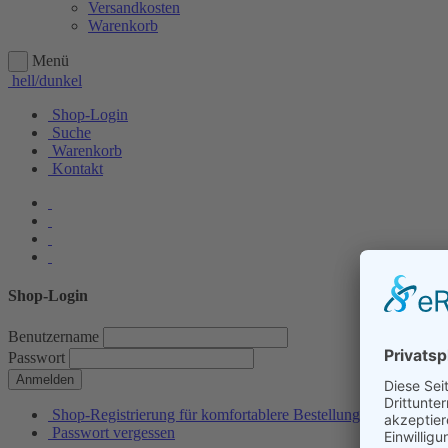
Versandkosten
Warenkorb
Menü
hell/dunkel
Shop-Login
Suche
Warenkorb
Kontakt
Shop-Login
Benutzername
Passwort
Anmelden
Shop-Registrierung für komfortablere Bestellungen
Passwort vergessen