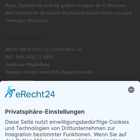
Paare, Familien als auch für größere Gruppen ab 15 Personen.
Bei Letzteren für die bessere Planbarkeit unserer Kräfte nur nach
vorheriger Absprache.
Spendenkonto
IBAN: DE78 8105 3272 0503 0012 44
BIC: NOLADE 21 MDG
Sparkasse MagdeBurg
Spenden können steuerlich abgesetzt werden
Förderung
© 1987 – 2025
Storchenhof Loburg e.V.