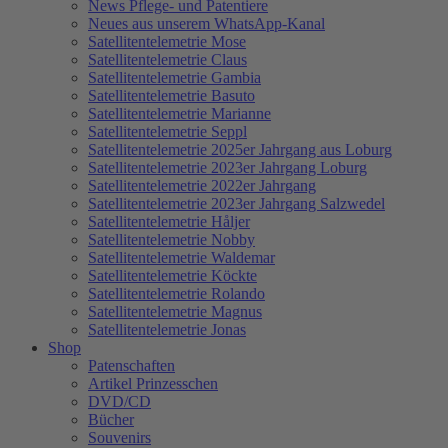
News Pflege- und Patentiere
Neues aus unserem WhatsApp-Kanal
Satellitentelemetrie Mose
Satellitentelemetrie Claus
Satellitentelemetrie Gambia
Satellitentelemetrie Basuto
Satellitentelemetrie Marianne
Satellitentelemetrie Seppl
Satellitentelemetrie 2025er Jahrgang aus Loburg
Satellitentelemetrie 2023er Jahrgang Loburg
Satellitentelemetrie 2022er Jahrgang
Satellitentelemetrie 2023er Jahrgang Salzwedel
Satellitentelemetrie Håljer
Satellitentelemetrie Nobby
Satellitentelemetrie Waldemar
Satellitentelemetrie Köckte
Satellitentelemetrie Rolando
Satellitentelemetrie Magnus
Satellitentelemetrie Jonas
Shop
Patenschaften
Artikel Prinzesschen
DVD/CD
Bücher
Souvenirs