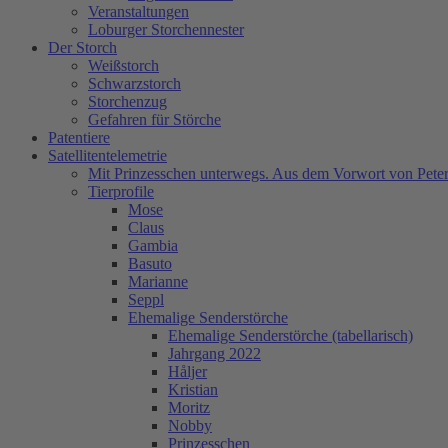
Veranstaltungen
Loburger Storchennester
Der Storch
Weißstorch
Schwarzstorch
Storchenzug
Gefahren für Störche
Patentiere
Satellitentelemetrie
Mit Prinzesschen unterwegs. Aus dem Vorwort von Peter
Tierprofile
Mose
Claus
Gambia
Basuto
Marianne
Seppl
Ehemalige Senderstörche
Ehemalige Senderstörche (tabellarisch)
Jahrgang 2022
Håljer
Kristian
Moritz
Nobby
Prinzesschen