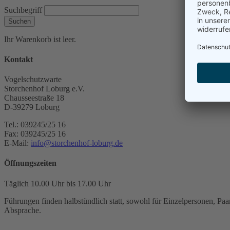
Suchbegriff
Suchen
Ihr Warenkorb ist leer.
Kontakt
Vogelschutzwarte
Storchenhof Loburg e.V.
Chausseestraße 18
D-39279 Loburg
Tel.: 039245/25 16
Fax: 039245/25 16
E-Mail:
info@storchenhof-loburg.de
Öffnungszeiten
Täglich 10.00 Uhr bis 17.00 Uhr
Führungen finden halbstündlich statt, sowohl für Einzelpersonen, Paar
Absprache.