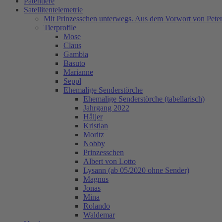
Patentiere
Satellitentelemetrie
Mit Prinzesschen unterwegs. Aus dem Vorwort von Peter
Tierprofile
Mose
Claus
Gambia
Basuto
Marianne
Seppl
Ehemalige Senderstörche
Ehemalige Senderstörche (tabellarisch)
Jahrgang 2022
Håljer
Kristian
Moritz
Nobby
Prinzesschen
Albert von Lotto
Lysann (ab 05/2020 ohne Sender)
Magnus
Jonas
Mina
Rolando
Waldemar