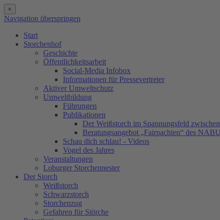
×
Navigation überspringen
Start
Storchenhof
Geschichte
Öffentlichkeitsarbeit
Social-Media Infobox
Informationen für Pressevertreter
Aktiver Umweltschutz
Umweltbildung
Führungen
Publikationen
Der Weißstorch im Spannungsfeld zwischen 
Beratungsangebot „Fairpachten“ des NAB
Schau dich schlau! - Videos
Vogel des Jahres
Veranstaltungen
Loburger Storchennester
Der Storch
Weißstorch
Schwarzstorch
Storchenzug
Gefahren für Störche