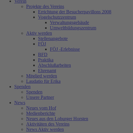
Verein
Projekte des Vereins
Errichtung der Besucherpavillons 2008
Vogelschutzzentrum
Verwaltungsgebäude
Umweltbildungszentrum
Aktiv werden
Stellenangebote
FÖJ
FÖJ -Erlebnisse
BFD
Praktika
Abschlußarbeiten
Ehrenamt
Mitglied werden
Laudatio für Erika
Spenden
Spenden
Unsere Partner
News
Neues vom Hof
Medienberichte
Neues aus den Loburger Horsten
Aktivitäten des Vereins
News Aktiv werden