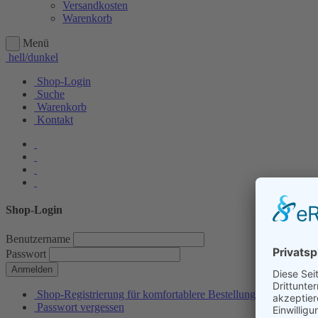
Versandkosten
Warenkorb
Menü
hell/dunkel
Shop-Login
Suche
Warenkorb
Kontakt
Shop-Login
Benutzername
Passwort
Anmelden
Shop-Registrierung für komfortablere Bestellungen
Passwort vergessen