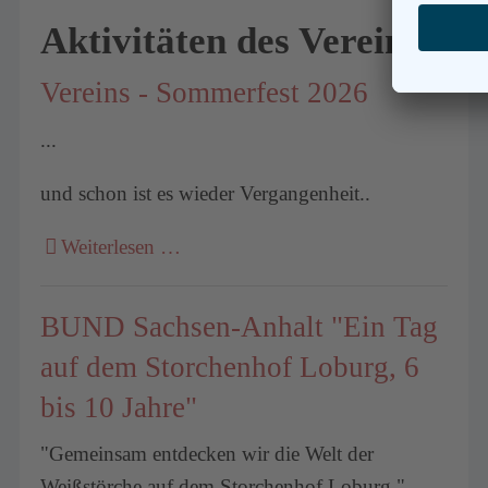
Aktivitäten des Vereins
Vereins - Sommerfest 2026
...
und schon ist es wieder Vergangenheit..
Weiterlesen …
BUND Sachsen-Anhalt "Ein Tag
auf dem Storchenhof Loburg, 6
bis 10 Jahre"
"Gemeinsam entdecken wir die Welt der
Weißstörche auf dem Storchenhof Loburg."