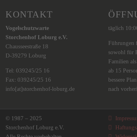
KONTAKT
ÖFFN
Vogelschutzwarte
täglich 10:
Storchenhof Loburg e.V.
Führungen fi
Chausseestraße 18
sowohl für 
D-39279 Loburg
Familien al
Tel: 039245/25 16
ab 15 Person
Fax: 039245/25 16
bessere Plan
info[at]storchenhof-loburg.de
nach vorher
Navigati
© 1987 – 2025
Impress
Storchenhof Loburg e.V.
Haftungs
Alle Rechte vorbehalten.
Widerruf