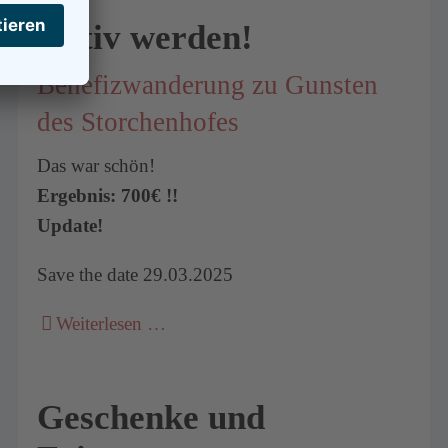
Aktiv werden!
Benefizwanderung zu Gunsten
des Storchenhofes
Das war schön!
Ergebnis: 700€ !!
Update!
Save the date 29.03.2025
Weiterlesen …
Geschenke und