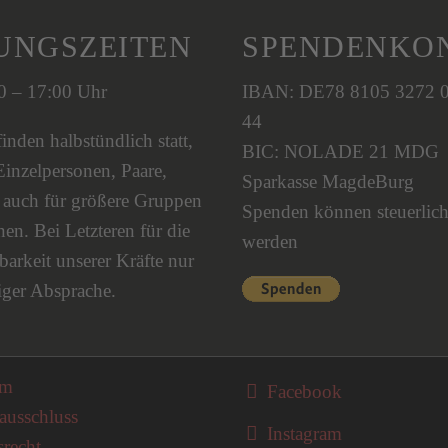
UNGSZEITEN
SPENDENKO
00 – 17:00 Uhr
IBAN: DE78 8105 3272 
44
nden halbstündlich statt,
BIC: NOLADE 21 MDG
Einzelpersonen, Paare,
Sparkasse MagdeBurg
s auch für größere Gruppen
Spenden können steuerlich
en. Bei Letzteren für die
werden
barkeit unserer Kräfte nur
iger Absprache.
on überspringen
um
Facebook
ausschluss
Instagram
srecht