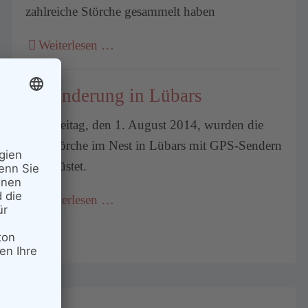
zahlreiche Störche gesammelt haben
Weiterlesen …
Besenderung in Lübars
Am Freitag, den 1. August 2014, wurden die
Jungstörche im Nest in Lübars mit GPS-Sendern
ausgerüstet.
Weiterlesen …