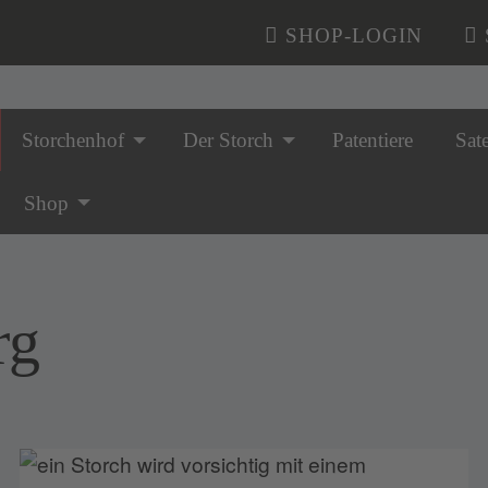
SHOP-LOGIN
Storchenhof
Der Storch
Patentiere
Sate
n überspringen
Shop
rg