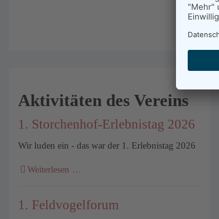
Aktivitäten des Vereins
1. Storchenhof-Erlebnistag 2026
Wir luden ein - das war der 1. Erlebnistag 2026
Weiterlesen …
1. Feldvogelforum