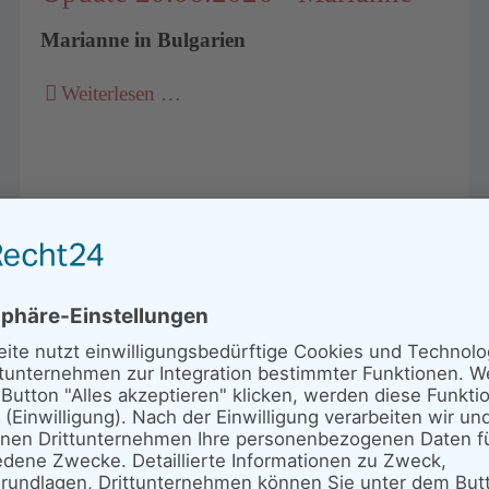
Marianne in Bulgarien
Weiterlesen …