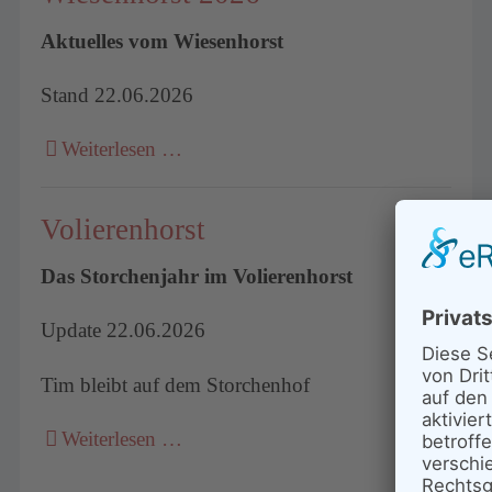
Aktuelles vom Wiesenhorst
Stand 22.06.2026
Weiterlesen …
Volierenhorst
Das Storchenjahr im Volierenhorst
Update 22.06.2026
Tim bleibt auf dem Storchenhof
Weiterlesen …