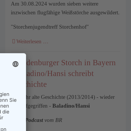
Am 30.08.2024 wurden sieben weitere
inzwischen flugfähige Weißstörche ausgewildert.
"Storchenjugendtreff Storchenhof"
Weiterlesen …
Brandenburger Storch in Bayern
- Baladino/Hansi schreibt
Geschichte
eine sehr alte Geschichte (2013/2014) - wieder
neu aufgegriffen -
Baladino/Hansi
neuer
Podcast
vom BR