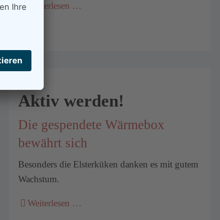
Weiterlesen …
Aktiv werden!
Die gespendete Wärmebox
bewährt sich
Besonders die Elsterküken danken es mit gutem
Wachstum.
Weiterlesen …