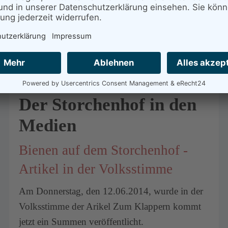
Der Storchenhof in den
Medien
Bienen auf dem Storchenhof -
Artikel in der Volksstimme
Am Donnerstag, den 12.06.2014, wurde in der
Volksstimme der Arikel Zum Klappern kommt
jetzt ein Summen veröffentlicht.