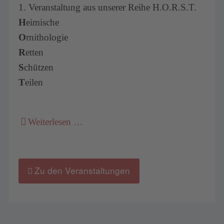
1. Veranstaltung aus unserer Reihe H.O.R.S.T.
H
eimische
O
rnithologie
R
etten
S
chützen
T
eilen
Weiterlesen …
Zu den Veranstaltungen