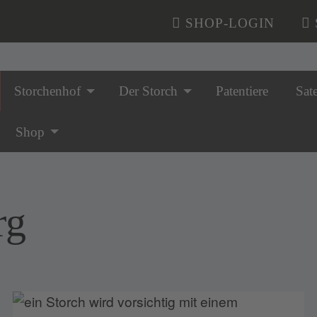
SHOP-LOGIN
Storchenhof
Der Storch
Patentiere
Sate
n überspringen
Shop
rg