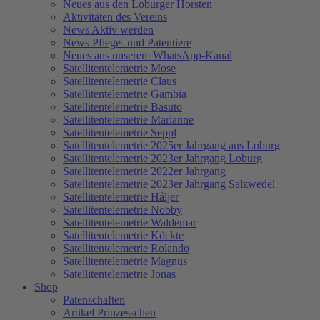
Neues aus den Loburger Horsten
Aktivitäten des Vereins
News Aktiv werden
News Pflege- und Patentiere
Neues aus unserem WhatsApp-Kanal
Satellitentelemetrie Mose
Satellitentelemetrie Claus
Satellitentelemetrie Gambia
Satellitentelemetrie Basuto
Satellitentelemetrie Marianne
Satellitentelemetrie Seppl
Satellitentelemetrie 2025er Jahrgang aus Loburg
Satellitentelemetrie 2023er Jahrgang Loburg
Satellitentelemetrie 2022er Jahrgang
Satellitentelemetrie 2023er Jahrgang Salzwedel
Satellitentelemetrie Håljer
Satellitentelemetrie Nobby
Satellitentelemetrie Waldemar
Satellitentelemetrie Köckte
Satellitentelemetrie Rolando
Satellitentelemetrie Magnus
Satellitentelemetrie Jonas
Shop
Patenschaften
Artikel Prinzesschen