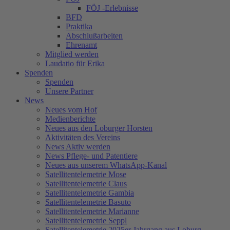
FÖJ -Erlebnisse
BFD
Praktika
Abschlußarbeiten
Ehrenamt
Mitglied werden
Laudatio für Erika
Spenden
Spenden
Unsere Partner
News
Neues vom Hof
Medienberichte
Neues aus den Loburger Horsten
Aktivitäten des Vereins
News Aktiv werden
News Pflege- und Patentiere
Neues aus unserem WhatsApp-Kanal
Satellitentelemetrie Mose
Satellitentelemetrie Claus
Satellitentelemetrie Gambia
Satellitentelemetrie Basuto
Satellitentelemetrie Marianne
Satellitentelemetrie Seppl
Satellitentelemetrie 2025er Jahrgang aus Loburg