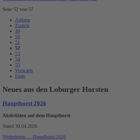
Seite 52 von 57
Anfang
Zurück
49
50
51
52
53
54
55
Vorwärts
Ende
Neues aus den Loburger Horsten
Haupthorst 2026
Aktivitäten auf dem Haupthorst
Stand 30.04.2026
Weiterlesen …
Haupthorst 2026