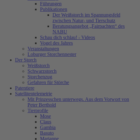
Führungen
Publikationen
Der Weißstorch im Spannungsfeld
zwischen Natur- und Tierschutz
Beratungsangebot „Fairpachten“ des
NABU
Schau dich schlau! - Videos
Vogel des Jahres
Veranstaltungen
Loburger Storchennester
Der Storch
Weißstorch
Schwarzstorch
Storchenzug
Gefahren für Störche
Patentiere
Satellitentelemetrie
Mit Prinzesschen unterwegs. Aus dem Vorwort von
Peter Berthold
Tierprofile
Mose
Claus
Gambia
Basuto
Marianne