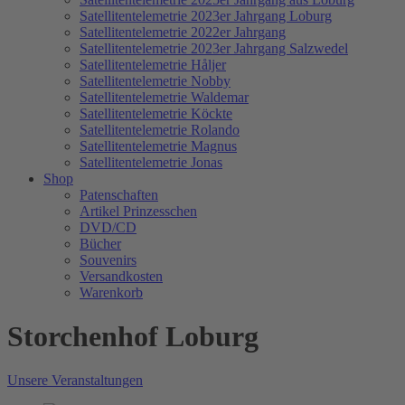
Satellitentelemetrie 2023er Jahrgang Loburg
Satellitentelemetrie 2022er Jahrgang
Satellitentelemetrie 2023er Jahrgang Salzwedel
Satellitentelemetrie Håljer
Satellitentelemetrie Nobby
Satellitentelemetrie Waldemar
Satellitentelemetrie Köckte
Satellitentelemetrie Rolando
Satellitentelemetrie Magnus
Satellitentelemetrie Jonas
Shop
Patenschaften
Artikel Prinzesschen
DVD/CD
Bücher
Souvenirs
Versandkosten
Warenkorb
Storchenhof Loburg
Unsere Veranstaltungen