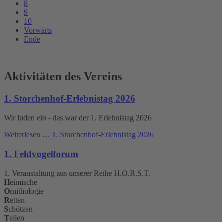
8
9
10
Vorwärts
Ende
Aktivitäten des Vereins
1. Storchenhof-Erlebnistag 2026
Wir luden ein - das war der 1. Erlebnistag 2026
Weiterlesen …
1. Storchenhof-Erlebnistag 2026
1. Feldvogelforum
1. Veranstaltung aus unserer Reihe H.O.R.S.T.
H
eimische
O
rnithologie
R
etten
S
chützen
T
eilen