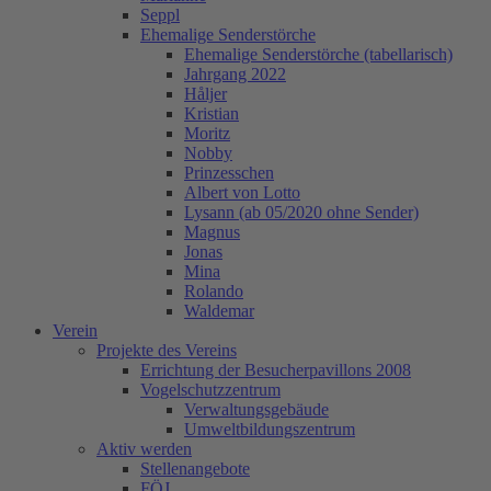
Seppl
Ehemalige Senderstörche
Ehemalige Senderstörche (tabellarisch)
Jahrgang 2022
Håljer
Kristian
Moritz
Nobby
Prinzesschen
Albert von Lotto
Lysann (ab 05/2020 ohne Sender)
Magnus
Jonas
Mina
Rolando
Waldemar
Verein
Projekte des Vereins
Errichtung der Besucherpavillons 2008
Vogelschutzzentrum
Verwaltungsgebäude
Umweltbildungszentrum
Aktiv werden
Stellenangebote
FÖJ