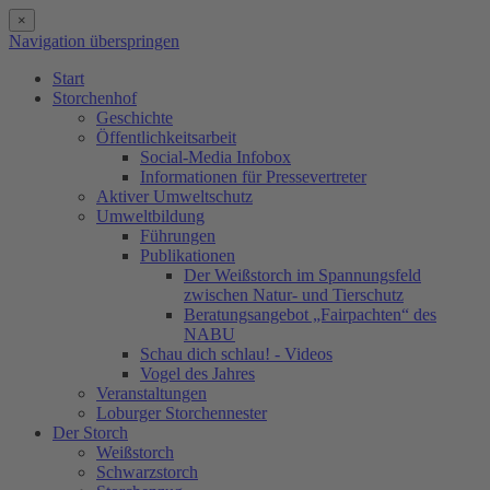
×
Navigation überspringen
Start
Storchenhof
Geschichte
Öffentlichkeitsarbeit
Social-Media Infobox
Informationen für Pressevertreter
Aktiver Umweltschutz
Umweltbildung
Führungen
Publikationen
Der Weißstorch im Spannungsfeld
zwischen Natur- und Tierschutz
Beratungsangebot „Fairpachten“ des
NABU
Schau dich schlau! - Videos
Vogel des Jahres
Veranstaltungen
Loburger Storchennester
Der Storch
Weißstorch
Schwarzstorch