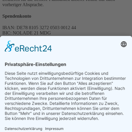
vorheriger Absprache.
Spendenkonto
IBAN: DE78 8105 3272 0503 0012 44
BIC: NOLADE 21 MDG
Sparkasse MagdeBurg
Spenden können steuerlich abgesetzt werden
Förderung
© 1987 – 2025
Storchenhof Loburg e.V.
Alle Rechte vorbehalten.
Cookie-Einstellungen
Navigation überspringen
Impressum
Haftungsausschluss