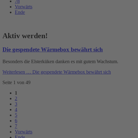
78
Vorwärts
Ende
Aktiv werden!
Die gespendete Wärmebox bewährt sich
Besonders die Elsterküken danken es mit gutem Wachstum.
Weiterlesen …
Die gespendete Wärmebox bewährt sich
Seite 1 von 49
1
2
3
4
5
6
7
Vorwärts
Ende