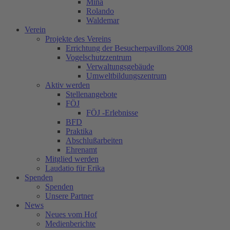
Mina
Rolando
Waldemar
Verein
Projekte des Vereins
Errichtung der Besucherpavillons 2008
Vogelschutzzentrum
Verwaltungsgebäude
Umweltbildungszentrum
Aktiv werden
Stellenangebote
FÖJ
FÖJ -Erlebnisse
BFD
Praktika
Abschlußarbeiten
Ehrenamt
Mitglied werden
Laudatio für Erika
Spenden
Spenden
Unsere Partner
News
Neues vom Hof
Medienberichte