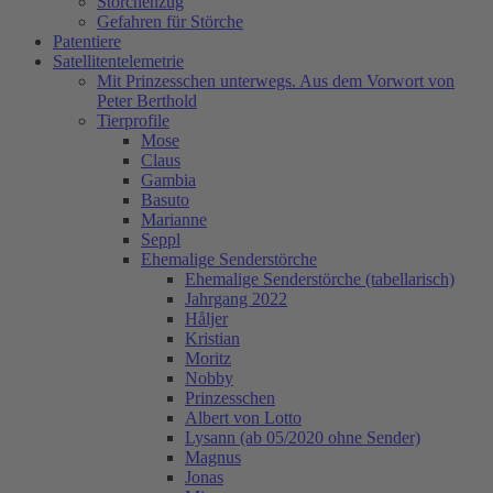
Storchenzug
Gefahren für Störche
Patentiere
Satellitentelemetrie
Mit Prinzesschen unterwegs. Aus dem Vorwort von
Peter Berthold
Tierprofile
Mose
Claus
Gambia
Basuto
Marianne
Seppl
Ehemalige Senderstörche
Ehemalige Senderstörche (tabellarisch)
Jahrgang 2022
Håljer
Kristian
Moritz
Nobby
Prinzesschen
Albert von Lotto
Lysann (ab 05/2020 ohne Sender)
Magnus
Jonas