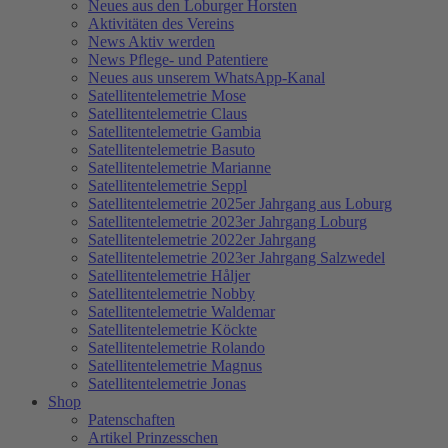
Neues aus den Loburger Horsten
Aktivitäten des Vereins
News Aktiv werden
News Pflege- und Patentiere
Neues aus unserem WhatsApp-Kanal
Satellitentelemetrie Mose
Satellitentelemetrie Claus
Satellitentelemetrie Gambia
Satellitentelemetrie Basuto
Satellitentelemetrie Marianne
Satellitentelemetrie Seppl
Satellitentelemetrie 2025er Jahrgang aus Loburg
Satellitentelemetrie 2023er Jahrgang Loburg
Satellitentelemetrie 2022er Jahrgang
Satellitentelemetrie 2023er Jahrgang Salzwedel
Satellitentelemetrie Håljer
Satellitentelemetrie Nobby
Satellitentelemetrie Waldemar
Satellitentelemetrie Köckte
Satellitentelemetrie Rolando
Satellitentelemetrie Magnus
Satellitentelemetrie Jonas
Shop
Patenschaften
Artikel Prinzesschen