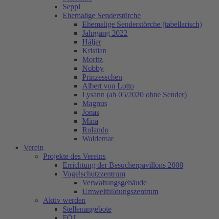
Seppl
Ehemalige Senderstörche
Ehemalige Senderstörche (tabellarisch)
Jahrgang 2022
Håljer
Kristian
Moritz
Nobby
Prinzesschen
Albert von Lotto
Lysann (ab 05/2020 ohne Sender)
Magnus
Jonas
Mina
Rolando
Waldemar
Verein
Projekte des Vereins
Errichtung der Besucherpavillons 2008
Vogelschutzzentrum
Verwaltungsgebäude
Umweltbildungszentrum
Aktiv werden
Stellenangebote
FÖJ