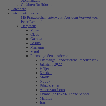
Storchenzug
Gefahren für Störche
Patentiere
Satellitentelemetrie
Mit Prinzesschen unterwegs. Aus dem Vorwort von
Peter Berthold
Tierprofile
Mose
Claus
Gambia
Basuto
Marianne
Seppl
Ehemalige Senderstörche
Ehemalige Senderstörche (tabellarisch)
Jahrgang 2022
Håljer
Kristian
Moritz
Nobby
Prinzesschen
Albert von Lotto
Lysann (ab 05/2020 ohne Sender)
Magnus
Jonas