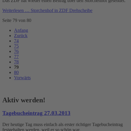
Das ZDF hat wieder einen Beitrag über den Storchenhof gesendet.
Weiterlesen …
Storchenhof in ZDF Drehscheibe
Seite 79 von 80
Anfang
Zurück
74
75
76
77
78
79
80
Vorwärts
Aktiv werden!
Tagebucheintrag 27.03.2013
Der heutige Tag muss einfach als erster richtiger Tagebucheintrag
festgehalten werden, weil er so schön war.