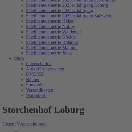
Satellitentelemetrie 2023er Jahrgang Loburg
Satellitentelemetrie 2022er Jahrgang
Satellitentelemetrie 2023er Jahrgang Salzwedel
Satellitentelemetrie Håljer
Satellitentelemetrie Nobby
Satellitentelemetrie Waldemar
Satellitentelemetrie Köckte
Satellitentelemetrie Rolando
Satellitentelemetrie Magnus
Satellitentelemetrie Jonas
Shop
Patenschaften
Artikel Prinzesschen
DVD/CD
Bücher
Souvenirs
Versandkosten
Warenkorb
Storchenhof Loburg
Unsere Veranstaltungen