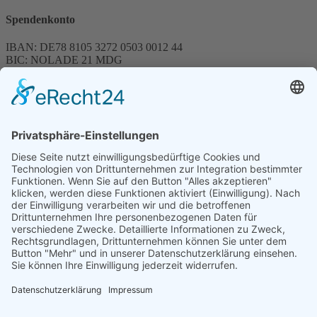
Spendenkonto
IBAN: DE78 8105 3272 0503 0012 44
BIC: NOLADE 21 MDG
Sparkasse MagdeBurg
Spenden können steuerlich abgesetzt werden
Förderung
© 1987 – 2025
Storchenhof Loburg e.V.
Alle Rechte vorbehalten.
Cookie-Einstellungen
Navigation überspringen
Impressum
Haftungsausschluss
Widerrufsrecht