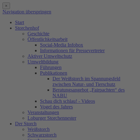
×
Navigation überspringen
Start
Storchenhof
Geschichte
Öffentlichkeitsarbeit
Social-Media Infobox
Informationen für Pressevertreter
Aktiver Umweltschutz
Umweltbildung
Führungen
Publikationen
Der Weißstorch im Spannungsfeld
zwischen Natur- und Tierschutz
Beratungsangebot „Fairpachten“ des
NABU
Schau dich schlau! - Videos
Vogel des Jahres
Veranstaltungen
Loburger Storchennester
Der Storch
Weißstorch
Schwarzstorch