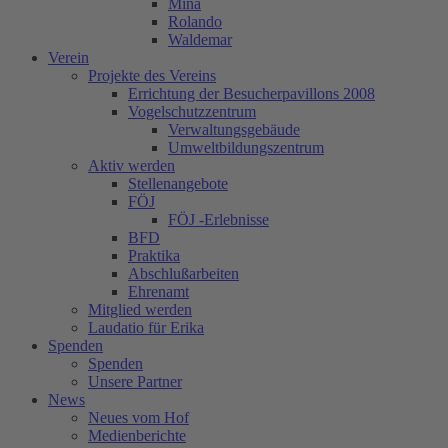
Mina
Rolando
Waldemar
Verein
Projekte des Vereins
Errichtung der Besucherpavillons 2008
Vogelschutzzentrum
Verwaltungsgebäude
Umweltbildungszentrum
Aktiv werden
Stellenangebote
FÖJ
FÖJ -Erlebnisse
BFD
Praktika
Abschlußarbeiten
Ehrenamt
Mitglied werden
Laudatio für Erika
Spenden
Spenden
Unsere Partner
News
Neues vom Hof
Medienberichte