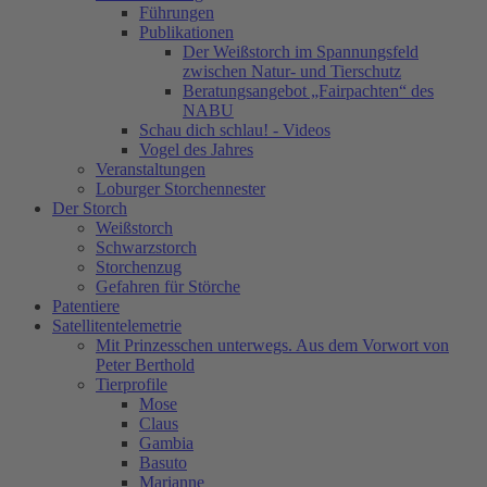
Führungen
Publikationen
Der Weißstorch im Spannungsfeld
zwischen Natur- und Tierschutz
Beratungsangebot „Fairpachten“ des
NABU
Schau dich schlau! - Videos
Vogel des Jahres
Veranstaltungen
Loburger Storchennester
Der Storch
Weißstorch
Schwarzstorch
Storchenzug
Gefahren für Störche
Patentiere
Satellitentelemetrie
Mit Prinzesschen unterwegs. Aus dem Vorwort von
Peter Berthold
Tierprofile
Mose
Claus
Gambia
Basuto
Marianne