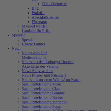
FÖJ -Erlebnisse
BFD
Praktika
Abschlußarbeiten
Ehrenamt
Mitglied werden
Laudatio für Erika
Spenden
Spenden
Unsere Partner
News
Neues vom Hof
Medienberichte
Neues aus den Loburger Horsten
Aktivitäten des Vereins
News Aktiv werden
News Pflege- und Patentiere
Neues aus unserem WhatsApp-Kanal
Satellitentelemetrie Mose
Satellitentelemetrie Claus
Satellitentelemetrie Gambia
Satellitentelemetrie Basuto
Satellitentelemetrie Marianne
Satellitentelemetrie Seppl
Satellitentelemetrie 2025er Jahrgang aus Loburg