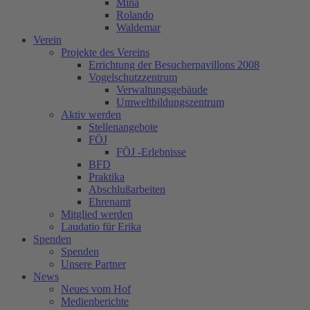
Mina
Rolando
Waldemar
Verein
Projekte des Vereins
Errichtung der Besucherpavillons 2008
Vogelschutzzentrum
Verwaltungsgebäude
Umweltbildungszentrum
Aktiv werden
Stellenangebote
FÖJ
FÖJ -Erlebnisse
BFD
Praktika
Abschlußarbeiten
Ehrenamt
Mitglied werden
Laudatio für Erika
Spenden
Spenden
Unsere Partner
News
Neues vom Hof
Medienberichte