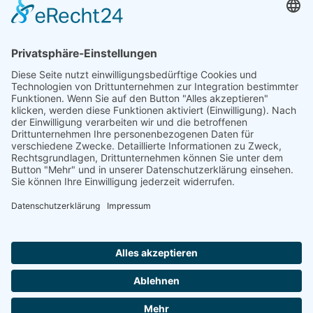
Spenden können steuerlich abgesetzt werden
Förderung
© 1987 – 2025
Storchenhof Loburg e.V.
Alle Rechte vorbehalten.
Cookie-Einstellungen
Navigation überspringen
Impressum
Haftungsausschluss
Widerrufsrecht
Datenschutz
Facebook
Instagram
Whatsapp
YouTube
YouTubeShorts