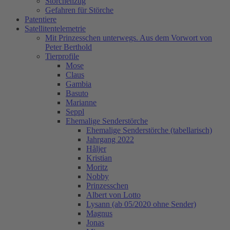
Storchenzug
Gefahren für Störche
Patentiere
Satellitentelemetrie
Mit Prinzesschen unterwegs. Aus dem Vorwort von
Peter Berthold
Tierprofile
Mose
Claus
Gambia
Basuto
Marianne
Seppl
Ehemalige Senderstörche
Ehemalige Senderstörche (tabellarisch)
Jahrgang 2022
Håljer
Kristian
Moritz
Nobby
Prinzesschen
Albert von Lotto
Lysann (ab 05/2020 ohne Sender)
Magnus
Jonas