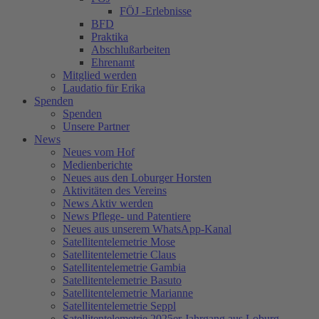
FÖJ -Erlebnisse
BFD
Praktika
Abschlußarbeiten
Ehrenamt
Mitglied werden
Laudatio für Erika
Spenden
Spenden
Unsere Partner
News
Neues vom Hof
Medienberichte
Neues aus den Loburger Horsten
Aktivitäten des Vereins
News Aktiv werden
News Pflege- und Patentiere
Neues aus unserem WhatsApp-Kanal
Satellitentelemetrie Mose
Satellitentelemetrie Claus
Satellitentelemetrie Gambia
Satellitentelemetrie Basuto
Satellitentelemetrie Marianne
Satellitentelemetrie Seppl
Satellitentelemetrie 2025er Jahrgang aus Loburg