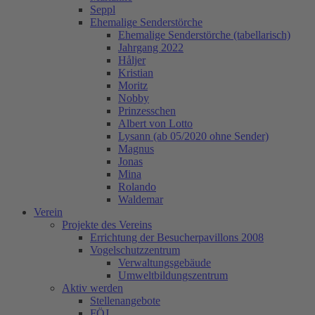
Seppl
Ehemalige Senderstörche
Ehemalige Senderstörche (tabellarisch)
Jahrgang 2022
Håljer
Kristian
Moritz
Nobby
Prinzesschen
Albert von Lotto
Lysann (ab 05/2020 ohne Sender)
Magnus
Jonas
Mina
Rolando
Waldemar
Verein
Projekte des Vereins
Errichtung der Besucherpavillons 2008
Vogelschutzzentrum
Verwaltungsgebäude
Umweltbildungszentrum
Aktiv werden
Stellenangebote
FÖJ