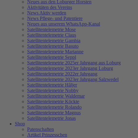
Neues aus den Loburger Horsten
Aktivitäten des Vereins
News Aktiv werden
News Pflege- und Patentiere
Neues aus unserem WhatsApp-Kanal
Satellitentelemetrie Mose
Satellitentelemetrie Claus
Satellitentelemetrie Gambia
Satellitentelemetrie Basuto
Satellitentelemetrie Marianne
Satellitentelemetrie Seppl
Satellitentelemetrie 2025er Jahrgang aus Loburg
Satellitentelemetrie 2023er Jahrgang Loburg
Satellitentelemetrie 2022er Jahrgang
Satellitentelemetrie 2023er Jahrgang Salzwedel
Satellitentelemetrie Håljer
Satellitentelemetrie Nobby
Satellitentelemetrie Waldemar
Satellitentelemetrie Köckte
Satellitentelemetrie Rolando
Satellitentelemetrie Magnus
Satellitentelemetrie Jonas
Shop
Patenschaften
Artikel Prinzesschen