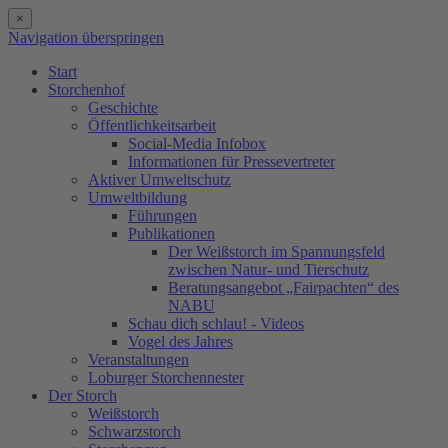
×
Navigation überspringen
Start
Storchenhof
Geschichte
Öffentlichkeitsarbeit
Social-Media Infobox
Informationen für Pressevertreter
Aktiver Umweltschutz
Umweltbildung
Führungen
Publikationen
Der Weißstorch im Spannungsfeld
zwischen Natur- und Tierschutz
Beratungsangebot „Fairpachten“ des
NABU
Schau dich schlau! - Videos
Vogel des Jahres
Veranstaltungen
Loburger Storchennester
Der Storch
Weißstorch
Schwarzstorch