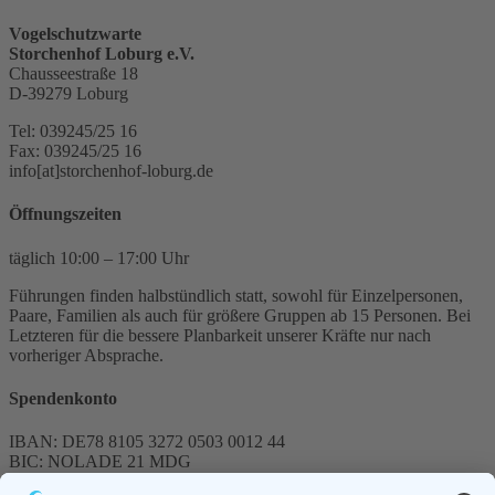
Vogelschutzwarte
Storchenhof Loburg e.V.
Chausseestraße 18
D-39279 Loburg
Tel: 039245/25 16
Fax: 039245/25 16
info[at]storchenhof-loburg.de
Öffnungszeiten
täglich 10:00 – 17:00 Uhr
Führungen finden halbstündlich statt, sowohl für Einzelpersonen,
Paare, Familien als auch für größere Gruppen ab 15 Personen. Bei
Letzteren für die bessere Planbarkeit unserer Kräfte nur nach
vorheriger Absprache.
Spendenkonto
IBAN: DE78 8105 3272 0503 0012 44
BIC: NOLADE 21 MDG
Sparkasse MagdeBurg