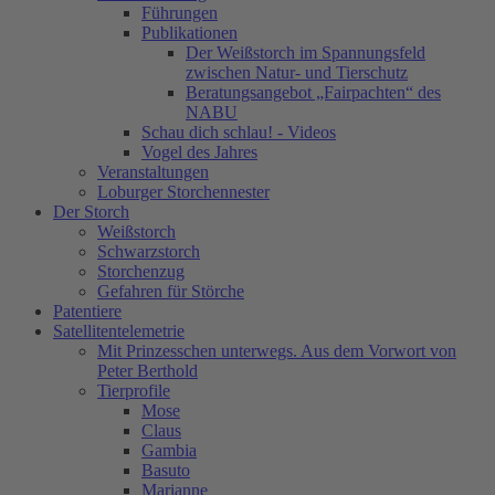
Führungen
Publikationen
Der Weißstorch im Spannungsfeld
zwischen Natur- und Tierschutz
Beratungsangebot „Fairpachten“ des
NABU
Schau dich schlau! - Videos
Vogel des Jahres
Veranstaltungen
Loburger Storchennester
Der Storch
Weißstorch
Schwarzstorch
Storchenzug
Gefahren für Störche
Patentiere
Satellitentelemetrie
Mit Prinzesschen unterwegs. Aus dem Vorwort von
Peter Berthold
Tierprofile
Mose
Claus
Gambia
Basuto
Marianne