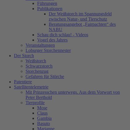
Führungen
Publikationen
Der Weißstorch im Spannungsfeld
zwischen Natur- und Tierschutz
Beratungsangebot „Fairpachten“ des
NABU
Schau dich schlau! - Videos
Vogel des Jahres
Veranstaltungen
Loburger Storchennester
Der Storch
Weißstorch
Schwarzstorch
Storchenzug
Gefahren für Störche
Patentiere
Satellitentelemetrie
Mit Prinzesschen unterwegs. Aus dem Vorwort von
Peter Berthold
Tierprofile
Mose
Claus
Gambia
Basuto
Marianne