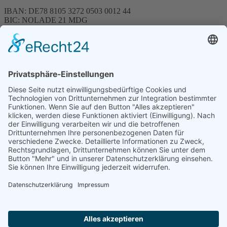
IBAN: DE78 8105 3272 0503 0012 44
BIC: NOLADE 21 MDG
Sparkasse MagdeBurg
Spenden können steuerlich abgesetzt werden
Förderung
© 1987 – 2025
Storchenhof Loburg e.V.
Alle Rechte vorbehalten.
Cookie-Einstellungen
Navigation überspringen
Impressum
Haftungsausschluss
Widerrufsrecht
Datenschutz
Facebook