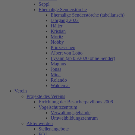
Seppl
Ehemalige Senderstörche
Ehemalige Senderstörche (tabellarisch)
Jahrgang 2022
Håljer
Kristian
Moritz
Nobby
Prinzesschen
Albert von Lotto
Lysann (ab 05/2020 ohne Sender)
Magnus
Jonas
Mina
Rolando
Waldemar
Verein
Projekte des Vereins
Errichtung der Besucherpavillons 2008
Vogelschutzzentrum
Verwaltungsgebäude
Umweltbildungszentrum
Aktiv werden
Stellenangebote
FÖJ