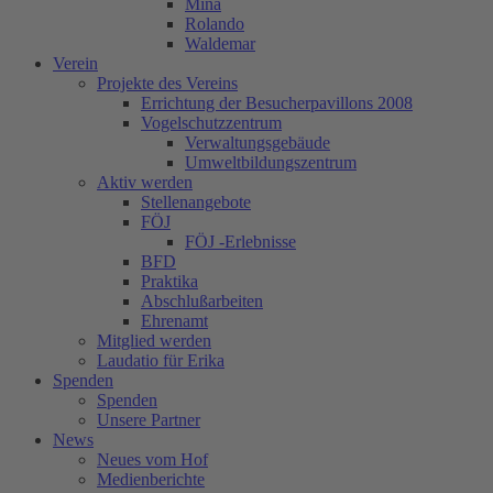
Mina
Rolando
Waldemar
Verein
Projekte des Vereins
Errichtung der Besucherpavillons 2008
Vogelschutzzentrum
Verwaltungsgebäude
Umweltbildungszentrum
Aktiv werden
Stellenangebote
FÖJ
FÖJ -Erlebnisse
BFD
Praktika
Abschlußarbeiten
Ehrenamt
Mitglied werden
Laudatio für Erika
Spenden
Spenden
Unsere Partner
News
Neues vom Hof
Medienberichte