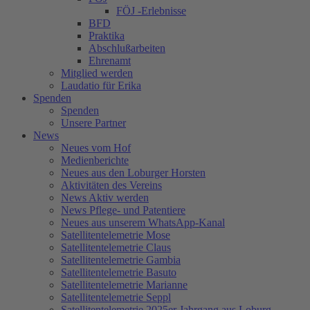
FÖJ -Erlebnisse
BFD
Praktika
Abschlußarbeiten
Ehrenamt
Mitglied werden
Laudatio für Erika
Spenden
Spenden
Unsere Partner
News
Neues vom Hof
Medienberichte
Neues aus den Loburger Horsten
Aktivitäten des Vereins
News Aktiv werden
News Pflege- und Patentiere
Neues aus unserem WhatsApp-Kanal
Satellitentelemetrie Mose
Satellitentelemetrie Claus
Satellitentelemetrie Gambia
Satellitentelemetrie Basuto
Satellitentelemetrie Marianne
Satellitentelemetrie Seppl
Satellitentelemetrie 2025er Jahrgang aus Loburg