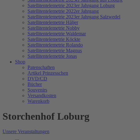
Satellitentelemetrie 2023er Jahrgang Loburg
Satellitentelemetrie 2022er Jahrgang
Satellitentelemetrie 2023er Jahrgang Salzwedel
Satellitentelemetrie Håljer
Satellitentelemetrie Nobby
Satellitentelemetrie Waldemar
Satellitentelemetrie Köckte
Satellitentelemetrie Rolando
Satellitentelemetrie Magnus
Satellitentelemetrie Jonas
Shop
Patenschaften
Artikel Prinzesschen
DVD/CD
Bücher
Souvenirs
Versandkosten
Warenkorb
Storchenhof Loburg
Unsere Veranstaltungen