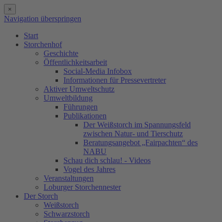
×
Navigation überspringen
Start
Storchenhof
Geschichte
Öffentlichkeitsarbeit
Social-Media Infobox
Informationen für Pressevertreter
Aktiver Umweltschutz
Umweltbildung
Führungen
Publikationen
Der Weißstorch im Spannungsfeld
zwischen Natur- und Tierschutz
Beratungsangebot „Fairpachten“ des
NABU
Schau dich schlau! - Videos
Vogel des Jahres
Veranstaltungen
Loburger Storchennester
Der Storch
Weißstorch
Schwarzstorch