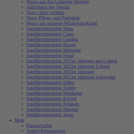
Neues aus den Loburger Horsten
Aktivitäten des Vereins
News Aktiv werden
News Pflege- und Patentiere
Neues aus unserem WhatsApp-Kanal
Satellitentelemetrie Mose
Satellitentelemetrie Claus
Satellitentelemetrie Gambia
Satellitentelemetrie Basuto
Satellitentelemetrie Marianne
Satellitentelemetrie Seppl
Satellitentelemetrie 2025er Jahrgang aus Loburg
Satellitentelemetrie 2023er Jahrgang Loburg
Satellitentelemetrie 2022er Jahrgang
Satellitentelemetrie 2023er Jahrgang Salzwedel
Satellitentelemetrie Håljer
Satellitentelemetrie Nobby
Satellitentelemetrie Waldemar
Satellitentelemetrie Köckte
Satellitentelemetrie Rolando
Satellitentelemetrie Magnus
Satellitentelemetrie Jonas
Shop
Patenschaften
Artikel Prinzesschen