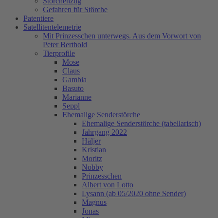
Storchenzug
Gefahren für Störche
Patentiere
Satellitentelemetrie
Mit Prinzesschen unterwegs. Aus dem Vorwort von
Peter Berthold
Tierprofile
Mose
Claus
Gambia
Basuto
Marianne
Seppl
Ehemalige Senderstörche
Ehemalige Senderstörche (tabellarisch)
Jahrgang 2022
Håljer
Kristian
Moritz
Nobby
Prinzesschen
Albert von Lotto
Lysann (ab 05/2020 ohne Sender)
Magnus
Jonas