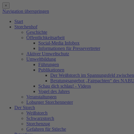
×
Navigation überspringen
Start
Storchenhof
Geschichte
Öffentlichkeitsarbeit
Social-Media Infobox
Informationen für Pressevertreter
Aktiver Umweltschutz
Umweltbildung
Führungen
Publikationen
Der Weißstorch im Spannungsfeld zwischen 
Beratungsangebot „Fairpachten“ des NAB
Schau dich schlau! - Videos
Vogel des Jahres
Veranstaltungen
Loburger Storchennester
Der Storch
Weißstorch
Schwarzstorch
Storchenzug
Gefahren für Störche