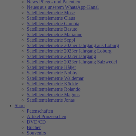
News Pflege- und Patentiere
Neues aus unserem WhatsApp-Kanal
Satellitentelemetrie Mose
Satellitentelemetrie Claus
Satellitentelemetrie Gambia
Satellitentelemetrie Basuto
Satellitentelemetrie Marianne
Satellitentelemetrie Seppl
Satellitentelemetrie 2025er Jahrgang aus Loburg
Satellitentelemetrie 2023er Jahrgang Loburg
Satellitentelemetrie 2022er Jahrgang
Satellitentelemetrie 2023er Jahrgang Salzwedel
Satellitentelemetrie Håljer
Satellitentelemetrie Nobby
Satellitentelemetrie Waldemar
Satellitentelemetrie Köckte
Satellitentelemetrie Rolando
Satellitentelemetrie Magnus
Satellitentelemetrie Jonas
Shop
Patenschaften
Artikel Prinzesschen
DVD/CD
Bücher
Souvenirs