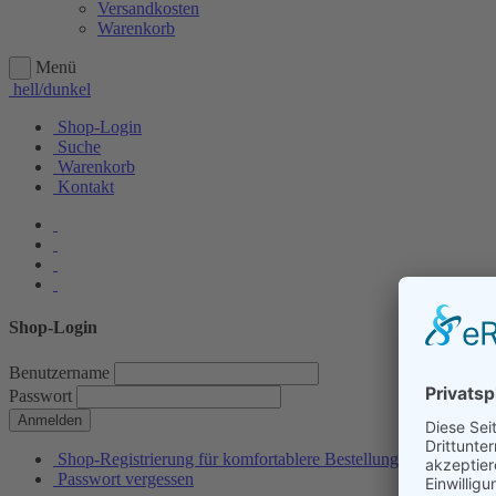
Versandkosten
Warenkorb
Menü
hell/dunkel
Shop-Login
Suche
Warenkorb
Kontakt
Shop-Login
Benutzername
Passwort
Anmelden
Shop-Registrierung für komfortablere Bestellungen
Passwort vergessen