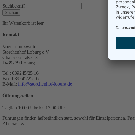
Suchbegriff
Suchen
Ihr Warenkorb ist leer.
Kontakt
Vogelschutzwarte
Storchenhof Loburg e.V.
Chausseestraße 18
D-39279 Loburg
Tel.: 039245/25 16
Fax: 039245/25 16
E-Mail:
info@storchenhof-loburg.de
Öffnungszeiten
Täglich 10.00 Uhr bis 17.00 Uhr
Führungen finden halbstündlich statt, sowohl für Einzelpersonen, Paar
Absprache.