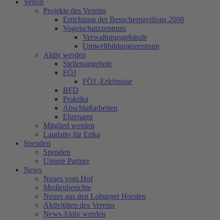
Verein
Projekte des Vereins
Errichtung der Besucherpavillons 2008
Vogelschutzzentrum
Verwaltungsgebäude
Umweltbildungszentrum
Aktiv werden
Stellenangebote
FÖJ
FÖJ -Erlebnisse
BFD
Praktika
Abschlußarbeiten
Ehrenamt
Mitglied werden
Laudatio für Erika
Spenden
Spenden
Unsere Partner
News
Neues vom Hof
Medienberichte
Neues aus den Loburger Horsten
Aktivitäten des Vereins
News Aktiv werden