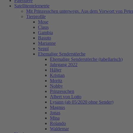
Patentiere
Satellitentelemetrie
Mit Prinzesschen unterwegs. Aus dem Vorwort von Peter
Tierprofile
Mose
Claus
Gambia
Basuto
Marianne
Seppl
Ehemalige Senderstörche
Ehemalige Senderstörche (tabellarisch)
Jahrgang 2022
Håljer
Kristian
Moritz
Nobby
Prinzesschen
Albert von Lotto
Lysann (ab 05/2020 ohne Sender)
Magnus
Jonas
Mina
Rolando
Waldemar