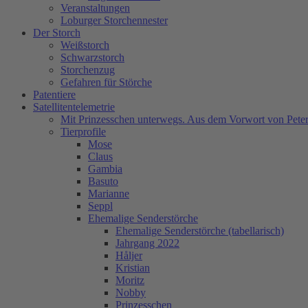
Veranstaltungen
Loburger Storchennester
Der Storch
Weißstorch
Schwarzstorch
Storchenzug
Gefahren für Störche
Patentiere
Satellitentelemetrie
Mit Prinzesschen unterwegs. Aus dem Vorwort von Peter
Tierprofile
Mose
Claus
Gambia
Basuto
Marianne
Seppl
Ehemalige Senderstörche
Ehemalige Senderstörche (tabellarisch)
Jahrgang 2022
Håljer
Kristian
Moritz
Nobby
Prinzesschen