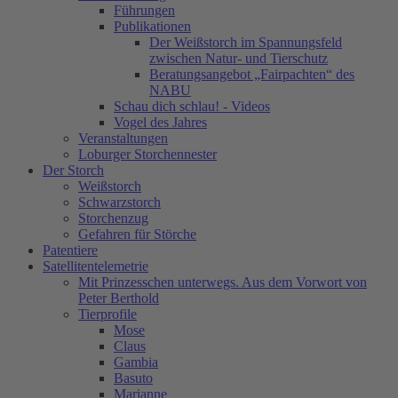
Führungen
Publikationen
Der Weißstorch im Spannungsfeld
zwischen Natur- und Tierschutz
Beratungsangebot „Fairpachten“ des
NABU
Schau dich schlau! - Videos
Vogel des Jahres
Veranstaltungen
Loburger Storchennester
Der Storch
Weißstorch
Schwarzstorch
Storchenzug
Gefahren für Störche
Patentiere
Satellitentelemetrie
Mit Prinzesschen unterwegs. Aus dem Vorwort von
Peter Berthold
Tierprofile
Mose
Claus
Gambia
Basuto
Marianne