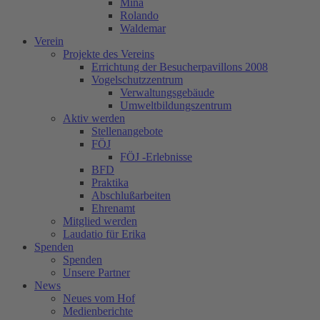
Mina
Rolando
Waldemar
Verein
Projekte des Vereins
Errichtung der Besucherpavillons 2008
Vogelschutzzentrum
Verwaltungsgebäude
Umweltbildungszentrum
Aktiv werden
Stellenangebote
FÖJ
FÖJ -Erlebnisse
BFD
Praktika
Abschlußarbeiten
Ehrenamt
Mitglied werden
Laudatio für Erika
Spenden
Spenden
Unsere Partner
News
Neues vom Hof
Medienberichte