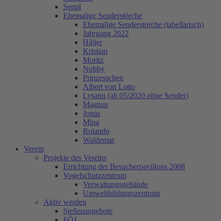
Seppl
Ehemalige Senderstörche
Ehemalige Senderstörche (tabellarisch)
Jahrgang 2022
Håljer
Kristian
Moritz
Nobby
Prinzesschen
Albert von Lotto
Lysann (ab 05/2020 ohne Sender)
Magnus
Jonas
Mina
Rolando
Waldemar
Verein
Projekte des Vereins
Errichtung der Besucherpavillons 2008
Vogelschutzzentrum
Verwaltungsgebäude
Umweltbildungszentrum
Aktiv werden
Stellenangebote
FÖJ