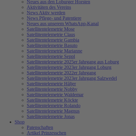
Neues aus den Loburger Horsten
Aktivitäten des Vereins
News Aktiv werden
News Pflege- und Patentiere
Neues aus unserem WhatsApp-Kanal
Satellitentelemetrie Mose
Satellitentelemetrie Claus
Satellitentelemetrie Gambia
Satellitentelemetrie Basuto
Satellitentelemetrie Marianne
Satellitentelemetrie Seppl
Satellitentelemetrie 2025er Jahrgang aus Loburg
Satellitentelemetrie 2023er Jahrgang Loburg
Satellitentelemetrie 2022er Jahrgang
Satellitentelemetrie 2023er Jahrgang Salzwedel
Satellitentelemetrie Håljer
Satellitentelemetrie Nobby
Satellitentelemetrie Waldemar
Satellitentelemetrie Köckte
Satellitentelemetrie Rolando
Satellitentelemetrie Magnus
Satellitentelemetrie Jonas
Shop
Patenschaften
Artikel Prinzesschen