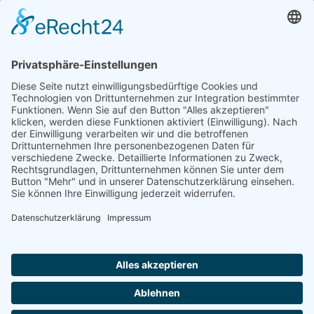
Sparkasse MagdeBurg
Spenden können steuerlich abgesetzt werden
Förderung
© 1987 – 2025
Storchenhof Loburg e.V.
Alle Rechte vorbehalten.
Cookie-Einstellungen
Navigation überspringen
Impressum
Haftungsausschluss
Widerrufsrecht
Datenschutz
Facebook
Instagram
Whatsapp
YouTube