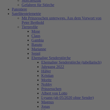
Storchenzug
Gefahren für Störche
Patentiere
Satellitentelemetrie
Mit Prinzesschen unterwegs. Aus dem Vorwort von
Peter Berthold
Tierprofile
Mose
Claus
Gambia
Basuto
Marianne
Seppl
Ehemalige Senderstörche
Ehemalige Senderstörche (tabellarisch)
Jahrgang 2022
Håljer
Kristian
Moritz
Nobby
Prinzesschen
Albert von Lotto
Lysann (ab 05/2020 ohne Sender)
Magnus
Jonas