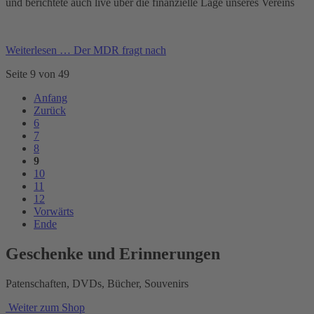
und berichtete auch live über die finanzielle Lage unseres Vereins
Weiterlesen …
Der MDR fragt nach
Seite 9 von 49
Anfang
Zurück
6
7
8
9
10
11
12
Vorwärts
Ende
Geschenke und Erinnerungen
Patenschaften, DVDs, Bücher, Souvenirs
Weiter zum Shop