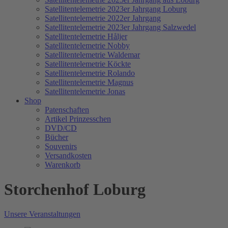
Satellitentelemetrie 2023er Jahrgang Loburg
Satellitentelemetrie 2022er Jahrgang
Satellitentelemetrie 2023er Jahrgang Salzwedel
Satellitentelemetrie Håljer
Satellitentelemetrie Nobby
Satellitentelemetrie Waldemar
Satellitentelemetrie Köckte
Satellitentelemetrie Rolando
Satellitentelemetrie Magnus
Satellitentelemetrie Jonas
Shop
Patenschaften
Artikel Prinzesschen
DVD/CD
Bücher
Souvenirs
Versandkosten
Warenkorb
Storchenhof Loburg
Unsere Veranstaltungen