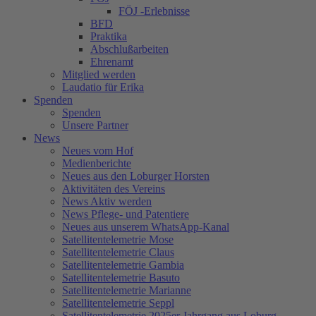
FÖJ -Erlebnisse
BFD
Praktika
Abschlußarbeiten
Ehrenamt
Mitglied werden
Laudatio für Erika
Spenden
Spenden
Unsere Partner
News
Neues vom Hof
Medienberichte
Neues aus den Loburger Horsten
Aktivitäten des Vereins
News Aktiv werden
News Pflege- und Patentiere
Neues aus unserem WhatsApp-Kanal
Satellitentelemetrie Mose
Satellitentelemetrie Claus
Satellitentelemetrie Gambia
Satellitentelemetrie Basuto
Satellitentelemetrie Marianne
Satellitentelemetrie Seppl
Satellitentelemetrie 2025er Jahrgang aus Loburg