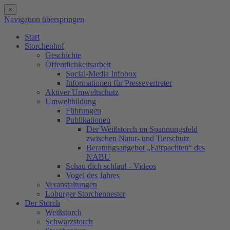
×
Navigation überspringen
Start
Storchenhof
Geschichte
Öffentlichkeitsarbeit
Social-Media Infobox
Informationen für Pressevertreter
Aktiver Umweltschutz
Umweltbildung
Führungen
Publikationen
Der Weißstorch im Spannungsfeld
zwischen Natur- und Tierschutz
Beratungsangebot „Fairpachten“ des
NABU
Schau dich schlau! - Videos
Vogel des Jahres
Veranstaltungen
Loburger Storchennester
Der Storch
Weißstorch
Schwarzstorch