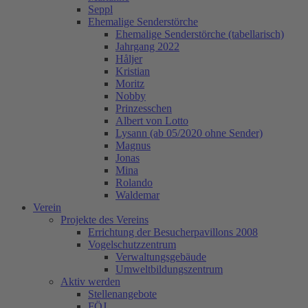
Seppl
Ehemalige Senderstörche
Ehemalige Senderstörche (tabellarisch)
Jahrgang 2022
Håljer
Kristian
Moritz
Nobby
Prinzesschen
Albert von Lotto
Lysann (ab 05/2020 ohne Sender)
Magnus
Jonas
Mina
Rolando
Waldemar
Verein
Projekte des Vereins
Errichtung der Besucherpavillons 2008
Vogelschutzzentrum
Verwaltungsgebäude
Umweltbildungszentrum
Aktiv werden
Stellenangebote
FÖJ