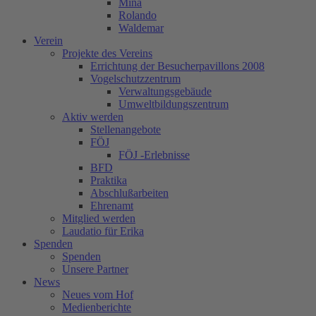
Mina
Rolando
Waldemar
Verein
Projekte des Vereins
Errichtung der Besucherpavillons 2008
Vogelschutzzentrum
Verwaltungsgebäude
Umweltbildungszentrum
Aktiv werden
Stellenangebote
FÖJ
FÖJ -Erlebnisse
BFD
Praktika
Abschlußarbeiten
Ehrenamt
Mitglied werden
Laudatio für Erika
Spenden
Spenden
Unsere Partner
News
Neues vom Hof
Medienberichte