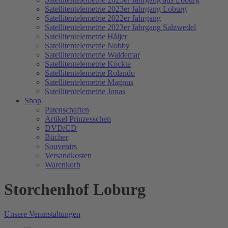
Satellitentelemetrie 2023er Jahrgang Loburg
Satellitentelemetrie 2022er Jahrgang
Satellitentelemetrie 2023er Jahrgang Salzwedel
Satellitentelemetrie Håljer
Satellitentelemetrie Nobby
Satellitentelemetrie Waldemar
Satellitentelemetrie Köckte
Satellitentelemetrie Rolando
Satellitentelemetrie Magnus
Satellitentelemetrie Jonas
Shop
Patenschaften
Artikel Prinzesschen
DVD/CD
Bücher
Souvenirs
Versandkosten
Warenkorb
Storchenhof Loburg
Unsere Veranstaltungen