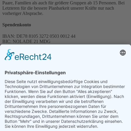
Paare, Familien als auch für größere Gruppen ab 15 Personen. Bei
Letzteren für die bessere Planbarkeit unserer Kräfte nur nach
vorheriger Absprache.
Spendenkonto
IBAN: DE78 8105 3272 0503 0012 44
BIC: NOLADE 21 MDG
Sparkasse MagdeBurg
Spenden können steuerlich abgesetzt werden
Förderung
© 1987 – 2025
Storchenhof Loburg e.V.
Alle Rechte vorbehalten.
Cookie-Einstellungen
Navigation überspringen