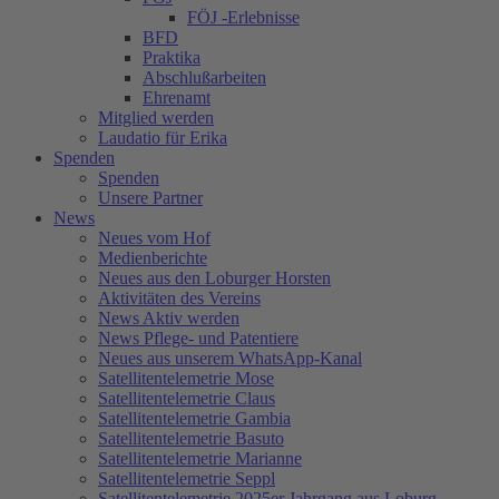
FÖJ -Erlebnisse
BFD
Praktika
Abschlußarbeiten
Ehrenamt
Mitglied werden
Laudatio für Erika
Spenden
Spenden
Unsere Partner
News
Neues vom Hof
Medienberichte
Neues aus den Loburger Horsten
Aktivitäten des Vereins
News Aktiv werden
News Pflege- und Patentiere
Neues aus unserem WhatsApp-Kanal
Satellitentelemetrie Mose
Satellitentelemetrie Claus
Satellitentelemetrie Gambia
Satellitentelemetrie Basuto
Satellitentelemetrie Marianne
Satellitentelemetrie Seppl
Satellitentelemetrie 2025er Jahrgang aus Loburg