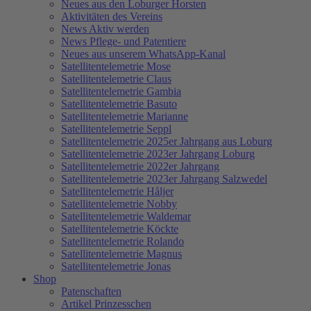
Neues aus den Loburger Horsten
Aktivitäten des Vereins
News Aktiv werden
News Pflege- und Patentiere
Neues aus unserem WhatsApp-Kanal
Satellitentelemetrie Mose
Satellitentelemetrie Claus
Satellitentelemetrie Gambia
Satellitentelemetrie Basuto
Satellitentelemetrie Marianne
Satellitentelemetrie Seppl
Satellitentelemetrie 2025er Jahrgang aus Loburg
Satellitentelemetrie 2023er Jahrgang Loburg
Satellitentelemetrie 2022er Jahrgang
Satellitentelemetrie 2023er Jahrgang Salzwedel
Satellitentelemetrie Håljer
Satellitentelemetrie Nobby
Satellitentelemetrie Waldemar
Satellitentelemetrie Köckte
Satellitentelemetrie Rolando
Satellitentelemetrie Magnus
Satellitentelemetrie Jonas
Shop
Patenschaften
Artikel Prinzesschen