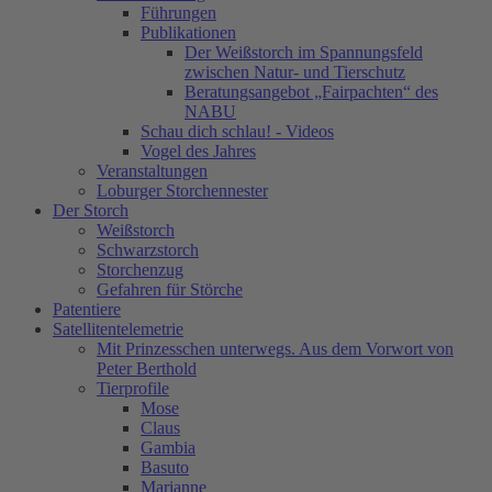
Führungen
Publikationen
Der Weißstorch im Spannungsfeld
zwischen Natur- und Tierschutz
Beratungsangebot „Fairpachten“ des
NABU
Schau dich schlau! - Videos
Vogel des Jahres
Veranstaltungen
Loburger Storchennester
Der Storch
Weißstorch
Schwarzstorch
Storchenzug
Gefahren für Störche
Patentiere
Satellitentelemetrie
Mit Prinzesschen unterwegs. Aus dem Vorwort von
Peter Berthold
Tierprofile
Mose
Claus
Gambia
Basuto
Marianne