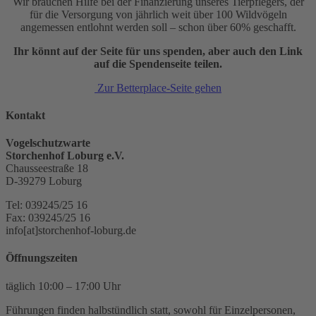
Wir brauchen Hilfe bei der Finanzierung unseres Tierpflegers, der
für die Versorgung von jährlich weit über 100 Wildvögeln
angemessen entlohnt werden soll – schon über 60% geschafft.
Ihr könnt auf der Seite für uns spenden, aber auch den Link
auf die Spendenseite teilen.
Zur Betterplace-Seite gehen
Kontakt
Vogelschutzwarte
Storchenhof Loburg e.V.
Chausseestraße 18
D-39279 Loburg
Tel: 039245/25 16
Fax: 039245/25 16
info[at]storchenhof-loburg.de
Öffnungszeiten
täglich 10:00 – 17:00 Uhr
Führungen finden halbstündlich statt, sowohl für Einzelpersonen,