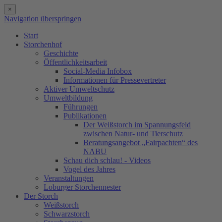
×
Navigation überspringen
Start
Storchenhof
Geschichte
Öffentlichkeitsarbeit
Social-Media Infobox
Informationen für Pressevertreter
Aktiver Umweltschutz
Umweltbildung
Führungen
Publikationen
Der Weißstorch im Spannungsfeld
zwischen Natur- und Tierschutz
Beratungsangebot „Fairpachten“ des
NABU
Schau dich schlau! - Videos
Vogel des Jahres
Veranstaltungen
Loburger Storchennester
Der Storch
Weißstorch
Schwarzstorch