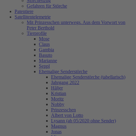
Storchenzug
Gefahren für Störche
Patentiere
Satellitentelemetrie
Mit Prinzesschen unterwegs. Aus dem Vorwort von
Peter Berthold
Tierprofile
Mose
Claus
Gambia
Basuto
Marianne
Seppl
Ehemalige Senderstörche
Ehemalige Senderstörche (tabellarisch)
Jahrgang 2022
Håljer
Kristian
Moritz
Nobby
Prinzesschen
Albert von Lotto
Lysann (ab 05/2020 ohne Sender)
Magnus
Jonas