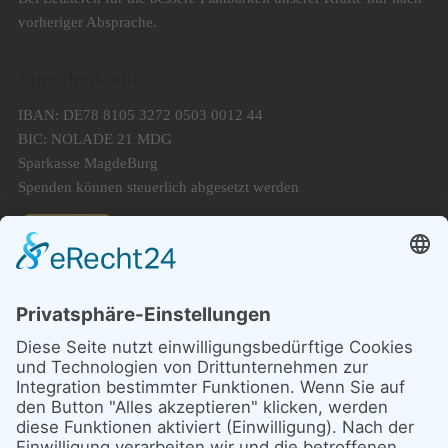
vorheriger Absprache.
Spendenkonto
IBAN: DE78 8105 3272 0503 0012 44
BIC: NOLADE 21 MDG
Sparkasse MagdeBurg
Spenden können steuerlich abgesetzt werden
Förderung
© 1987 – 2025
Storchenhof Loburg e.V.
Alle Rechte vorbehalten.