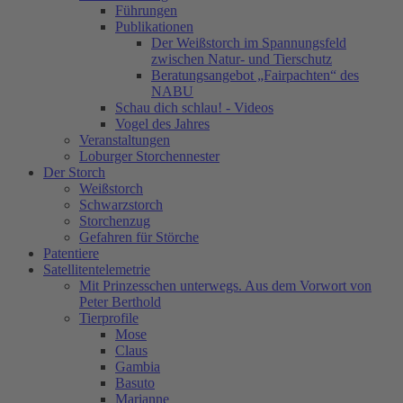
Führungen
Publikationen
Der Weißstorch im Spannungsfeld
zwischen Natur- und Tierschutz
Beratungsangebot „Fairpachten“ des
NABU
Schau dich schlau! - Videos
Vogel des Jahres
Veranstaltungen
Loburger Storchennester
Der Storch
Weißstorch
Schwarzstorch
Storchenzug
Gefahren für Störche
Patentiere
Satellitentelemetrie
Mit Prinzesschen unterwegs. Aus dem Vorwort von
Peter Berthold
Tierprofile
Mose
Claus
Gambia
Basuto
Marianne