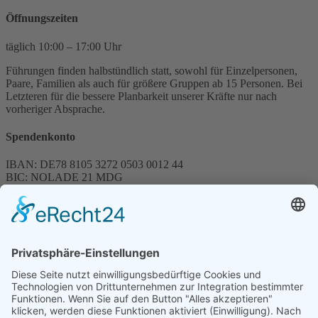
Öffnungszeiten
täglich 10:00 – 17:00 Uhr
Führungen finden halbstündlich statt, sowohl für Einzelpersonen,
Paare, Familien als auch für größere Gruppen ab 15 Personen. Bei
Letzteren für die bessere Planbarkeit unserer Kräfte nur nach
vorheriger Absprache.
Spendenkonto
IBAN: DE78 8105 3272 0503 0012 44
BIC: NOLADE 21 MDG
Sparkasse MagdeBurg
Spenden können steuerlich abgesetzt werden
Förderung
© 1987 – 2025