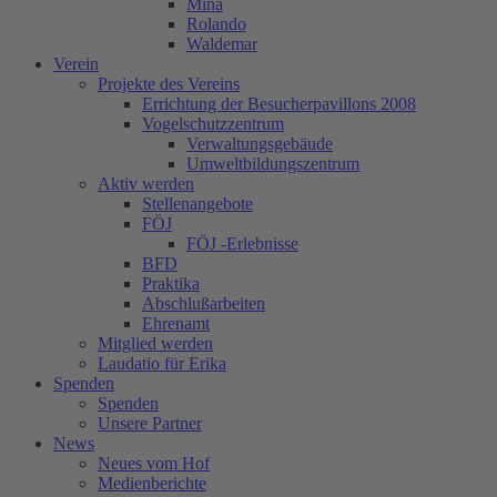
Mina
Rolando
Waldemar
Verein
Projekte des Vereins
Errichtung der Besucherpavillons 2008
Vogelschutzzentrum
Verwaltungsgebäude
Umweltbildungszentrum
Aktiv werden
Stellenangebote
FÖJ
FÖJ -Erlebnisse
BFD
Praktika
Abschlußarbeiten
Ehrenamt
Mitglied werden
Laudatio für Erika
Spenden
Spenden
Unsere Partner
News
Neues vom Hof
Medienberichte