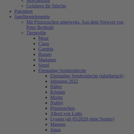
Storchenzug
Gefahren für Störche
Patentiere
Satellitentelemetrie
Mit Prinzesschen unterwegs. Aus dem Vorwort von
Peter Berthold
Tierprofile
Mose
Claus
Gambia
Basuto
Marianne
Seppl
Ehemalige Senderstörche
Ehemalige Senderstörche (tabellarisch)
Jahrgang 2022
Håljer
Kristian
Moritz
Nobby
Prinzesschen
Albert von Lotto
Lysann (ab 05/2020 ohne Sender)
Magnus
Jonas