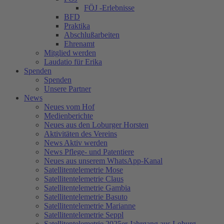
FÖJ -Erlebnisse
BFD
Praktika
Abschlußarbeiten
Ehrenamt
Mitglied werden
Laudatio für Erika
Spenden
Spenden
Unsere Partner
News
Neues vom Hof
Medienberichte
Neues aus den Loburger Horsten
Aktivitäten des Vereins
News Aktiv werden
News Pflege- und Patentiere
Neues aus unserem WhatsApp-Kanal
Satellitentelemetrie Mose
Satellitentelemetrie Claus
Satellitentelemetrie Gambia
Satellitentelemetrie Basuto
Satellitentelemetrie Marianne
Satellitentelemetrie Seppl
Satellitentelemetrie 2025er Jahrgang aus Loburg