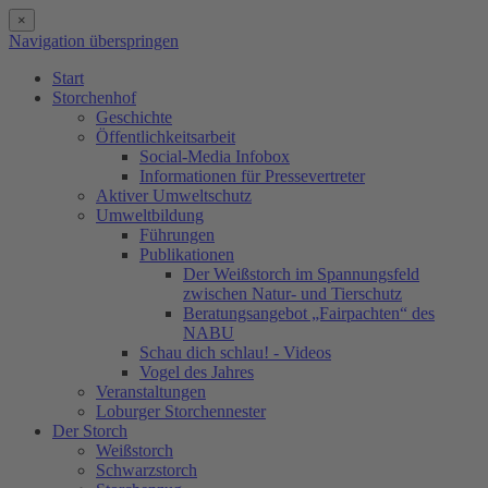
×
Navigation überspringen
Start
Storchenhof
Geschichte
Öffentlichkeitsarbeit
Social-Media Infobox
Informationen für Pressevertreter
Aktiver Umweltschutz
Umweltbildung
Führungen
Publikationen
Der Weißstorch im Spannungsfeld
zwischen Natur- und Tierschutz
Beratungsangebot „Fairpachten“ des
NABU
Schau dich schlau! - Videos
Vogel des Jahres
Veranstaltungen
Loburger Storchennester
Der Storch
Weißstorch
Schwarzstorch