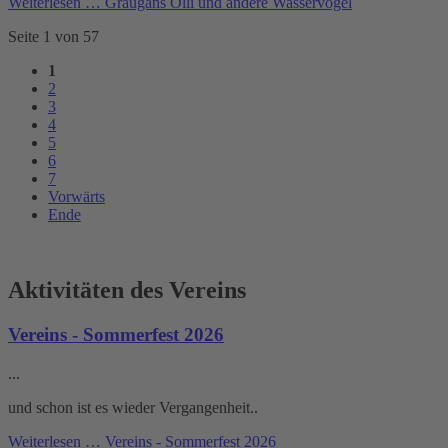
Weiterlesen …
Graugans Olli und andere Wasservögel
Seite 1 von 57
1
2
3
4
5
6
7
Vorwärts
Ende
Aktivitäten des Vereins
Vereins - Sommerfest 2026
...
und schon ist es wieder Vergangenheit..
Weiterlesen …
Vereins - Sommerfest 2026