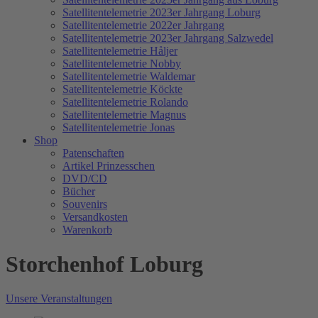
Satellitentelemetrie 2023er Jahrgang Loburg
Satellitentelemetrie 2022er Jahrgang
Satellitentelemetrie 2023er Jahrgang Salzwedel
Satellitentelemetrie Håljer
Satellitentelemetrie Nobby
Satellitentelemetrie Waldemar
Satellitentelemetrie Köckte
Satellitentelemetrie Rolando
Satellitentelemetrie Magnus
Satellitentelemetrie Jonas
Shop
Patenschaften
Artikel Prinzesschen
DVD/CD
Bücher
Souvenirs
Versandkosten
Warenkorb
Storchenhof Loburg
Unsere Veranstaltungen