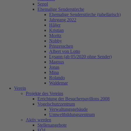
Seppl
Ehemalige Senderstörche
Ehemalige Senderstörche (tabellarisch)
Jahrgang 2022
Håljer
Kristian
Moritz
Nobby
Prinzesschen
Albert von Lotto
Lysann (ab 05/2020 ohne Sender)
Magnus
Jonas
Mina
Rolando
Waldemar
Verein
Projekte des Vereins
Errichtung der Besucherpavillons 2008
Vogelschutzzentrum
Verwaltungsgebäude
Umweltbildungszentrum
Aktiv werden
Stellenangebote
FÖJ