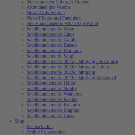
Neues aus den Loburger Horsten
Aktivitäten des Vereins
News Aktiv werden
News Pflege- und Patentiere
Neues aus unserem WhatsApp-Kanal
Satellitentelemetrie Mose
Satellitentelemetrie Claus
Satellitentelemetrie Gambia
Satellitentelemetrie Basuto
Satellitentelemetrie Marianne
Satellitentelemetrie Seppl
Satellitentelemetrie 2025er Jahrgang aus Loburg
Satellitentelemetrie 2023er Jahrgang Loburg
Satellitentelemetrie 2022er Jahrgang
Satellitentelemetrie 2023er Jahrgang Salzwedel
Satellitentelemetrie Håljer
Satellitentelemetrie Nobby
Satellitentelemetrie Waldemar
Satellitentelemetrie Köckte
Satellitentelemetrie Rolando
Satellitentelemetrie Magnus
Satellitentelemetrie Jonas
Shop
Patenschaften
Artikel Prinzesschen