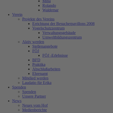
Mina
Rolando
Waldemar
Verein
Projekte des Vereins
Errichtung der Besucherpavillons 2008
Vogelschutzzentrum
Verwaltungsgebäude
Umweltbildungszentrum
Aktiv werden
Stellenangebote
FÖJ
FÖJ -Erlebnisse
BFD
Praktika
Abschlußarbeiten
Ehrenamt
Mitglied werden
Laudatio für Erika
Spenden
Spenden
Unsere Partner
News
Neues vom Hof
Medienberichte