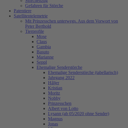
Storchenzug
Gefahren für Störche
Patentiere
Satellitentelemetrie
Mit Prinzesschen unterwegs. Aus dem Vorwort von
Peter Berthold
Tierprofile
Mose
Claus
Gambia
Basuto
Marianne
Seppl
Ehemalige Senderstörche
Ehemalige Senderstörche (tabellarisch)
Jahrgang 2022
Håljer
Kristian
Moritz
Nobby
Prinzesschen
Albert von Lotto
Lysann (ab 05/2020 ohne Sender)
Magnus
Jonas