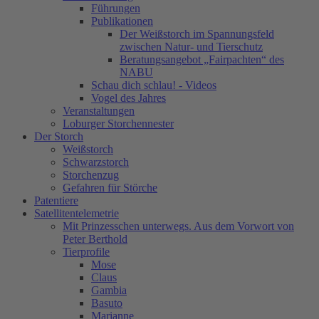
Führungen
Publikationen
Der Weißstorch im Spannungsfeld
zwischen Natur- und Tierschutz
Beratungsangebot „Fairpachten“ des
NABU
Schau dich schlau! - Videos
Vogel des Jahres
Veranstaltungen
Loburger Storchennester
Der Storch
Weißstorch
Schwarzstorch
Storchenzug
Gefahren für Störche
Patentiere
Satellitentelemetrie
Mit Prinzesschen unterwegs. Aus dem Vorwort von
Peter Berthold
Tierprofile
Mose
Claus
Gambia
Basuto
Marianne