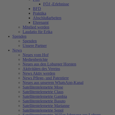
FÖJ -Erlebnisse
BFD
Praktika
Abschlußarbeiten
Ehrenamt
Mitglied werden
Laudatio für Erika
Spenden
Spenden
Unsere Partner
News
Neues vom Hof
Medienberichte
Neues aus den Loburger Horsten
Aktivitäten des Vereins
News Aktiv werden
News Pflege- und Patentiere
Neues aus unserem WhatsApp-Kanal
Satellitentelemetrie Mose
Satellitentelemetrie Claus
Satellitentelemetrie Gambia
Satellitentelemetrie Basuto
Satellitentelemetrie Marianne
Satellitentelemetrie Seppl
Satellitentelemetrie 2025er Jahrgang aus Loburg