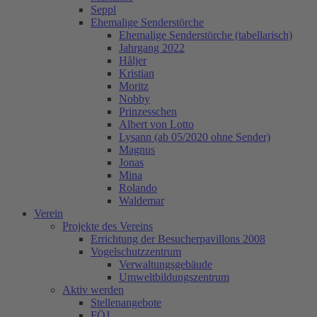
Seppl
Ehemalige Senderstörche
Ehemalige Senderstörche (tabellarisch)
Jahrgang 2022
Håljer
Kristian
Moritz
Nobby
Prinzesschen
Albert von Lotto
Lysann (ab 05/2020 ohne Sender)
Magnus
Jonas
Mina
Rolando
Waldemar
Verein
Projekte des Vereins
Errichtung der Besucherpavillons 2008
Vogelschutzzentrum
Verwaltungsgebäude
Umweltbildungszentrum
Aktiv werden
Stellenangebote
FÖJ