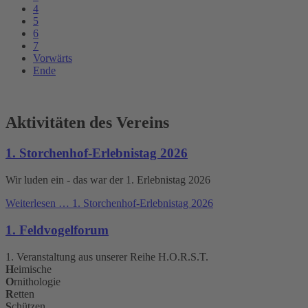
4
5
6
7
Vorwärts
Ende
Aktivitäten des Vereins
1. Storchenhof-Erlebnistag 2026
Wir luden ein - das war der 1. Erlebnistag 2026
Weiterlesen …
1. Storchenhof-Erlebnistag 2026
1. Feldvogelforum
1. Veranstaltung aus unserer Reihe H.O.R.S.T.
H
eimische
O
rnithologie
R
etten
S
chützen