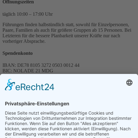
Öffnungszeiten
täglich 10:00 – 17:00 Uhr
Führungen finden halbstündlich statt, sowohl für Einzelpersonen,
Paare, Familien als auch für größere Gruppen ab 15 Personen. Bei
Letzteren für die bessere Planbarkeit unserer Kräfte nur nach
vorheriger Absprache.
Spendenkonto
IBAN: DE78 8105 3272 0503 0012 44
BIC: NOLADE 21 MDG
Sparkasse MagdeBurg
Spenden können steuerlich abgesetzt werden
Förderung
© 1987 – 2025
Storchenhof Loburg e.V.