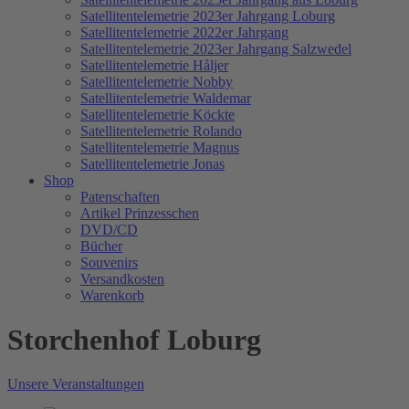
Satellitentelemetrie 2023er Jahrgang Loburg
Satellitentelemetrie 2022er Jahrgang
Satellitentelemetrie 2023er Jahrgang Salzwedel
Satellitentelemetrie Håljer
Satellitentelemetrie Nobby
Satellitentelemetrie Waldemar
Satellitentelemetrie Köckte
Satellitentelemetrie Rolando
Satellitentelemetrie Magnus
Satellitentelemetrie Jonas
Shop
Patenschaften
Artikel Prinzesschen
DVD/CD
Bücher
Souvenirs
Versandkosten
Warenkorb
Storchenhof Loburg
Unsere Veranstaltungen