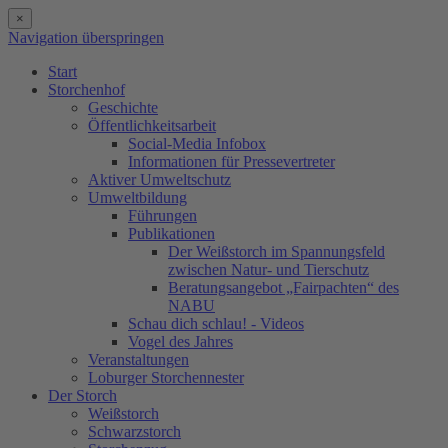
×
Navigation überspringen
Start
Storchenhof
Geschichte
Öffentlichkeitsarbeit
Social-Media Infobox
Informationen für Pressevertreter
Aktiver Umweltschutz
Umweltbildung
Führungen
Publikationen
Der Weißstorch im Spannungsfeld
zwischen Natur- und Tierschutz
Beratungsangebot „Fairpachten“ des
NABU
Schau dich schlau! - Videos
Vogel des Jahres
Veranstaltungen
Loburger Storchennester
Der Storch
Weißstorch
Schwarzstorch