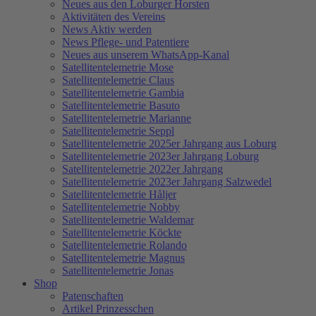
Neues aus den Loburger Horsten
Aktivitäten des Vereins
News Aktiv werden
News Pflege- und Patentiere
Neues aus unserem WhatsApp-Kanal
Satellitentelemetrie Mose
Satellitentelemetrie Claus
Satellitentelemetrie Gambia
Satellitentelemetrie Basuto
Satellitentelemetrie Marianne
Satellitentelemetrie Seppl
Satellitentelemetrie 2025er Jahrgang aus Loburg
Satellitentelemetrie 2023er Jahrgang Loburg
Satellitentelemetrie 2022er Jahrgang
Satellitentelemetrie 2023er Jahrgang Salzwedel
Satellitentelemetrie Håljer
Satellitentelemetrie Nobby
Satellitentelemetrie Waldemar
Satellitentelemetrie Köckte
Satellitentelemetrie Rolando
Satellitentelemetrie Magnus
Satellitentelemetrie Jonas
Shop
Patenschaften
Artikel Prinzesschen