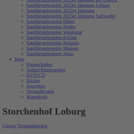
Satellitentelemetrie 2023er Jahrgang Loburg
Satellitentelemetrie 2022er Jahrgang
Satellitentelemetrie 2023er Jahrgang Salzwedel
Satellitentelemetrie Håljer
Satellitentelemetrie Nobby
Satellitentelemetrie Waldemar
Satellitentelemetrie Köckte
Satellitentelemetrie Rolando
Satellitentelemetrie Magnus
Satellitentelemetrie Jonas
Shop
Patenschaften
Artikel Prinzesschen
DVD/CD
Bücher
Souvenirs
Versandkosten
Warenkorb
Storchenhof Loburg
Unsere Veranstaltungen