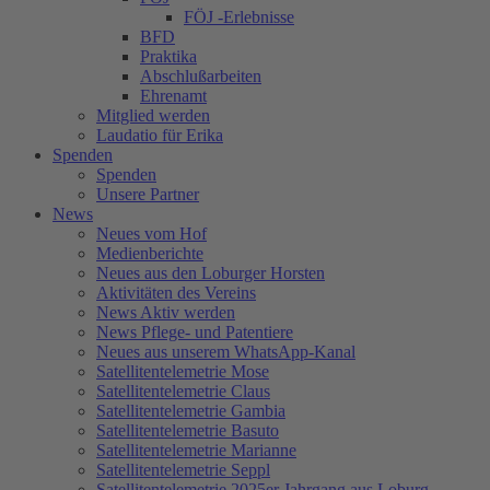
FÖJ -Erlebnisse
BFD
Praktika
Abschlußarbeiten
Ehrenamt
Mitglied werden
Laudatio für Erika
Spenden
Spenden
Unsere Partner
News
Neues vom Hof
Medienberichte
Neues aus den Loburger Horsten
Aktivitäten des Vereins
News Aktiv werden
News Pflege- und Patentiere
Neues aus unserem WhatsApp-Kanal
Satellitentelemetrie Mose
Satellitentelemetrie Claus
Satellitentelemetrie Gambia
Satellitentelemetrie Basuto
Satellitentelemetrie Marianne
Satellitentelemetrie Seppl
Satellitentelemetrie 2025er Jahrgang aus Loburg