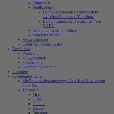
Führungen
Publikationen
Der Weißstorch im Spannungsfeld
zwischen Natur- und Tierschutz
Beratungsangebot „Fairpachten“ des
NABU
Schau dich schlau! - Videos
Vogel des Jahres
Veranstaltungen
Loburger Storchennester
Der Storch
Weißstorch
Schwarzstorch
Storchenzug
Gefahren für Störche
Patentiere
Satellitentelemetrie
Mit Prinzesschen unterwegs. Aus dem Vorwort von
Peter Berthold
Tierprofile
Mose
Claus
Gambia
Basuto
Marianne