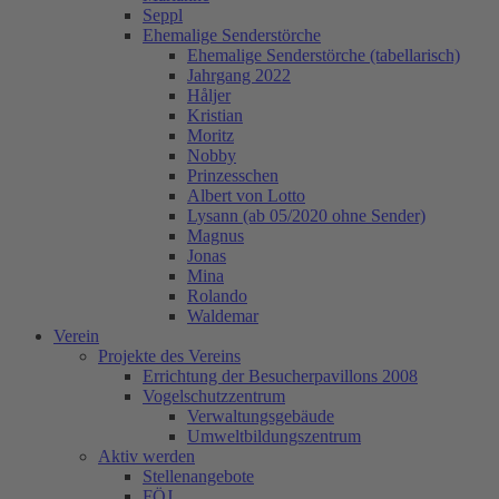
Seppl
Ehemalige Senderstörche
Ehemalige Senderstörche (tabellarisch)
Jahrgang 2022
Håljer
Kristian
Moritz
Nobby
Prinzesschen
Albert von Lotto
Lysann (ab 05/2020 ohne Sender)
Magnus
Jonas
Mina
Rolando
Waldemar
Verein
Projekte des Vereins
Errichtung der Besucherpavillons 2008
Vogelschutzzentrum
Verwaltungsgebäude
Umweltbildungszentrum
Aktiv werden
Stellenangebote
FÖJ