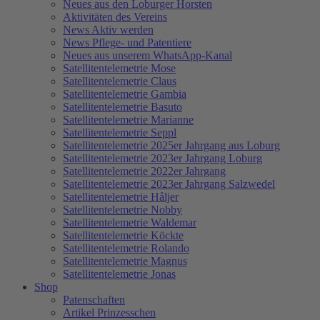
Neues aus den Loburger Horsten
Aktivitäten des Vereins
News Aktiv werden
News Pflege- und Patentiere
Neues aus unserem WhatsApp-Kanal
Satellitentelemetrie Mose
Satellitentelemetrie Claus
Satellitentelemetrie Gambia
Satellitentelemetrie Basuto
Satellitentelemetrie Marianne
Satellitentelemetrie Seppl
Satellitentelemetrie 2025er Jahrgang aus Loburg
Satellitentelemetrie 2023er Jahrgang Loburg
Satellitentelemetrie 2022er Jahrgang
Satellitentelemetrie 2023er Jahrgang Salzwedel
Satellitentelemetrie Håljer
Satellitentelemetrie Nobby
Satellitentelemetrie Waldemar
Satellitentelemetrie Köckte
Satellitentelemetrie Rolando
Satellitentelemetrie Magnus
Satellitentelemetrie Jonas
Shop
Patenschaften
Artikel Prinzesschen