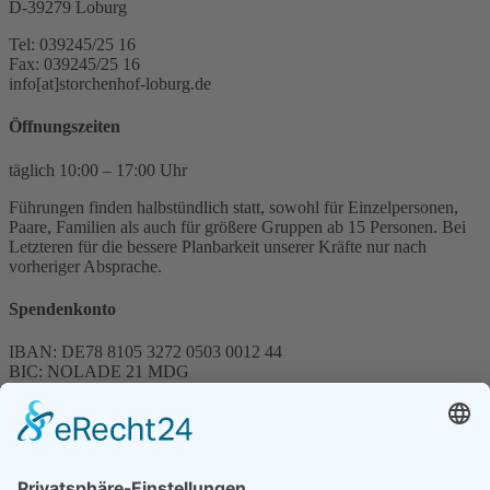
D-39279 Loburg
Tel: 039245/25 16
Fax: 039245/25 16
info[at]storchenhof-loburg.de
Öffnungszeiten
täglich 10:00 – 17:00 Uhr
Führungen finden halbstündlich statt, sowohl für Einzelpersonen,
Paare, Familien als auch für größere Gruppen ab 15 Personen. Bei
Letzteren für die bessere Planbarkeit unserer Kräfte nur nach
vorheriger Absprache.
Spendenkonto
IBAN: DE78 8105 3272 0503 0012 44
BIC: NOLADE 21 MDG
Sparkasse MagdeBurg
Spenden können steuerlich abgesetzt werden