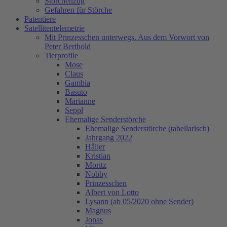
Storchenzug
Gefahren für Störche
Patentiere
Satellitentelemetrie
Mit Prinzesschen unterwegs. Aus dem Vorwort von
Peter Berthold
Tierprofile
Mose
Claus
Gambia
Basuto
Marianne
Seppl
Ehemalige Senderstörche
Ehemalige Senderstörche (tabellarisch)
Jahrgang 2022
Håljer
Kristian
Moritz
Nobby
Prinzesschen
Albert von Lotto
Lysann (ab 05/2020 ohne Sender)
Magnus
Jonas