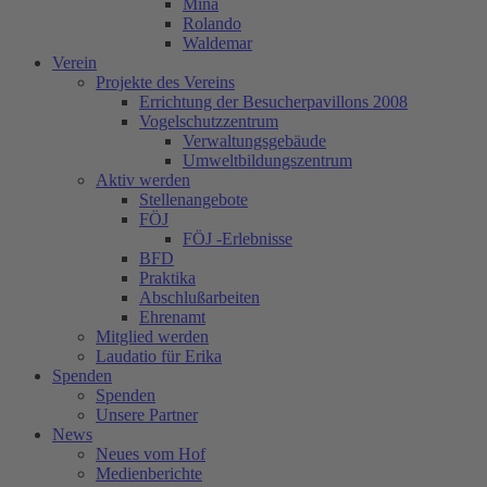
Mina
Rolando
Waldemar
Verein
Projekte des Vereins
Errichtung der Besucherpavillons 2008
Vogelschutzzentrum
Verwaltungsgebäude
Umweltbildungszentrum
Aktiv werden
Stellenangebote
FÖJ
FÖJ -Erlebnisse
BFD
Praktika
Abschlußarbeiten
Ehrenamt
Mitglied werden
Laudatio für Erika
Spenden
Spenden
Unsere Partner
News
Neues vom Hof
Medienberichte