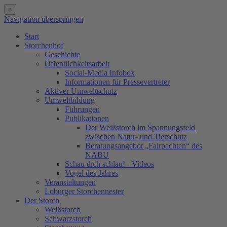
×
Navigation überspringen
Start
Storchenhof
Geschichte
Öffentlichkeitsarbeit
Social-Media Infobox
Informationen für Pressevertreter
Aktiver Umweltschutz
Umweltbildung
Führungen
Publikationen
Der Weißstorch im Spannungsfeld
zwischen Natur- und Tierschutz
Beratungsangebot „Fairpachten“ des
NABU
Schau dich schlau! - Videos
Vogel des Jahres
Veranstaltungen
Loburger Storchennester
Der Storch
Weißstorch
Schwarzstorch