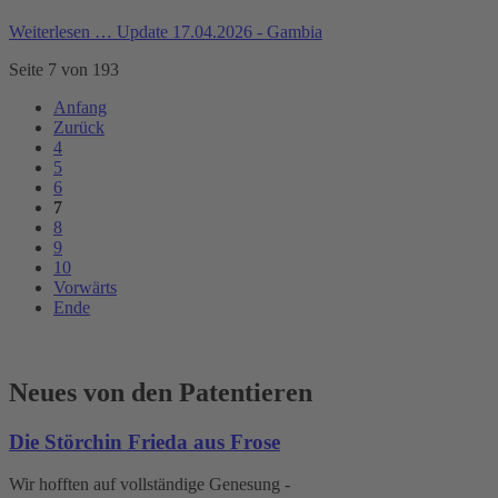
Weiterlesen …
Update 17.04.2026 - Gambia
Seite 7 von 193
Anfang
Zurück
4
5
6
7
8
9
10
Vorwärts
Ende
Neues von den Patentieren
Die Störchin Frieda aus Frose
Wir hofften auf vollständige Genesung -