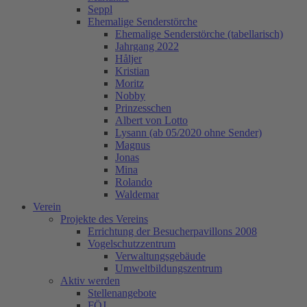
Seppl
Ehemalige Senderstörche
Ehemalige Senderstörche (tabellarisch)
Jahrgang 2022
Håljer
Kristian
Moritz
Nobby
Prinzesschen
Albert von Lotto
Lysann (ab 05/2020 ohne Sender)
Magnus
Jonas
Mina
Rolando
Waldemar
Verein
Projekte des Vereins
Errichtung der Besucherpavillons 2008
Vogelschutzzentrum
Verwaltungsgebäude
Umweltbildungszentrum
Aktiv werden
Stellenangebote
FÖJ