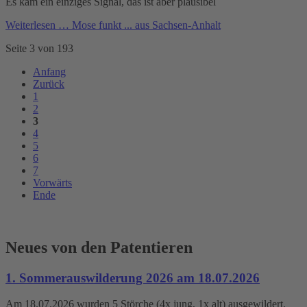
Es kam ein einziges Signal, das ist aber plausibel
Weiterlesen …
Mose funkt ... aus Sachsen-Anhalt
Seite 3 von 193
Anfang
Zurück
1
2
3
4
5
6
7
Vorwärts
Ende
Neues von den Patentieren
1. Sommerauswilderung 2026 am 18.07.2026
Am 18.07.2026 wurden 5 Störche (4x jung, 1x alt) ausgewildert.