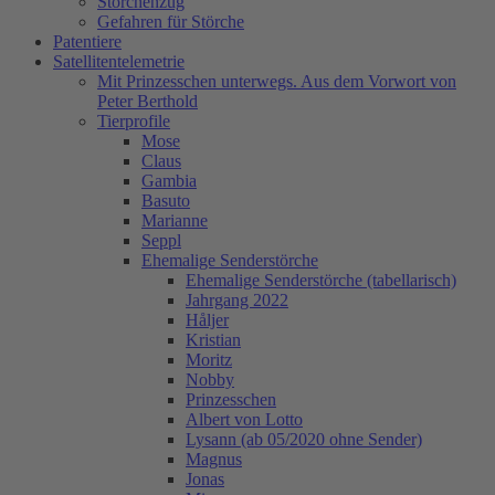
Storchenzug
Gefahren für Störche
Patentiere
Satellitentelemetrie
Mit Prinzesschen unterwegs. Aus dem Vorwort von
Peter Berthold
Tierprofile
Mose
Claus
Gambia
Basuto
Marianne
Seppl
Ehemalige Senderstörche
Ehemalige Senderstörche (tabellarisch)
Jahrgang 2022
Håljer
Kristian
Moritz
Nobby
Prinzesschen
Albert von Lotto
Lysann (ab 05/2020 ohne Sender)
Magnus
Jonas