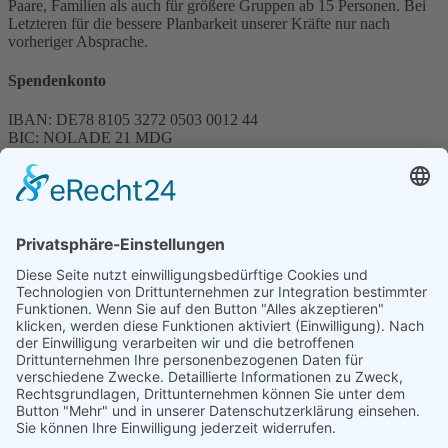
Paare, Familien als auch für größere Gruppen ab 15 Personen. Bei
Letzteren für die bessere Planbarkeit unserer Kräfte nur nach
vorheriger Absprache.
Spendenkonto
IBAN: DE78 8105 3272 0503 0012 44
BIC: NOLADE 21 MDG
Sparkasse MagdeBurg
Spenden können steuerlich abgesetzt werden
Förderung
© 1987 – 2025
Storchenhof Loburg e.V.
Alle Rechte vorbehalten.
Cookie-Einstellungen
Navigation überspringen