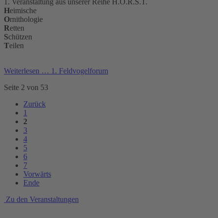
1. Veranstaltung aus unserer Reihe H.O.R.S.T.
H
eimische
O
rnithologie
R
etten
S
chützen
T
eilen
Weiterlesen …
1. Feldvogelforum
Seite 2 von 53
Zurück
1
2
3
4
5
6
7
Vorwärts
Ende
Zu den Veranstaltungen