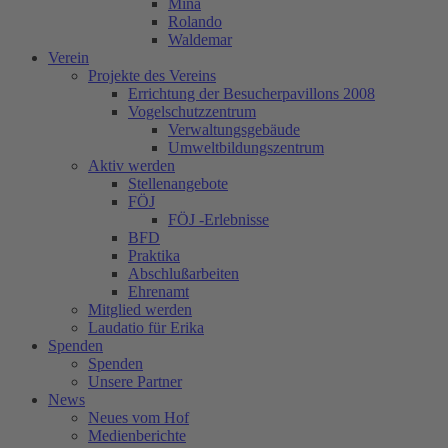
Mina
Rolando
Waldemar
Verein
Projekte des Vereins
Errichtung der Besucherpavillons 2008
Vogelschutzzentrum
Verwaltungsgebäude
Umweltbildungszentrum
Aktiv werden
Stellenangebote
FÖJ
FÖJ -Erlebnisse
BFD
Praktika
Abschlußarbeiten
Ehrenamt
Mitglied werden
Laudatio für Erika
Spenden
Spenden
Unsere Partner
News
Neues vom Hof
Medienberichte