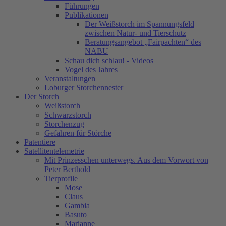
Führungen
Publikationen
Der Weißstorch im Spannungsfeld
zwischen Natur- und Tierschutz
Beratungsangebot „Fairpachten“ des
NABU
Schau dich schlau! - Videos
Vogel des Jahres
Veranstaltungen
Loburger Storchennester
Der Storch
Weißstorch
Schwarzstorch
Storchenzug
Gefahren für Störche
Patentiere
Satellitentelemetrie
Mit Prinzesschen unterwegs. Aus dem Vorwort von
Peter Berthold
Tierprofile
Mose
Claus
Gambia
Basuto
Marianne