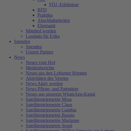
FÖJ -Erlebnisse
BFD
Praktika
Abschlußarbeiten
Ehrenamt
Mitglied werden
Laudatio für Erika
Spenden
Spenden
Unsere Partner
News
Neues vom Hof
Medienberichte
Neues aus den Loburger Horsten
Aktivitäten des Vereins
News Aktiv werden
News Pflege- und Patentiere
Neues aus unserem WhatsApp-Kanal
Satellitentelemetrie Mose
Satellitentelemetrie Claus
Satellitentelemetrie Gambia
Satellitentelemetrie Basuto
Satellitentelemetrie Marianne
Satellitentelemetrie Seppl
Satellitentelemetrie 2025er Jahrgang aus Loburg