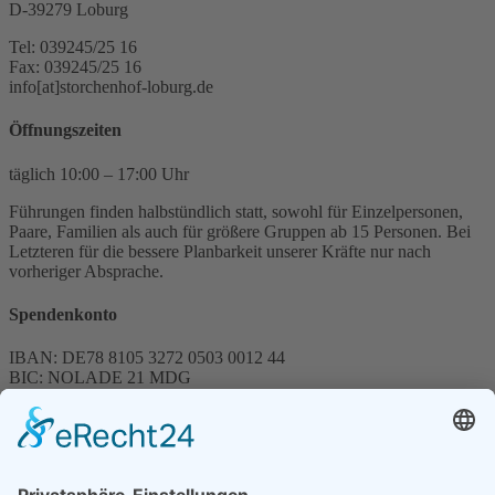
D-39279 Loburg
Tel: 039245/25 16
Fax: 039245/25 16
info[at]storchenhof-loburg.de
Öffnungszeiten
täglich 10:00 – 17:00 Uhr
Führungen finden halbstündlich statt, sowohl für Einzelpersonen,
Paare, Familien als auch für größere Gruppen ab 15 Personen. Bei
Letzteren für die bessere Planbarkeit unserer Kräfte nur nach
vorheriger Absprache.
Spendenkonto
IBAN: DE78 8105 3272 0503 0012 44
BIC: NOLADE 21 MDG
Sparkasse MagdeBurg
Spenden können steuerlich abgesetzt werden