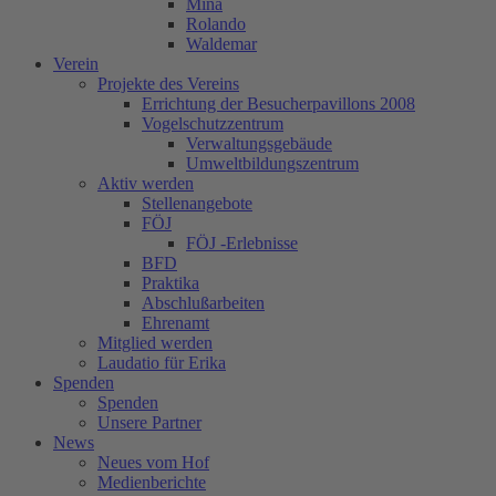
Mina
Rolando
Waldemar
Verein
Projekte des Vereins
Errichtung der Besucherpavillons 2008
Vogelschutzzentrum
Verwaltungsgebäude
Umweltbildungszentrum
Aktiv werden
Stellenangebote
FÖJ
FÖJ -Erlebnisse
BFD
Praktika
Abschlußarbeiten
Ehrenamt
Mitglied werden
Laudatio für Erika
Spenden
Spenden
Unsere Partner
News
Neues vom Hof
Medienberichte