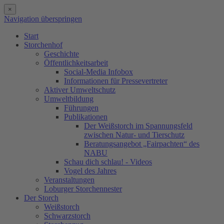
×
Navigation überspringen
Start
Storchenhof
Geschichte
Öffentlichkeitsarbeit
Social-Media Infobox
Informationen für Pressevertreter
Aktiver Umweltschutz
Umweltbildung
Führungen
Publikationen
Der Weißstorch im Spannungsfeld
zwischen Natur- und Tierschutz
Beratungsangebot „Fairpachten“ des
NABU
Schau dich schlau! - Videos
Vogel des Jahres
Veranstaltungen
Loburger Storchennester
Der Storch
Weißstorch
Schwarzstorch