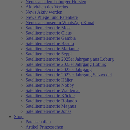
Neues aus den Loburger Horsten
Aktivitäten des Vereins
News Aktiv werden
News Pflege- und Patentiere
Neues aus unserem WhatsApp-Kanal
Satellitentelemetrie Mose
Satellitentelemetrie Claus
Satellitentelemetrie Gambia
Satellitentelemetrie Basuto
Satellitentelemetrie Marianne
Satellitentelemetrie Seppl
Satellitentelemetrie 2025er Jahrgang aus Loburg
Satellitentelemetrie 2023er Jahrgang Loburg
Satellitentelemetrie 2022er Jahrgang
Satellitentelemetrie 2023er Jahrgang Salzwedel
Satellitentelemetrie Håljer
Satellitentelemetrie Nobby
Satellitentelemetrie Waldemar
Satellitentelemetrie Köckte
Satellitentelemetrie Rolando
Satellitentelemetrie Magnus
Satellitentelemetrie Jonas
Shop
Patenschaften
Artikel Prinzesschen