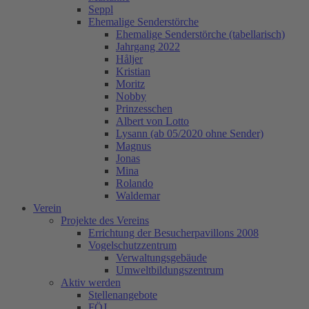
Seppl
Ehemalige Senderstörche
Ehemalige Senderstörche (tabellarisch)
Jahrgang 2022
Håljer
Kristian
Moritz
Nobby
Prinzesschen
Albert von Lotto
Lysann (ab 05/2020 ohne Sender)
Magnus
Jonas
Mina
Rolando
Waldemar
Verein
Projekte des Vereins
Errichtung der Besucherpavillons 2008
Vogelschutzzentrum
Verwaltungsgebäude
Umweltbildungszentrum
Aktiv werden
Stellenangebote
FÖJ