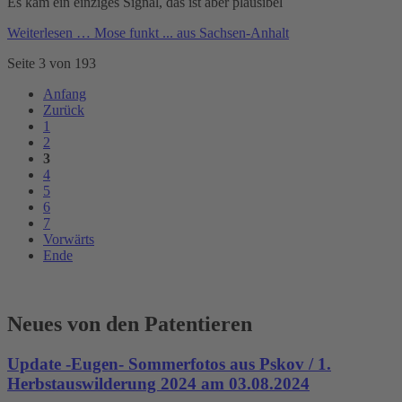
Es kam ein einziges Signal, das ist aber plausibel
Weiterlesen …
Mose funkt ... aus Sachsen-Anhalt
Seite 3 von 193
Anfang
Zurück
1
2
3
4
5
6
7
Vorwärts
Ende
Neues von den Patentieren
Update -Eugen- Sommerfotos aus Pskov / 1.
Herbstauswilderung 2024 am 03.08.2024