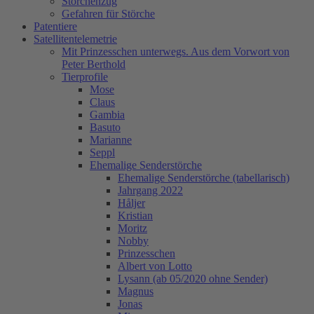
Storchenzug
Gefahren für Störche
Patentiere
Satellitentelemetrie
Mit Prinzesschen unterwegs. Aus dem Vorwort von
Peter Berthold
Tierprofile
Mose
Claus
Gambia
Basuto
Marianne
Seppl
Ehemalige Senderstörche
Ehemalige Senderstörche (tabellarisch)
Jahrgang 2022
Håljer
Kristian
Moritz
Nobby
Prinzesschen
Albert von Lotto
Lysann (ab 05/2020 ohne Sender)
Magnus
Jonas