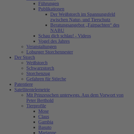
Führungen
Publikationen
Der Weißstorch im Spannungsfeld
zwischen Natur- und Tierschutz
Beratungsangebot „Fairpachten“ des
NABU
Schau dich schlau! - Videos
Vogel des Jahres
Veranstaltungen
Loburger Storchennester
Der Storch
Weißstorch
Schwarzstorch
Storchenzug
Gefahren für Störche
Patentiere
Satellitentelemetrie
Mit Prinzesschen unterwegs. Aus dem Vorwort von
Peter Berthold
Tierprofile
Mose
Claus
Gambia
Basuto
Marianne