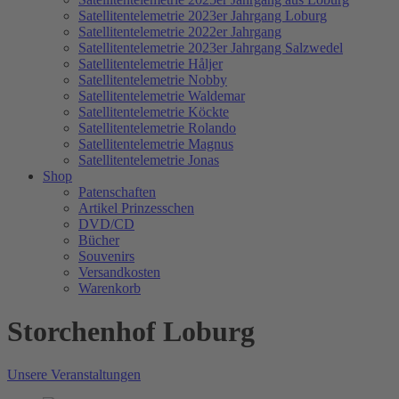
Satellitentelemetrie 2023er Jahrgang Loburg
Satellitentelemetrie 2022er Jahrgang
Satellitentelemetrie 2023er Jahrgang Salzwedel
Satellitentelemetrie Håljer
Satellitentelemetrie Nobby
Satellitentelemetrie Waldemar
Satellitentelemetrie Köckte
Satellitentelemetrie Rolando
Satellitentelemetrie Magnus
Satellitentelemetrie Jonas
Shop
Patenschaften
Artikel Prinzesschen
DVD/CD
Bücher
Souvenirs
Versandkosten
Warenkorb
Storchenhof Loburg
Unsere Veranstaltungen