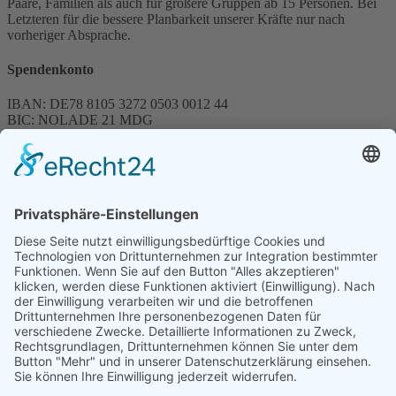
Paare, Familien als auch für größere Gruppen ab 15 Personen. Bei
Letzteren für die bessere Planbarkeit unserer Kräfte nur nach
vorheriger Absprache.
Spendenkonto
IBAN: DE78 8105 3272 0503 0012 44
BIC: NOLADE 21 MDG
Sparkasse MagdeBurg
Spenden können steuerlich abgesetzt werden
Förderung
© 1987 – 2025
Storchenhof Loburg e.V.
Alle Rechte vorbehalten.
Cookie-Einstellungen
Navigation überspringen