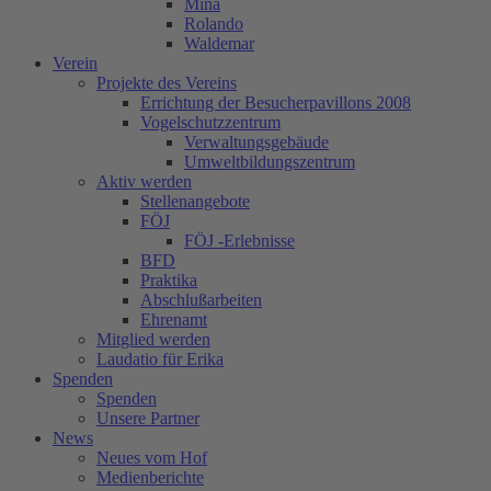
Mina
Rolando
Waldemar
Verein
Projekte des Vereins
Errichtung der Besucherpavillons 2008
Vogelschutzzentrum
Verwaltungsgebäude
Umweltbildungszentrum
Aktiv werden
Stellenangebote
FÖJ
FÖJ -Erlebnisse
BFD
Praktika
Abschlußarbeiten
Ehrenamt
Mitglied werden
Laudatio für Erika
Spenden
Spenden
Unsere Partner
News
Neues vom Hof
Medienberichte