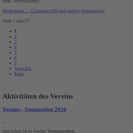
(inkl. Schwänchen)
Weiterlesen …
Graugans Olli und andere Wasservögel
Seite 1 von 57
1
2
3
4
5
6
7
Vorwärts
Ende
Aktivitäten des Vereins
Vereins - Sommerfest 2026
...
und schon ist es wieder Vergangenheit..