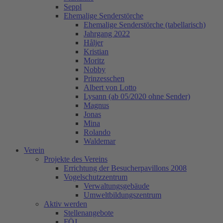
Seppl
Ehemalige Senderstörche
Ehemalige Senderstörche (tabellarisch)
Jahrgang 2022
Håljer
Kristian
Moritz
Nobby
Prinzesschen
Albert von Lotto
Lysann (ab 05/2020 ohne Sender)
Magnus
Jonas
Mina
Rolando
Waldemar
Verein
Projekte des Vereins
Errichtung der Besucherpavillons 2008
Vogelschutzzentrum
Verwaltungsgebäude
Umweltbildungszentrum
Aktiv werden
Stellenangebote
FÖJ