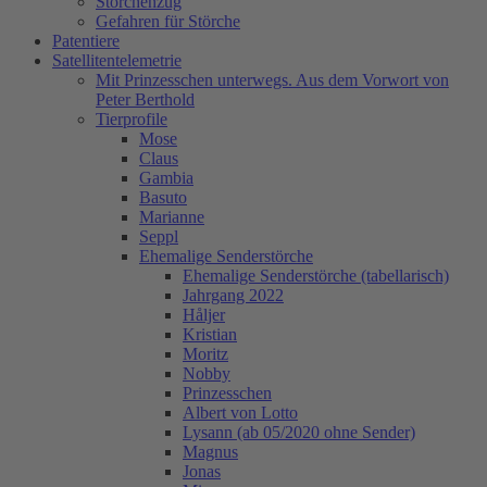
Storchenzug
Gefahren für Störche
Patentiere
Satellitentelemetrie
Mit Prinzesschen unterwegs. Aus dem Vorwort von
Peter Berthold
Tierprofile
Mose
Claus
Gambia
Basuto
Marianne
Seppl
Ehemalige Senderstörche
Ehemalige Senderstörche (tabellarisch)
Jahrgang 2022
Håljer
Kristian
Moritz
Nobby
Prinzesschen
Albert von Lotto
Lysann (ab 05/2020 ohne Sender)
Magnus
Jonas