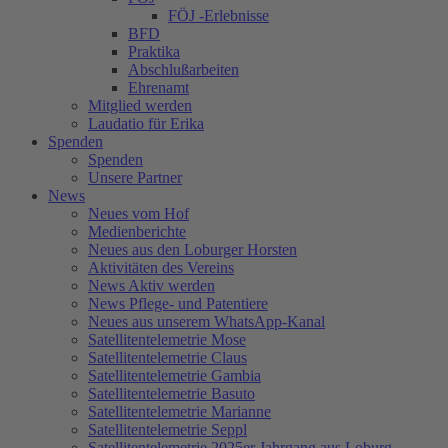
FÖJ -Erlebnisse
BFD
Praktika
Abschlußarbeiten
Ehrenamt
Mitglied werden
Laudatio für Erika
Spenden
Spenden
Unsere Partner
News
Neues vom Hof
Medienberichte
Neues aus den Loburger Horsten
Aktivitäten des Vereins
News Aktiv werden
News Pflege- und Patentiere
Neues aus unserem WhatsApp-Kanal
Satellitentelemetrie Mose
Satellitentelemetrie Claus
Satellitentelemetrie Gambia
Satellitentelemetrie Basuto
Satellitentelemetrie Marianne
Satellitentelemetrie Seppl
Satellitentelemetrie 2025er Jahrgang aus Loburg