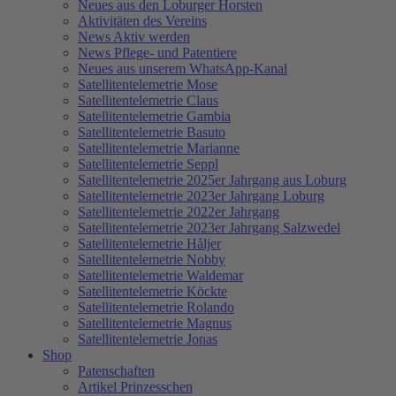
Neues aus den Loburger Horsten
Aktivitäten des Vereins
News Aktiv werden
News Pflege- und Patentiere
Neues aus unserem WhatsApp-Kanal
Satellitentelemetrie Mose
Satellitentelemetrie Claus
Satellitentelemetrie Gambia
Satellitentelemetrie Basuto
Satellitentelemetrie Marianne
Satellitentelemetrie Seppl
Satellitentelemetrie 2025er Jahrgang aus Loburg
Satellitentelemetrie 2023er Jahrgang Loburg
Satellitentelemetrie 2022er Jahrgang
Satellitentelemetrie 2023er Jahrgang Salzwedel
Satellitentelemetrie Håljer
Satellitentelemetrie Nobby
Satellitentelemetrie Waldemar
Satellitentelemetrie Köckte
Satellitentelemetrie Rolando
Satellitentelemetrie Magnus
Satellitentelemetrie Jonas
Shop
Patenschaften
Artikel Prinzesschen