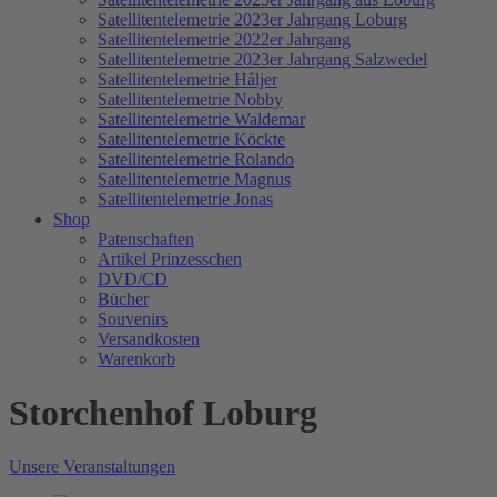
Satellitentelemetrie 2023er Jahrgang Loburg
Satellitentelemetrie 2022er Jahrgang
Satellitentelemetrie 2023er Jahrgang Salzwedel
Satellitentelemetrie Håljer
Satellitentelemetrie Nobby
Satellitentelemetrie Waldemar
Satellitentelemetrie Köckte
Satellitentelemetrie Rolando
Satellitentelemetrie Magnus
Satellitentelemetrie Jonas
Shop
Patenschaften
Artikel Prinzesschen
DVD/CD
Bücher
Souvenirs
Versandkosten
Warenkorb
Storchenhof Loburg
Unsere Veranstaltungen