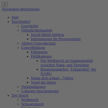
×
Navigation überspringen
Start
Storchenhof
Geschichte
Öffentlichkeitsarbeit
Social-Media Infobox
Informationen für Pressevertreter
Aktiver Umweltschutz
Umweltbildung
Führungen
Publikationen
Der Weißstorch im Spannungsfeld
zwischen Natur- und Tierschutz
Beratungsangebot „Fairpachten“ des
NABU
Schau dich schlau! - Videos
Vogel des Jahres
Veranstaltungen
Loburger Storchennester
Der Storch
Weißstorch
Schwarzstorch