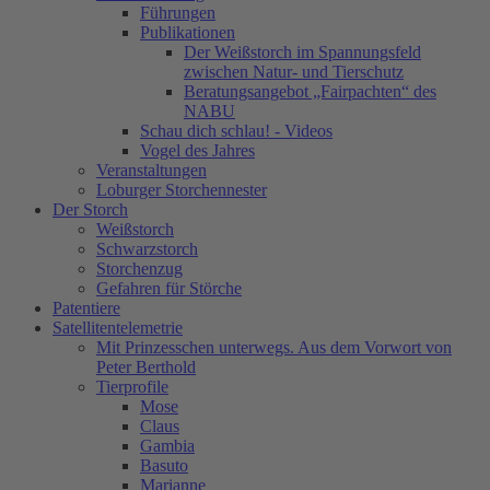
Führungen
Publikationen
Der Weißstorch im Spannungsfeld
zwischen Natur- und Tierschutz
Beratungsangebot „Fairpachten“ des
NABU
Schau dich schlau! - Videos
Vogel des Jahres
Veranstaltungen
Loburger Storchennester
Der Storch
Weißstorch
Schwarzstorch
Storchenzug
Gefahren für Störche
Patentiere
Satellitentelemetrie
Mit Prinzesschen unterwegs. Aus dem Vorwort von
Peter Berthold
Tierprofile
Mose
Claus
Gambia
Basuto
Marianne