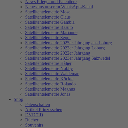
News Pflege- und Patentiere
Neues aus unserem WhatsApp-Kanal
Satellitentelemetrie Mose
Satellitentelemetrie Claus
Satellitentelemetrie Gambia
Satellitentelemetrie Basuto
Satellitentelemetrie Marianne
Satellitentelemetrie Seppl
Satellitentelemetrie 2025er Jahrgang aus Loburg
Satellitentelemetrie 2023er Jahrgang Loburg
Satellitentelemetrie 2022er Jahrgang
Satellitentelemetrie 2023er Jahrgang Salzwedel
Satellitentelemetrie Håljer
Satellitentelemetrie Nobby
Satellitentelemetrie Waldemar
Satellitentelemetrie Köckte
Satellitentelemetrie Rolando
Satellitentelemetrie Magnus
Satellitentelemetrie Jonas
Shop
Patenschaften
Artikel Prinzesschen
DVD/CD
Bücher
Souvenirs