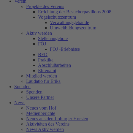
Verein
Projekte des Vereins
Errichtung der Besucherpavillons 2008
Vogelschutzzentrum
Verwaltungsgebäude
Umweltbildungszentrum
Aktiv werden
Stellenangebote
FÖJ
FÖJ -Erlebnisse
BFD
Praktika
Abschlußarbeiten
Ehrenamt
Mitglied werden
Laudatio für Erika
Spenden
Spenden
Unsere Partner
News
Neues vom Hof
Medienberichte
Neues aus den Loburger Horsten
Aktivitäten des Vereins
News Aktiv werden