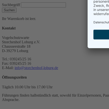
Suchbegriff
Suchen
Ihr Warenkorb ist leer.
Kontakt
Vogelschutzwarte
Storchenhof Loburg e.V.
Chausseestraße 18
D-39279 Loburg
Tel.: 039245/25 16
Fax: 039245/25 16
E-Mail:
info@storchenhof-loburg.de
Öffnungszeiten
Täglich 10.00 Uhr bis 17.00 Uhr
Führungen finden halbstündlich statt, sowohl für Einzelpersonen, Paar
Absprache.