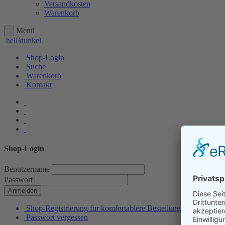
Versandkosten
Warenkorb
Menü
hell/dunkel
Shop-Login
Suche
Warenkorb
Kontakt
Shop-Login
Benutzername
Passwort
Anmelden
Shop-Registrierung für komfortablere Bestellungen
Passwort vergessen