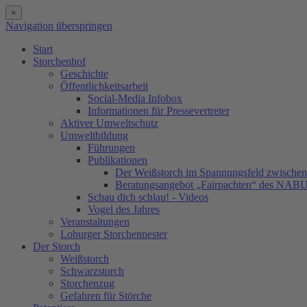
×
Navigation überspringen
Start
Storchenhof
Geschichte
Öffentlichkeitsarbeit
Social-Media Infobox
Informationen für Pressevertreter
Aktiver Umweltschutz
Umweltbildung
Führungen
Publikationen
Der Weißstorch im Spannungsfeld zwischen 
Beratungsangebot „Fairpachten“ des NAB
Schau dich schlau! - Videos
Vogel des Jahres
Veranstaltungen
Loburger Storchennester
Der Storch
Weißstorch
Schwarzstorch
Storchenzug
Gefahren für Störche