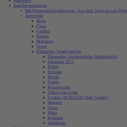
Patentiere
Satellitentelemetrie
Mit Prinzesschen unterwegs. Aus dem Vorwort von Peter
Tierprofile
Mose
Claus
Gambia
Basuto
Marianne
Seppl
Ehemalige Senderstörche
Ehemalige Senderstörche (tabellarisch)
Jahrgang 2022
Håljer
Kristian
Moritz
Nobby
Prinzesschen
Albert von Lotto
Lysann (ab 05/2020 ohne Sender)
Magnus
Jonas
Mina
Rolando
Waldemar