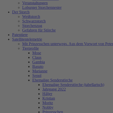
Veranstaltungen
Loburger Storchennester
Der Storch
Weißstorch
Schwarzstorch
Storchenzug
Gefahren für Störche
Patentiere
Satellitentelemetrie
Mit Prinzesschen unterwegs. Aus dem Vorwort von Peter
Tierprofile
Mose
Claus
Gambia
Basuto
Marianne
Seppl
Ehemalige Senderstörche
Ehemalige Senderstörche (tabellarisch)
Jahrgang 2022
Håljer
Kristian
Moritz
Nobby
Prinzesschen