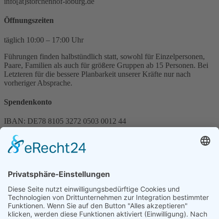
info[at]storchenhof-loburg.de
Öffnungszeiten
täglich 10:00 – 17:00 Uhr
Führungen finden halbstündlich statt, sowohl für Einzelpersonen,
Paare, Familien als auch für größere Gruppen ab 15 Personen. Bei
Letzteren für die bessere Planbarkeit unserer Kräfte nur nach
vorheriger Absprache.
Spendenkonto
IBAN: DE78 8105 3272 0503 0012 44
BIC: NOLADE 21 MDG
Sparkasse MagdeBurg
Spenden können steuerlich abgesetzt werden
Förderung