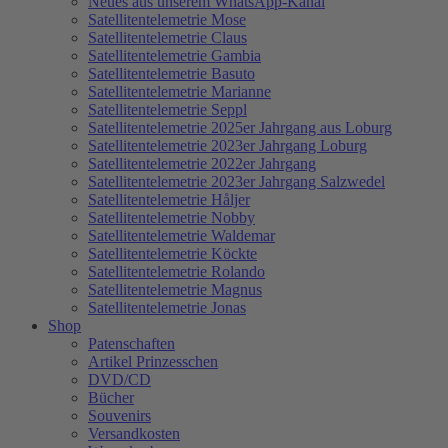
Neues aus unserem WhatsApp-Kanal
Satellitentelemetrie Mose
Satellitentelemetrie Claus
Satellitentelemetrie Gambia
Satellitentelemetrie Basuto
Satellitentelemetrie Marianne
Satellitentelemetrie Seppl
Satellitentelemetrie 2025er Jahrgang aus Loburg
Satellitentelemetrie 2023er Jahrgang Loburg
Satellitentelemetrie 2022er Jahrgang
Satellitentelemetrie 2023er Jahrgang Salzwedel
Satellitentelemetrie Håljer
Satellitentelemetrie Nobby
Satellitentelemetrie Waldemar
Satellitentelemetrie Köckte
Satellitentelemetrie Rolando
Satellitentelemetrie Magnus
Satellitentelemetrie Jonas
Shop
Patenschaften
Artikel Prinzesschen
DVD/CD
Bücher
Souvenirs
Versandkosten