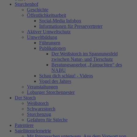
Storchenhof
Geschichte
Öffentlichkeitsarbeit
Social-Media Infobox
Informationen für Pressevertreter
Aktiver Umweltschutz
Umweltbildung
Führungen
Publikationen
Der Weißstorch im Spannungsfeld
zwischen Natur- und Tierschutz
Beratungsangebot „Fairpachten“ des
NABU
Schau dich schlau! - Videos
Vogel des Jahres
Veranstaltungen
Loburger Storchennester
Der Storch
Weißstorch
Schwarzstorch
Storchenzug
Gefahren für Störche
Patentiere
Satellitentelemetrie
Mit Prinzesschen unterwegs. Aus dem Vorwort von