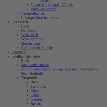
NABU
Schau dich schlau! - Videos
Vogel des Jahres
Veranstaltungen
Loburger Storchennester
Der Storch
Back
Der Storch
Weißstorch
Schwarzstorch
Storchenzug
Gefahren für Störche
Patentiere
Satellitentelemetrie
Back
Satellitentelemetrie
Mit Prinzesschen unterwegs. Aus dem Vorwort von
Peter Berthold
Tierprofile
Back
Tierprofile
Mose
Claus
Gambia
Basuto