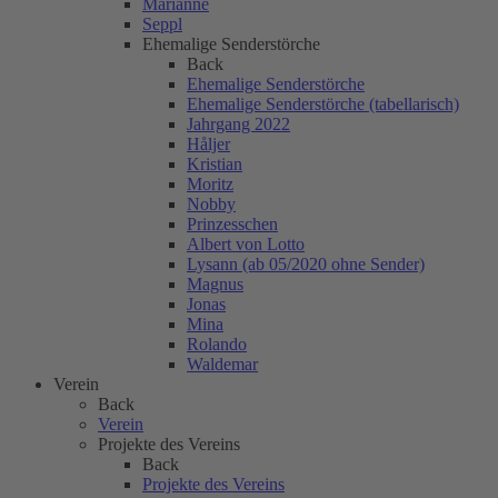
Marianne
Seppl
Ehemalige Senderstörche
Back
Ehemalige Senderstörche
Ehemalige Senderstörche (tabellarisch)
Jahrgang 2022
Håljer
Kristian
Moritz
Nobby
Prinzesschen
Albert von Lotto
Lysann (ab 05/2020 ohne Sender)
Magnus
Jonas
Mina
Rolando
Waldemar
Verein
Back
Verein
Projekte des Vereins
Back
Projekte des Vereins