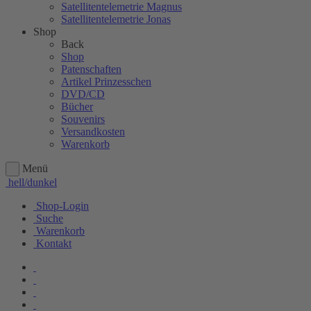
Satellitentelemetrie Magnus
Satellitentelemetrie Jonas
Shop
Back
Shop
Patenschaften
Artikel Prinzesschen
DVD/CD
Bücher
Souvenirs
Versandkosten
Warenkorb
Menü
hell/dunkel
Shop-Login
Suche
Warenkorb
Kontakt