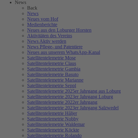
News
Back
News
Neues vom Hof
Medienberichte
Neues aus den Loburger Horsten
Aktivitäten des Vereins
News Aktiv werden
News Pflege- und Patentiere
Neues aus unserem WhatsApp-Kanal
Satellitentelemetrie Mose
Satellitentelemetrie Claus
Satellitentelemetrie Gambia
Satellitentelemetrie Basuto
Satellitentelemetrie Marianne
Satellitentelemetrie Seppl
Satellitentelemetrie 2025er Jahrgang aus Loburg
Satellitentelemetrie 2023er Jahrgang Loburg
Satellitentelemetrie 2022er Jahrgang
Satellitentelemetrie 2023er Jahrgang Salzwedel
Satellitentelemetrie Håljer
Satellitentelemetrie Nobby
Satellitentelemetrie Waldemar
Satellitentelemetrie Köckte
Satellitentelemetrie Rolando