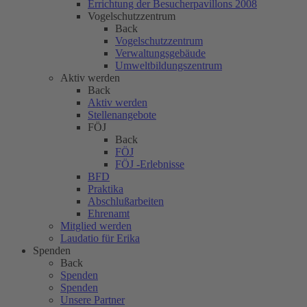
Errichtung der Besucherpavillons 2008
Vogelschutzzentrum
Back
Vogelschutzzentrum
Verwaltungsgebäude
Umweltbildungszentrum
Aktiv werden
Back
Aktiv werden
Stellenangebote
FÖJ
Back
FÖJ
FÖJ -Erlebnisse
BFD
Praktika
Abschlußarbeiten
Ehrenamt
Mitglied werden
Laudatio für Erika
Spenden
Back
Spenden
Spenden
Unsere Partner