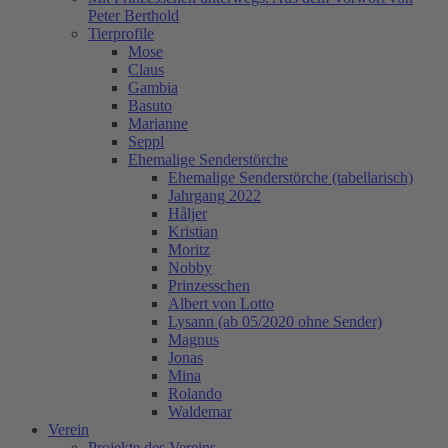
Peter Berthold
Tierprofile
Mose
Claus
Gambia
Basuto
Marianne
Seppl
Ehemalige Senderstörche
Ehemalige Senderstörche (tabellarisch)
Jahrgang 2022
Håljer
Kristian
Moritz
Nobby
Prinzesschen
Albert von Lotto
Lysann (ab 05/2020 ohne Sender)
Magnus
Jonas
Mina
Rolando
Waldemar
Verein
Projekte des Vereins