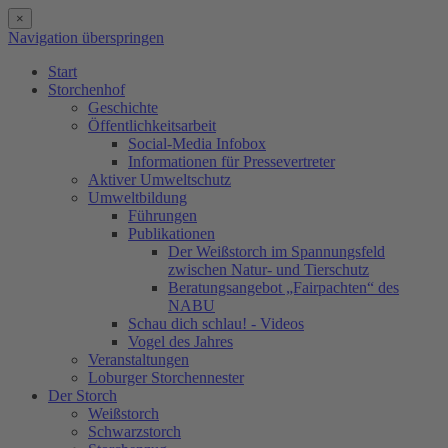
×
Navigation überspringen
Start
Storchenhof
Geschichte
Öffentlichkeitsarbeit
Social-Media Infobox
Informationen für Pressevertreter
Aktiver Umweltschutz
Umweltbildung
Führungen
Publikationen
Der Weißstorch im Spannungsfeld
zwischen Natur- und Tierschutz
Beratungsangebot „Fairpachten“ des
NABU
Schau dich schlau! - Videos
Vogel des Jahres
Veranstaltungen
Loburger Storchennester
Der Storch
Weißstorch
Schwarzstorch