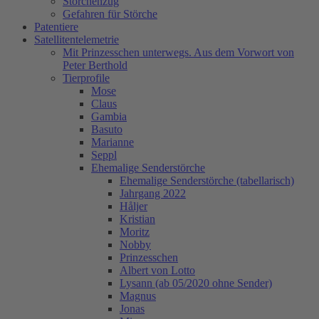
Storchenzug
Gefahren für Störche
Patentiere
Satellitentelemetrie
Mit Prinzesschen unterwegs. Aus dem Vorwort von
Peter Berthold
Tierprofile
Mose
Claus
Gambia
Basuto
Marianne
Seppl
Ehemalige Senderstörche
Ehemalige Senderstörche (tabellarisch)
Jahrgang 2022
Håljer
Kristian
Moritz
Nobby
Prinzesschen
Albert von Lotto
Lysann (ab 05/2020 ohne Sender)
Magnus
Jonas