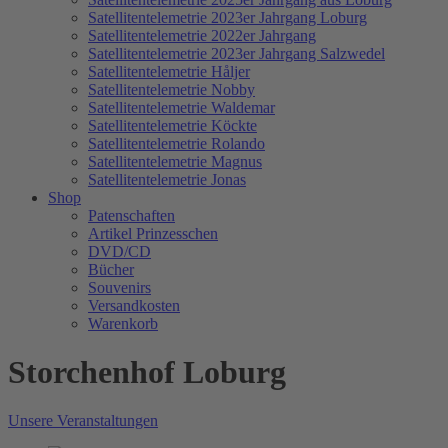
Satellitentelemetrie 2023er Jahrgang Loburg
Satellitentelemetrie 2022er Jahrgang
Satellitentelemetrie 2023er Jahrgang Salzwedel
Satellitentelemetrie Håljer
Satellitentelemetrie Nobby
Satellitentelemetrie Waldemar
Satellitentelemetrie Köckte
Satellitentelemetrie Rolando
Satellitentelemetrie Magnus
Satellitentelemetrie Jonas
Shop
Patenschaften
Artikel Prinzesschen
DVD/CD
Bücher
Souvenirs
Versandkosten
Warenkorb
Storchenhof Loburg
Unsere Veranstaltungen