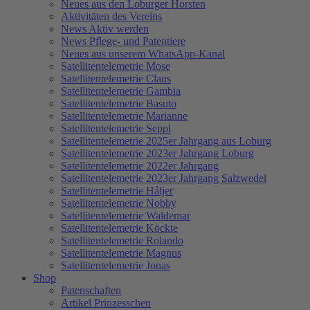
Neues aus den Loburger Horsten
Aktivitäten des Vereins
News Aktiv werden
News Pflege- und Patentiere
Neues aus unserem WhatsApp-Kanal
Satellitentelemetrie Mose
Satellitentelemetrie Claus
Satellitentelemetrie Gambia
Satellitentelemetrie Basuto
Satellitentelemetrie Marianne
Satellitentelemetrie Seppl
Satellitentelemetrie 2025er Jahrgang aus Loburg
Satellitentelemetrie 2023er Jahrgang Loburg
Satellitentelemetrie 2022er Jahrgang
Satellitentelemetrie 2023er Jahrgang Salzwedel
Satellitentelemetrie Håljer
Satellitentelemetrie Nobby
Satellitentelemetrie Waldemar
Satellitentelemetrie Köckte
Satellitentelemetrie Rolando
Satellitentelemetrie Magnus
Satellitentelemetrie Jonas
Shop
Patenschaften
Artikel Prinzesschen