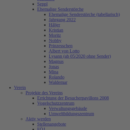
Seppl
Ehemalige Senderstörche
Ehemalige Senderstörche (tabellarisch)
Jahrgang 2022
Håljer
Kristian
Moritz
Nobby
Prinzesschen
Albert von Lotto
Lysann (ab 05/2020 ohne Sender)
Magnus
Jonas
Mina
Rolando
Waldemar
Verein
Projekte des Vereins
Errichtung der Besucherpavillons 2008
Vogelschutzzentrum
Verwaltungsgebäude
Umweltbildungszentrum
Aktiv werden
Stellenangebote
FÖJ