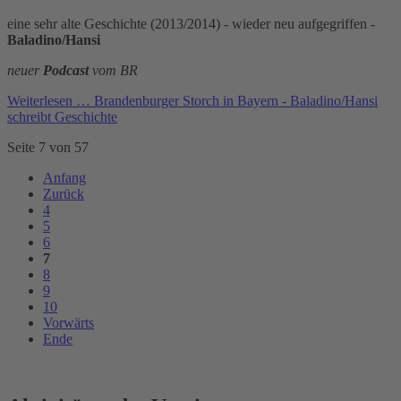
eine sehr alte Geschichte (2013/2014) - wieder neu aufgegriffen -
Baladino/Hansi
neuer
Podcast
vom BR
Weiterlesen …
Brandenburger Storch in Bayern - Baladino/Hansi
schreibt Geschichte
Seite 7 von 57
Anfang
Zurück
4
5
6
7
8
9
10
Vorwärts
Ende