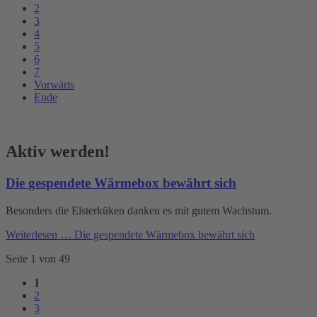
2
3
4
5
6
7
Vorwärts
Ende
Aktiv werden!
Die gespendete Wärmebox bewährt sich
Besonders die Elsterküken danken es mit gutem Wachstum.
Weiterlesen …
Die gespendete Wärmebox bewährt sich
Seite 1 von 49
1
2
3