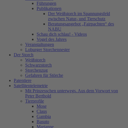
Führungen
Publikationen
Der Weißstorch im Spannungsfeld
zwischen Natur- und Tierschutz
Beratungsangebot „Fairpachten“ des
NABU
Schau dich schlau! - Videos
Vogel des Jahres
Veranstaltungen
Loburger Storchennester
Der Storch
Weißstorch
Schwarzstorch
Storchenzug
Gefahren für Störche
Patentiere
Satellitentelemetrie
Mit Prinzesschen unterwegs. Aus dem Vorwort von
Peter Berthold
Tierprofile
Mose
Claus
Gambia
Basuto
Marianne