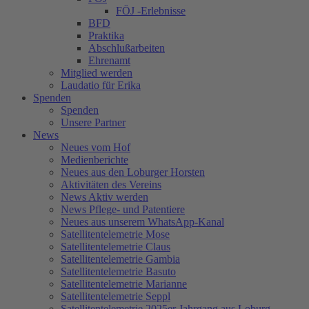
FÖJ -Erlebnisse
BFD
Praktika
Abschlußarbeiten
Ehrenamt
Mitglied werden
Laudatio für Erika
Spenden
Spenden
Unsere Partner
News
Neues vom Hof
Medienberichte
Neues aus den Loburger Horsten
Aktivitäten des Vereins
News Aktiv werden
News Pflege- und Patentiere
Neues aus unserem WhatsApp-Kanal
Satellitentelemetrie Mose
Satellitentelemetrie Claus
Satellitentelemetrie Gambia
Satellitentelemetrie Basuto
Satellitentelemetrie Marianne
Satellitentelemetrie Seppl
Satellitentelemetrie 2025er Jahrgang aus Loburg