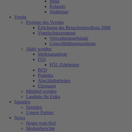
Mina
Rolando
Waldemar
Verein
Projekte des Vereins
Errichtung der Besucherpavillons 2008
Vogelschutzzentrum
Verwaltungsgebäude
Umweltbildungszentrum
Aktiv werden
Stellenangebote
FÖJ
FÖJ -Erlebnisse
BFD
Praktika
Abschlußarbeiten
Ehrenamt
Mitglied werden
Laudatio für Erika
Spenden
Spenden
Unsere Partner
News
Neues vom Hof
Medienberichte