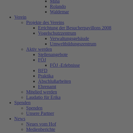
Mina
Rolando
Waldemar
Verein
Projekte des Vereins
Errichtung der Besucherpavillons 2008
Vogelschutzzentrum
Verwaltungsgebäude
Umweltbildungszentrum
Aktiv werden
Stellenangebote
FÖJ
FÖJ -Erlebnisse
BFD
Praktika
Abschlußarbeiten
Ehrenamt
Mitglied werden
Laudatio für Erika
Spenden
Spenden
Unsere Partner
News
Neues vom Hof
Medienberichte