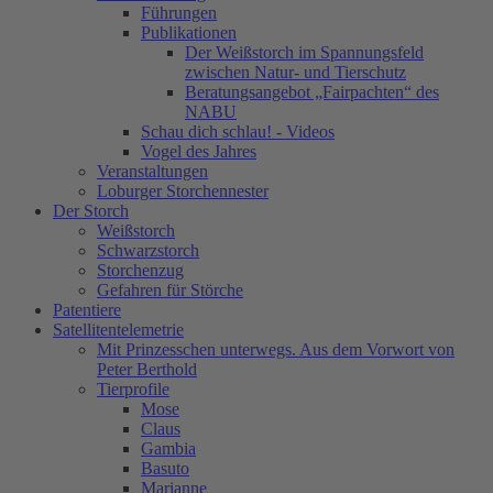
Führungen
Publikationen
Der Weißstorch im Spannungsfeld
zwischen Natur- und Tierschutz
Beratungsangebot „Fairpachten“ des
NABU
Schau dich schlau! - Videos
Vogel des Jahres
Veranstaltungen
Loburger Storchennester
Der Storch
Weißstorch
Schwarzstorch
Storchenzug
Gefahren für Störche
Patentiere
Satellitentelemetrie
Mit Prinzesschen unterwegs. Aus dem Vorwort von
Peter Berthold
Tierprofile
Mose
Claus
Gambia
Basuto
Marianne