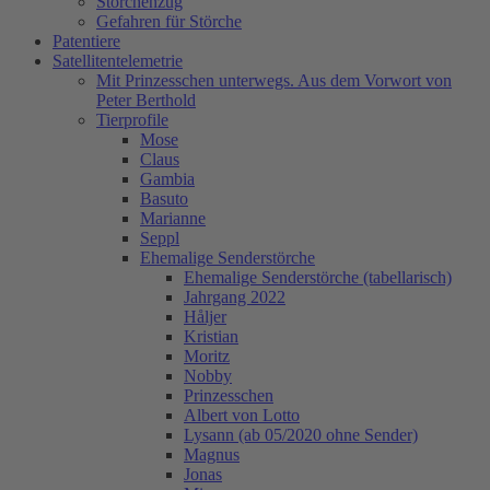
Storchenzug
Gefahren für Störche
Patentiere
Satellitentelemetrie
Mit Prinzesschen unterwegs. Aus dem Vorwort von
Peter Berthold
Tierprofile
Mose
Claus
Gambia
Basuto
Marianne
Seppl
Ehemalige Senderstörche
Ehemalige Senderstörche (tabellarisch)
Jahrgang 2022
Håljer
Kristian
Moritz
Nobby
Prinzesschen
Albert von Lotto
Lysann (ab 05/2020 ohne Sender)
Magnus
Jonas