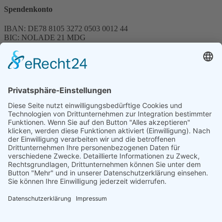
Spendenkonto
IBAN: DE78 8105 3272 0503 0012 44
BIC: NOLADE 21 MDG
Sparkasse MagdeBurg
Spenden können steuerlich abgesetzt werden
Förderung
© 1987 – 2025
Storchenhof Loburg e.V.
Alle Rechte vorbehalten.
Cookie-Einstellungen
Navigation überspringen
Impressum
Haftungsausschluss
Widerrufsrecht
Datenschutz