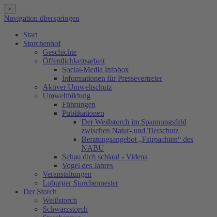
×
Navigation überspringen
Start
Storchenhof
Geschichte
Öffentlichkeitsarbeit
Social-Media Infobox
Informationen für Pressevertreter
Aktiver Umweltschutz
Umweltbildung
Führungen
Publikationen
Der Weißstorch im Spannungsfeld
zwischen Natur- und Tierschutz
Beratungsangebot „Fairpachten“ des
NABU
Schau dich schlau! - Videos
Vogel des Jahres
Veranstaltungen
Loburger Storchennester
Der Storch
Weißstorch
Schwarzstorch