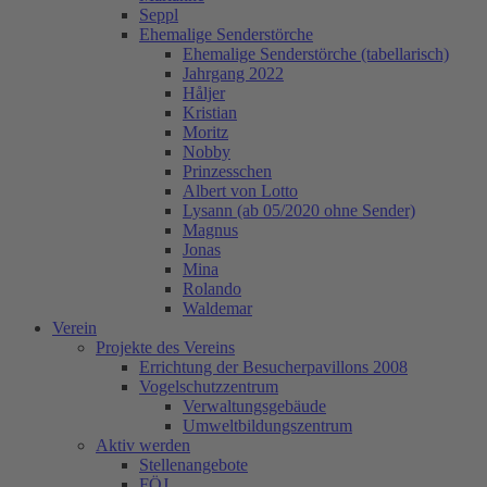
Seppl
Ehemalige Senderstörche
Ehemalige Senderstörche (tabellarisch)
Jahrgang 2022
Håljer
Kristian
Moritz
Nobby
Prinzesschen
Albert von Lotto
Lysann (ab 05/2020 ohne Sender)
Magnus
Jonas
Mina
Rolando
Waldemar
Verein
Projekte des Vereins
Errichtung der Besucherpavillons 2008
Vogelschutzzentrum
Verwaltungsgebäude
Umweltbildungszentrum
Aktiv werden
Stellenangebote
FÖJ