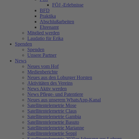
FÖJ -Erlebnisse
BFD
Praktika
Abschlußarbeiten
Ehrenamt
Mitglied werden
Laudatio für Erika
Spenden
Spenden
Unsere Partner
News
Neues vom Hof
Medienberichte
Neues aus den Loburger Horsten
Aktivitäten des Vereins
News Aktiv werden
News Pflege- und Patentiere
Neues aus unserem WhatsApp-Kanal
Satellitentelemetrie Mose
Satellitentelemetrie Claus
Satellitentelemetrie Gambia
Satellitentelemetrie Basuto
Satellitentelemetrie Marianne
Satellitentelemetrie Seppl
Satellitentelemetrie 2025er Jahrgang aus Loburg