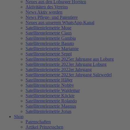
Neues aus den Loburger Horsten
Aktivitäten des Vereins
News Aktiv werden
News Pflege- und Patentiere
Neues aus unserem WhatsApp-Kanal
Satellitentelemetrie Mose
Satellitentelemetrie Claus
Satellitentelemetrie Gambia
Satellitentelemetrie Basuto
Satellitentelemetrie Marianne
Satellitentelemetrie Seppl
Satellitentelemetrie 2025er Jahrgang aus Loburg
Satellitentelemetrie 2023er Jahrgang Loburg
Satellitentelemetrie 2022er Jahrgang
Satellitentelemetrie 2023er Jahrgang Salzwedel
Satellitentelemetrie Håljer
Satellitentelemetrie Nobby
Satellitentelemetrie Waldemar
Satellitentelemetrie Köckte
Satellitentelemetrie Rolando
Satellitentelemetrie Magnus
Satellitentelemetrie Jonas
Shop
Patenschaften
Artikel Prinzesschen