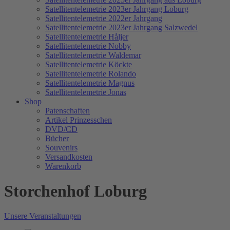
Satellitentelemetrie 2023er Jahrgang Loburg
Satellitentelemetrie 2022er Jahrgang
Satellitentelemetrie 2023er Jahrgang Salzwedel
Satellitentelemetrie Håljer
Satellitentelemetrie Nobby
Satellitentelemetrie Waldemar
Satellitentelemetrie Köckte
Satellitentelemetrie Rolando
Satellitentelemetrie Magnus
Satellitentelemetrie Jonas
Shop
Patenschaften
Artikel Prinzesschen
DVD/CD
Bücher
Souvenirs
Versandkosten
Warenkorb
Storchenhof Loburg
Unsere Veranstaltungen