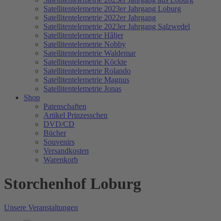
Satellitentelemetrie 2023er Jahrgang Loburg
Satellitentelemetrie 2022er Jahrgang
Satellitentelemetrie 2023er Jahrgang Salzwedel
Satellitentelemetrie Håljer
Satellitentelemetrie Nobby
Satellitentelemetrie Waldemar
Satellitentelemetrie Köckte
Satellitentelemetrie Rolando
Satellitentelemetrie Magnus
Satellitentelemetrie Jonas
Shop
Patenschaften
Artikel Prinzesschen
DVD/CD
Bücher
Souvenirs
Versandkosten
Warenkorb
Storchenhof Loburg
Unsere Veranstaltungen