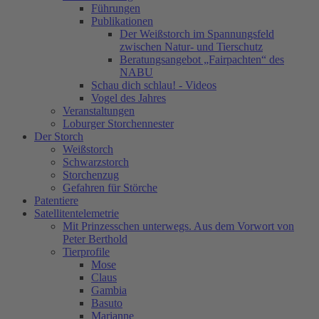
Führungen
Publikationen
Der Weißstorch im Spannungsfeld
zwischen Natur- und Tierschutz
Beratungsangebot „Fairpachten“ des
NABU
Schau dich schlau! - Videos
Vogel des Jahres
Veranstaltungen
Loburger Storchennester
Der Storch
Weißstorch
Schwarzstorch
Storchenzug
Gefahren für Störche
Patentiere
Satellitentelemetrie
Mit Prinzesschen unterwegs. Aus dem Vorwort von
Peter Berthold
Tierprofile
Mose
Claus
Gambia
Basuto
Marianne