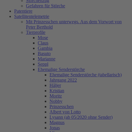
Storchenzug
Gefahren für Störche
Patentiere
Satellitentelemetrie
Mit Prinzesschen unterwegs. Aus dem Vorwort von
Peter Berthold
Tierprofile
Mose
Claus
Gambia
Basuto
Marianne
Seppl
Ehemalige Senderstörche
Ehemalige Senderstörche (tabellarisch)
Jahrgang 2022
Håljer
Kristian
Moritz
Nobby
Prinzesschen
Albert von Lotto
Lysann (ab 05/2020 ohne Sender)
Magnus
Jonas