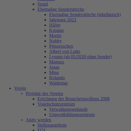
Seppl
Ehemalige Senderstörche
Ehemalige Senderstörche (tabellarisch)
Jahrgang 2022
Håljer
Kristian
Moritz
Nobby
Prinzesschen
Albert von Lotto
Lysann (ab 05/2020 ohne Sender)
Magnus
Jonas
Mina
Rolando
Waldemar
Verein
Projekte des Vereins
Errichtung der Besucherpavillons 2008
Vogelschutzzentrum
Verwaltungsgebäude
Umweltbildungszentrum
Aktiv werden
Stellenangebote
FÖJ