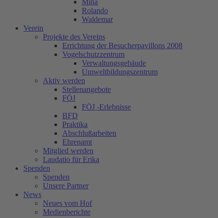
Mina
Rolando
Waldemar
Verein
Projekte des Vereins
Errichtung der Besucherpavillons 2008
Vogelschutzzentrum
Verwaltungsgebäude
Umweltbildungszentrum
Aktiv werden
Stellenangebote
FÖJ
FÖJ -Erlebnisse
BFD
Praktika
Abschlußarbeiten
Ehrenamt
Mitglied werden
Laudatio für Erika
Spenden
Spenden
Unsere Partner
News
Neues vom Hof
Medienberichte