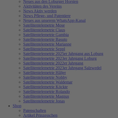
Neues aus den Loburger Horsten
Aktivitäten des Vereins
News Aktiv werden
News Pflege- und Patentiere
Neues aus unserem WhatsApp-Kanal
Satellitentelemetrie Mose
Satellitentelemetrie Claus
Satellitentelemetrie Gambia
Satellitentelemetrie Basuto
Satellitentelemetrie Marianne
Satellitentelemetrie Seppl
Satellitentelemetrie 2025er Jahrgang aus Loburg
Satellitentelemetrie 2023er Jahrgang Loburg
Satellitentelemetrie 2022er Jahrgang
Satellitentelemetrie 2023er Jahrgang Salzwedel
Satellitentelemetrie Håljer
Satellitentelemetrie Nobby
Satellitentelemetrie Waldemar
Satellitentelemetrie Köckte
Satellitentelemetrie Rolando
Satellitentelemetrie Magnus
Satellitentelemetrie Jonas
Shop
Patenschaften
Artikel Prinzesschen