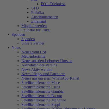
FÖJ -Erlebnisse
BFD
Praktika
Abschlußarbeiten
Ehrenamt
Mitglied werden
Laudatio für Erika
Spenden
Spenden
Unsere Partner
News
Neues vom Hof
Medienberichte
Neues aus den Loburger Horsten
Aktivitäten des Vereins
News Aktiv werden
News Pflege- und Patentiere
Neues aus unserem WhatsApp-Kanal
Satellitentelemetrie Mose
Satellitentelemetrie Claus
Satellitentelemetrie Gambia
Satellitentelemetrie Basuto
Satellitentelemetrie Marianne
Satellitentelemetrie Seppl
Satellitentelemetrie 2025er Jahrgang aus Loburg