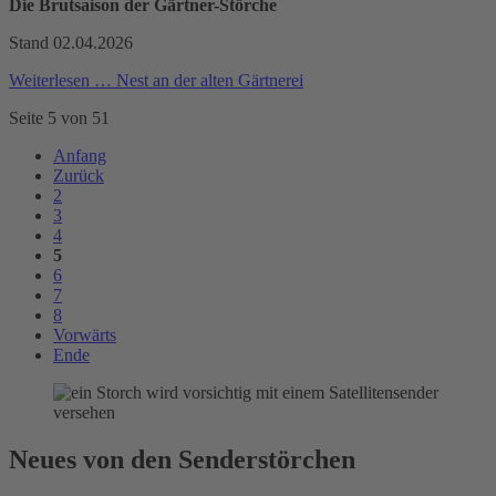
Die Brutsaison der Gärtner-Störche
Stand 02.04.2026
Weiterlesen …
Nest an der alten Gärtnerei
Seite 5 von 51
Anfang
Zurück
2
3
4
5
6
7
8
Vorwärts
Ende
Neues von den Senderstörchen