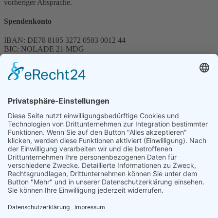
vorheriger Absprache.
Spendenkonto
IBAN: DE78 8105 3272 0503 0012 44
BIC: NOLADE 21 MDG
Sparkasse MagdeBurg
Spenden können steuerlich abgesetzt werden
Förderung
© 1987 – 2025
Storchenhof Loburg e.V.
Alle Rechte vorbehalten.
Cookie-Einstellungen
Navigation überspringen
Impressum
Haftungsausschluss