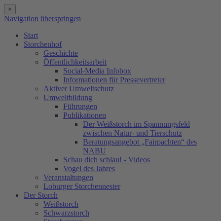
×
Navigation überspringen
Start
Storchenhof
Geschichte
Öffentlichkeitsarbeit
Social-Media Infobox
Informationen für Pressevertreter
Aktiver Umweltschutz
Umweltbildung
Führungen
Publikationen
Der Weißstorch im Spannungsfeld
zwischen Natur- und Tierschutz
Beratungsangebot „Fairpachten“ des
NABU
Schau dich schlau! - Videos
Vogel des Jahres
Veranstaltungen
Loburger Storchennester
Der Storch
Weißstorch
Schwarzstorch