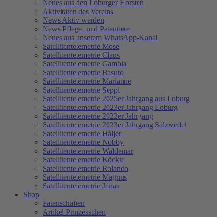
Neues aus den Loburger Horsten
Aktivitäten des Vereins
News Aktiv werden
News Pflege- und Patentiere
Neues aus unserem WhatsApp-Kanal
Satellitentelemetrie Mose
Satellitentelemetrie Claus
Satellitentelemetrie Gambia
Satellitentelemetrie Basuto
Satellitentelemetrie Marianne
Satellitentelemetrie Seppl
Satellitentelemetrie 2025er Jahrgang aus Loburg
Satellitentelemetrie 2023er Jahrgang Loburg
Satellitentelemetrie 2022er Jahrgang
Satellitentelemetrie 2023er Jahrgang Salzwedel
Satellitentelemetrie Håljer
Satellitentelemetrie Nobby
Satellitentelemetrie Waldemar
Satellitentelemetrie Köckte
Satellitentelemetrie Rolando
Satellitentelemetrie Magnus
Satellitentelemetrie Jonas
Shop
Patenschaften
Artikel Prinzesschen