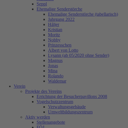
Seppl
Ehemalige Senderstörche
Ehemalige Senderstörche (tabellarisch)
Jahrgang 2022
Håljer
Kristian
Moritz
Nobby
Prinzesschen
Albert von Lotto
Lysann (ab 05/2020 ohne Sender)
Magnus
Jonas
Mina
Rolando
Waldemar
Verein
Projekte des Vereins
Errichtung der Besucherpavillons 2008
Vogelschutzzentrum
Verwaltungsgebäude
Umweltbildungszentrum
Aktiv werden
Stellenangebote
FÖJ