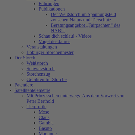
Führungen
Publikationen
Der Weißstorch im Spannungsfeld
zwischen Natur- und Tierschutz
Beratungsangebot „Fairpachten“ des
NABU
Schau dich schlau! - Videos
Vogel des Jahres
Veranstaltungen
Loburger Storchennester
Der Storch
Weißstorch
Schwarzstorch
Storchenzug
Gefahren für Störche
Patentiere
Satellitentelemetrie
Mit Prinzesschen unterwegs. Aus dem Vorwort von
Peter Berthold
Tierprofile
Mose
Claus
Gambia
Basuto
Marianne