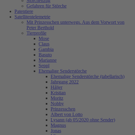
Storchenzug
Gefahren für Störche
Patentiere
Satellitentelemetrie
Mit Prinzesschen unterwegs. Aus dem Vorwort von
Peter Berthold
Tierprofile
Mose
Claus
Gambia
Basuto
Marianne
Seppl
Ehemalige Senderstörche
Ehemalige Senderstörche (tabellarisch)
Jahrgang 2022
Håljer
Kristian
Moritz
Nobby
Prinzesschen
Albert von Lotto
Lysann (ab 05/2020 ohne Sender)
Magnus
Jonas