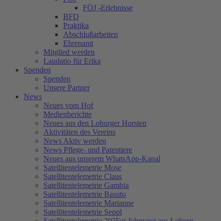
FÖJ -Erlebnisse
BFD
Praktika
Abschlußarbeiten
Ehrenamt
Mitglied werden
Laudatio für Erika
Spenden
Spenden
Unsere Partner
News
Neues vom Hof
Medienberichte
Neues aus den Loburger Horsten
Aktivitäten des Vereins
News Aktiv werden
News Pflege- und Patentiere
Neues aus unserem WhatsApp-Kanal
Satellitentelemetrie Mose
Satellitentelemetrie Claus
Satellitentelemetrie Gambia
Satellitentelemetrie Basuto
Satellitentelemetrie Marianne
Satellitentelemetrie Seppl
Satellitentelemetrie 2025er Jahrgang aus Loburg