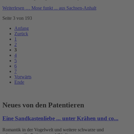
Weiterlesen …
Mose funkt ... aus Sachsen-Anhalt
Seite 3 von 193
Anfang
Zurück
1
2
3
4
5
6
7
Vorwärts
Ende
Neues von den Patentieren
Eine Sandkastenliebe ... unter Krähen und co...
Romantik in der Vogelwelt und weitere schwarze und