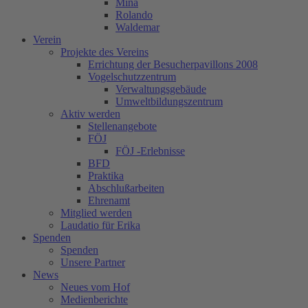
Mina
Rolando
Waldemar
Verein
Projekte des Vereins
Errichtung der Besucherpavillons 2008
Vogelschutzzentrum
Verwaltungsgebäude
Umweltbildungszentrum
Aktiv werden
Stellenangebote
FÖJ
FÖJ -Erlebnisse
BFD
Praktika
Abschlußarbeiten
Ehrenamt
Mitglied werden
Laudatio für Erika
Spenden
Spenden
Unsere Partner
News
Neues vom Hof
Medienberichte