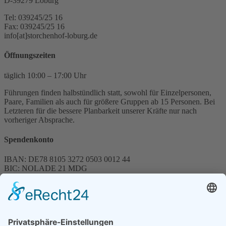
D-39279 Loburg
Tel: 039245/25 16
Fax: 039245/25 16
info[at]storchenhof-loburg.de
Öffnungszeiten
täglich 10:00 – 17:00 Uhr
Führungen finden halbstündlich statt, sowohl für Einzelpersonen,
Paare, Familien als auch für größere Gruppen ab 15 Personen. Bei
Letzteren für die bessere Planbarkeit unserer Kräfte nur nach
vorheriger Absprache.
Spendenkonto
IBAN: DE78 8105 3272 0503 0012 44
BIC: NOLADE 21 MDG
Sparkasse MagdeBurg
Spenden können steuerlich abgesetzt werden