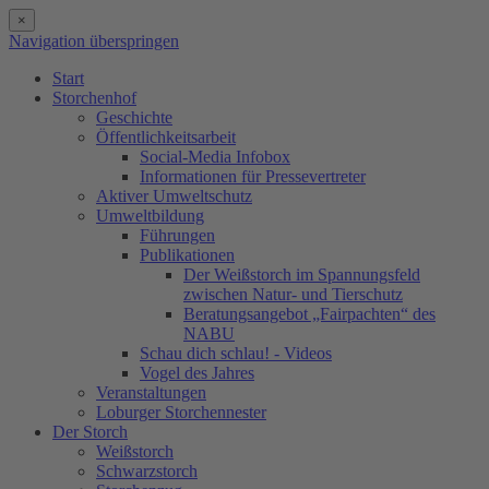
×
Navigation überspringen
Start
Storchenhof
Geschichte
Öffentlichkeitsarbeit
Social-Media Infobox
Informationen für Pressevertreter
Aktiver Umweltschutz
Umweltbildung
Führungen
Publikationen
Der Weißstorch im Spannungsfeld
zwischen Natur- und Tierschutz
Beratungsangebot „Fairpachten“ des
NABU
Schau dich schlau! - Videos
Vogel des Jahres
Veranstaltungen
Loburger Storchennester
Der Storch
Weißstorch
Schwarzstorch