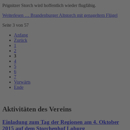
Prignitzer Storch wird hoffentlich wieder flugfähig.
Weiterlesen …
Brandenburger Altstorch mit genageltem Flügel
Seite 3 von 57
Anfang
Zurück
1
2
3
4
5
6
7
Vorwärts
Ende
Aktivitäten des Vereins
Einladung zum Tag der Regionen am 4. Oktober
2015 auf dem Storchenhof Loburg