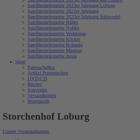
Satellitentelemetrie 2023er Jahrgang Loburg
Satellitentelemetrie 2022er Jahrgang
Satellitentelemetrie 2023er Jahrgang Salzwedel
Satellitentelemetrie Håljer
Satellitentelemetrie Nobby
Satellitentelemetrie Waldemar
Satellitentelemetrie Köckte
Satellitentelemetrie Rolando
Satellitentelemetrie Magnus
Satellitentelemetrie Jonas
Shop
Patenschaften
Artikel Prinzesschen
DVD/CD
Bücher
Souvenirs
Versandkosten
Warenkorb
Storchenhof Loburg
Unsere Veranstaltungen