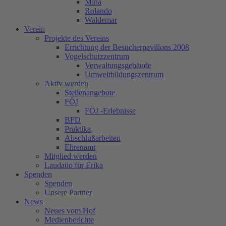
Mina
Rolando
Waldemar
Verein
Projekte des Vereins
Errichtung der Besucherpavillons 2008
Vogelschutzzentrum
Verwaltungsgebäude
Umweltbildungszentrum
Aktiv werden
Stellenangebote
FÖJ
FÖJ -Erlebnisse
BFD
Praktika
Abschlußarbeiten
Ehrenamt
Mitglied werden
Laudatio für Erika
Spenden
Spenden
Unsere Partner
News
Neues vom Hof
Medienberichte