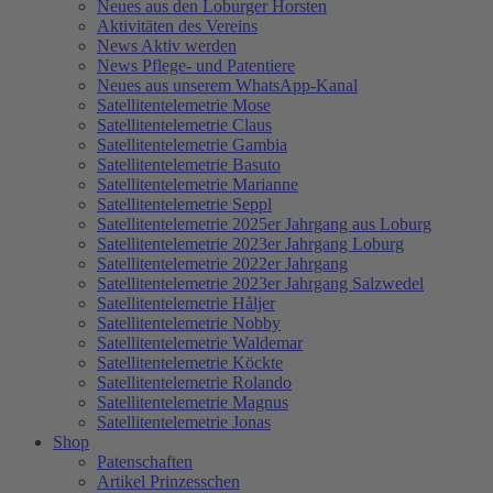
Neues aus den Loburger Horsten
Aktivitäten des Vereins
News Aktiv werden
News Pflege- und Patentiere
Neues aus unserem WhatsApp-Kanal
Satellitentelemetrie Mose
Satellitentelemetrie Claus
Satellitentelemetrie Gambia
Satellitentelemetrie Basuto
Satellitentelemetrie Marianne
Satellitentelemetrie Seppl
Satellitentelemetrie 2025er Jahrgang aus Loburg
Satellitentelemetrie 2023er Jahrgang Loburg
Satellitentelemetrie 2022er Jahrgang
Satellitentelemetrie 2023er Jahrgang Salzwedel
Satellitentelemetrie Håljer
Satellitentelemetrie Nobby
Satellitentelemetrie Waldemar
Satellitentelemetrie Köckte
Satellitentelemetrie Rolando
Satellitentelemetrie Magnus
Satellitentelemetrie Jonas
Shop
Patenschaften
Artikel Prinzesschen