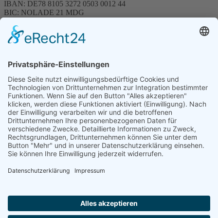
IBAN: DE78 8105 3272 0503 0012 44
BIC: NOLADE 21 MDG
Sparkasse MagdeBurg
Spenden können steuerlich abgesetzt werden
Förderung
© 1987 – 2025
Storchenhof Loburg e.V.
Alle Rechte vorbehalten.
Cookie-Einstellungen
Navigation überspringen
Impressum
Haftungsausschluss
Widerrufsrecht
Datenschutz
Facebook