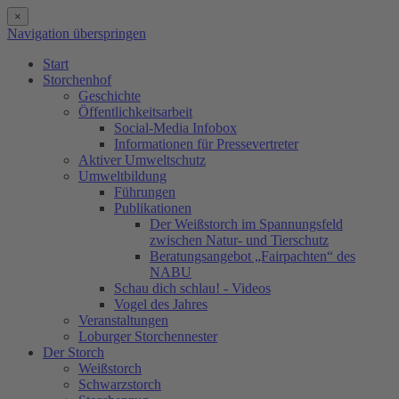
×
Navigation überspringen
Start
Storchenhof
Geschichte
Öffentlichkeitsarbeit
Social-Media Infobox
Informationen für Pressevertreter
Aktiver Umweltschutz
Umweltbildung
Führungen
Publikationen
Der Weißstorch im Spannungsfeld
zwischen Natur- und Tierschutz
Beratungsangebot „Fairpachten“ des
NABU
Schau dich schlau! - Videos
Vogel des Jahres
Veranstaltungen
Loburger Storchennester
Der Storch
Weißstorch
Schwarzstorch