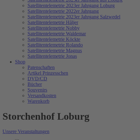
Satellitentelemetrie 2023er Jahrgang Loburg
Satellitentelemetrie 2022er Jahrgang
Satellitentelemetrie 2023er Jahrgang Salzwedel
Satellitentelemetrie Håljer
Satellitentelemetrie Nobby
Satellitentelemetrie Waldemar
Satellitentelemetrie Köckte
Satellitentelemetrie Rolando
Satellitentelemetrie Magnus
Satellitentelemetrie Jonas
Shop
Patenschaften
Artikel Prinzesschen
DVD/CD
Bücher
Souvenirs
Versandkosten
Warenkorb
Storchenhof Loburg
Unsere Veranstaltungen