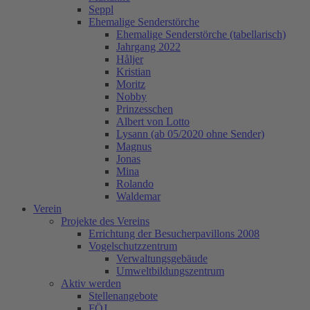
Seppl
Ehemalige Senderstörche
Ehemalige Senderstörche (tabellarisch)
Jahrgang 2022
Håljer
Kristian
Moritz
Nobby
Prinzesschen
Albert von Lotto
Lysann (ab 05/2020 ohne Sender)
Magnus
Jonas
Mina
Rolando
Waldemar
Verein
Projekte des Vereins
Errichtung der Besucherpavillons 2008
Vogelschutzzentrum
Verwaltungsgebäude
Umweltbildungszentrum
Aktiv werden
Stellenangebote
FÖJ