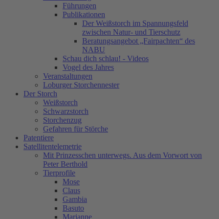
Führungen
Publikationen
Der Weißstorch im Spannungsfeld
zwischen Natur- und Tierschutz
Beratungsangebot „Fairpachten“ des
NABU
Schau dich schlau! - Videos
Vogel des Jahres
Veranstaltungen
Loburger Storchennester
Der Storch
Weißstorch
Schwarzstorch
Storchenzug
Gefahren für Störche
Patentiere
Satellitentelemetrie
Mit Prinzesschen unterwegs. Aus dem Vorwort von
Peter Berthold
Tierprofile
Mose
Claus
Gambia
Basuto
Marianne