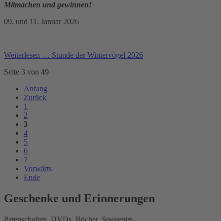
Mitmachen und gewinnen!
09. und 11. Januar 2026
Weiterlesen …
Stunde der Wintervögel 2026
Seite 3 von 49
Anfang
Zurück
1
2
3
4
5
6
7
Vorwärts
Ende
Geschenke und Erinnerungen
Patenschaften, DVDs, Bücher, Souvenirs