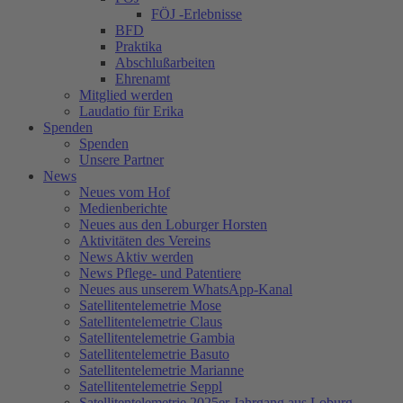
FÖJ -Erlebnisse
BFD
Praktika
Abschlußarbeiten
Ehrenamt
Mitglied werden
Laudatio für Erika
Spenden
Spenden
Unsere Partner
News
Neues vom Hof
Medienberichte
Neues aus den Loburger Horsten
Aktivitäten des Vereins
News Aktiv werden
News Pflege- und Patentiere
Neues aus unserem WhatsApp-Kanal
Satellitentelemetrie Mose
Satellitentelemetrie Claus
Satellitentelemetrie Gambia
Satellitentelemetrie Basuto
Satellitentelemetrie Marianne
Satellitentelemetrie Seppl
Satellitentelemetrie 2025er Jahrgang aus Loburg