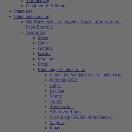
Storchenzug
Gefahren für Störche
Patentiere
Satellitentelemetrie
Mit Prinzesschen unterwegs. Aus dem Vorwort von
Peter Berthold
Tierprofile
Mose
Claus
Gambia
Basuto
Marianne
Seppl
Ehemalige Senderstörche
Ehemalige Senderstörche (tabellarisch)
Jahrgang 2022
Håljer
Kristian
Moritz
Nobby
Prinzesschen
Albert von Lotto
Lysann (ab 05/2020 ohne Sender)
Magnus
Jonas