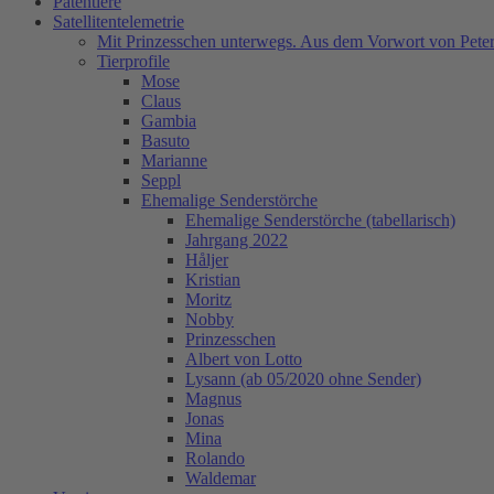
Patentiere
Satellitentelemetrie
Mit Prinzesschen unterwegs. Aus dem Vorwort von Peter
Tierprofile
Mose
Claus
Gambia
Basuto
Marianne
Seppl
Ehemalige Senderstörche
Ehemalige Senderstörche (tabellarisch)
Jahrgang 2022
Håljer
Kristian
Moritz
Nobby
Prinzesschen
Albert von Lotto
Lysann (ab 05/2020 ohne Sender)
Magnus
Jonas
Mina
Rolando
Waldemar