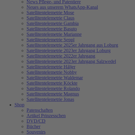
News Pflege- und Patentiere
Neues aus unserem WhatsApp-Kanal
Satellitentelemetrie Mose
Satellitentelemetrie Claus
Satellitentelemetrie Gambia
Satellitentelemetrie Basuto
Satellitentelemetrie Marianne
Satellitentelemetrie Seppl
Satellitentelemetrie 2025er Jahrgang aus Loburg
Satellitentelemetrie 2023er Jahrgang Loburg
Satellitentelemetrie 2022er Jahrgang
Satellitentelemetrie 2023er Jahrgang Salzwedel
Satellitentelemetrie Håljer
Satellitentelemetrie Nobby
Satellitentelemetrie Waldemar
Satellitentelemetrie Köckte
Satellitentelemetrie Rolando
Satellitentelemetrie Magnus
Satellitentelemetrie Jonas
Shop
Patenschaften
Artikel Prinzesschen
DVD/CD
Bücher
Souvenirs