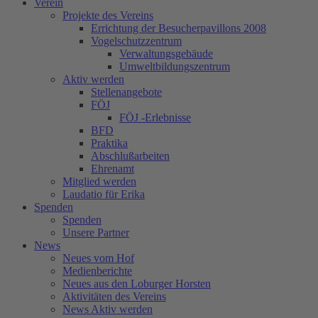
Verein
Projekte des Vereins
Errichtung der Besucherpavillons 2008
Vogelschutzzentrum
Verwaltungsgebäude
Umweltbildungszentrum
Aktiv werden
Stellenangebote
FÖJ
FÖJ -Erlebnisse
BFD
Praktika
Abschlußarbeiten
Ehrenamt
Mitglied werden
Laudatio für Erika
Spenden
Spenden
Unsere Partner
News
Neues vom Hof
Medienberichte
Neues aus den Loburger Horsten
Aktivitäten des Vereins
News Aktiv werden