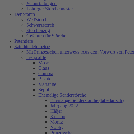
Veranstaltungen
Loburger Storchennester
Der Storch
Weißstorch
Schwarzstorch
Storchenzug
Gefahren für Störche
Patentiere
Satellitentelemetrie
Mit Prinzesschen unterwegs. Aus dem Vorwort von Peter
Tierprofile
Mose
Claus
Gambia
Basuto
Marianne
Seppl
Ehemalige Senderstörche
Ehemalige Senderstörche (tabellarisch)
Jahrgang 2022
Håljer
Kristian
Moritz
Nobby
Prinzesschen