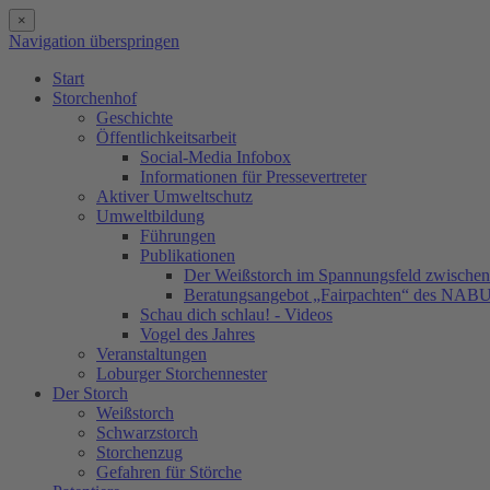
×
Navigation überspringen
Start
Storchenhof
Geschichte
Öffentlichkeitsarbeit
Social-Media Infobox
Informationen für Pressevertreter
Aktiver Umweltschutz
Umweltbildung
Führungen
Publikationen
Der Weißstorch im Spannungsfeld zwischen 
Beratungsangebot „Fairpachten“ des NAB
Schau dich schlau! - Videos
Vogel des Jahres
Veranstaltungen
Loburger Storchennester
Der Storch
Weißstorch
Schwarzstorch
Storchenzug
Gefahren für Störche