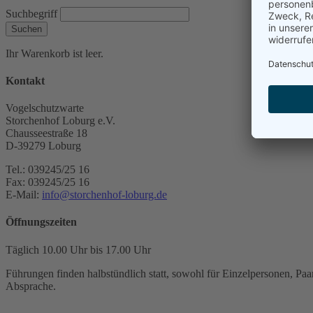
Suchbegriff
Suchen
Ihr Warenkorb ist leer.
Kontakt
Vogelschutzwarte
Storchenhof Loburg e.V.
Chausseestraße 18
D-39279 Loburg
Tel.: 039245/25 16
Fax: 039245/25 16
E-Mail:
info@storchenhof-loburg.de
Öffnungszeiten
Täglich 10.00 Uhr bis 17.00 Uhr
Führungen finden halbstündlich statt, sowohl für Einzelpersonen, Paar
Absprache.