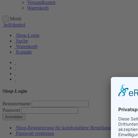
Versandkosten
Warenkorb
Menü
hell/dunkel
Shop-Login
Suche
Warenkorb
Kontakt
Shop-Login
Benutzername
Passwort
Anmelden
Shop-Registrierung für komfortablere Bestellungen
Passwort vergessen