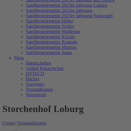
Satellitentelemetrie 2023er Jahrgang Loburg
Satellitentelemetrie 2022er Jahrgang
Satellitentelemetrie 2023er Jahrgang Salzwedel
Satellitentelemetrie Håljer
Satellitentelemetrie Nobby
Satellitentelemetrie Waldemar
Satellitentelemetrie Köckte
Satellitentelemetrie Rolando
Satellitentelemetrie Magnus
Satellitentelemetrie Jonas
Shop
Patenschaften
Artikel Prinzesschen
DVD/CD
Bücher
Souvenirs
Versandkosten
Warenkorb
Storchenhof Loburg
Unsere Veranstaltungen