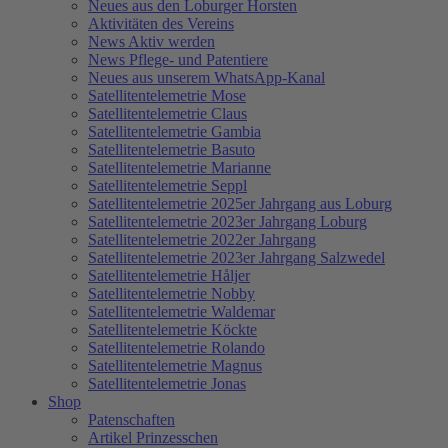
Neues aus den Loburger Horsten
Aktivitäten des Vereins
News Aktiv werden
News Pflege- und Patentiere
Neues aus unserem WhatsApp-Kanal
Satellitentelemetrie Mose
Satellitentelemetrie Claus
Satellitentelemetrie Gambia
Satellitentelemetrie Basuto
Satellitentelemetrie Marianne
Satellitentelemetrie Seppl
Satellitentelemetrie 2025er Jahrgang aus Loburg
Satellitentelemetrie 2023er Jahrgang Loburg
Satellitentelemetrie 2022er Jahrgang
Satellitentelemetrie 2023er Jahrgang Salzwedel
Satellitentelemetrie Håljer
Satellitentelemetrie Nobby
Satellitentelemetrie Waldemar
Satellitentelemetrie Köckte
Satellitentelemetrie Rolando
Satellitentelemetrie Magnus
Satellitentelemetrie Jonas
Shop
Patenschaften
Artikel Prinzesschen