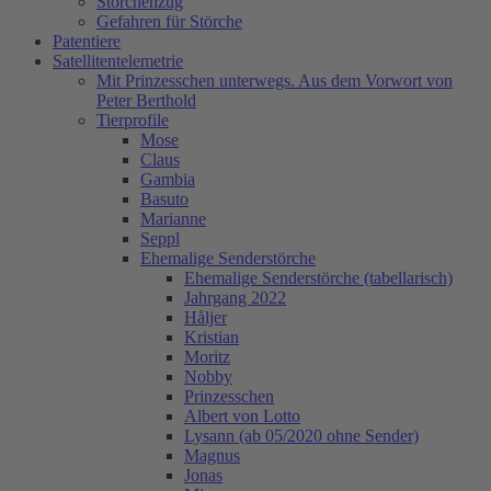
Storchenzug
Gefahren für Störche
Patentiere
Satellitentelemetrie
Mit Prinzesschen unterwegs. Aus dem Vorwort von
Peter Berthold
Tierprofile
Mose
Claus
Gambia
Basuto
Marianne
Seppl
Ehemalige Senderstörche
Ehemalige Senderstörche (tabellarisch)
Jahrgang 2022
Håljer
Kristian
Moritz
Nobby
Prinzesschen
Albert von Lotto
Lysann (ab 05/2020 ohne Sender)
Magnus
Jonas