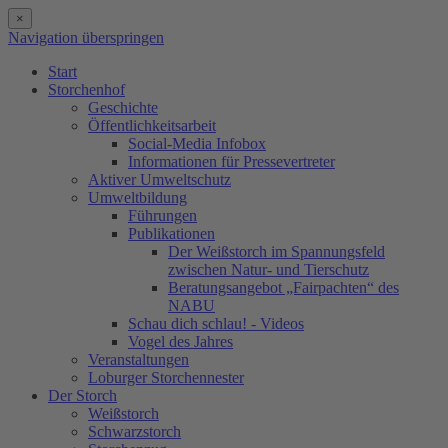
×
Navigation überspringen
Start
Storchenhof
Geschichte
Öffentlichkeitsarbeit
Social-Media Infobox
Informationen für Pressevertreter
Aktiver Umweltschutz
Umweltbildung
Führungen
Publikationen
Der Weißstorch im Spannungsfeld
zwischen Natur- und Tierschutz
Beratungsangebot „Fairpachten“ des
NABU
Schau dich schlau! - Videos
Vogel des Jahres
Veranstaltungen
Loburger Storchennester
Der Storch
Weißstorch
Schwarzstorch