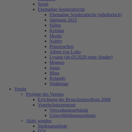
Seppl
Ehemalige Senderstörche
Ehemalige Senderstörche (tabellarisch)
Jahrgang 2022
Håljer
Kristian
Moritz
Nobby
Prinzesschen
Albert von Lotto
Lysann (ab 05/2020 ohne Sender)
Magnus
Jonas
Mina
Rolando
Waldemar
Verein
Projekte des Vereins
Errichtung der Besucherpavillons 2008
Vogelschutzzentrum
Verwaltungsgebäude
Umweltbildungszentrum
Aktiv werden
Stellenangebote
FÖJ