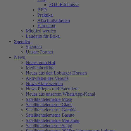
FÖJ -Erlebnisse
BFD
Praktika
Abschlußarbeiten
Ehrenamt
Mitglied werden
Laudatio für Erika
Spenden
Spenden
Unsere Partner
News
Neues vom Hof
Medienberichte
Neues aus den Loburger Horsten
Aktivitäten des Vereins
News Aktiv werden
News Pflege- und Patentiere
Neues aus unserem WhatsApp-Kanal
Satellitentelemetrie Mose
Satellitentelemetrie Claus
Satellitentelemetrie Gambia
Satellitentelemetrie Basuto
Satellitentelemetrie Marianne
Satellitentelemetrie Seppl
Satellitentelemetrie 2025er Jahrgang aus Loburg