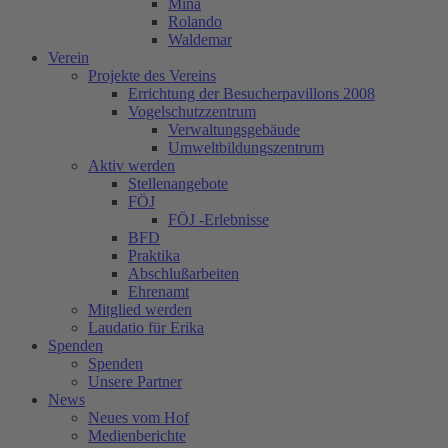
Mina
Rolando
Waldemar
Verein
Projekte des Vereins
Errichtung der Besucherpavillons 2008
Vogelschutzzentrum
Verwaltungsgebäude
Umweltbildungszentrum
Aktiv werden
Stellenangebote
FÖJ
FÖJ -Erlebnisse
BFD
Praktika
Abschlußarbeiten
Ehrenamt
Mitglied werden
Laudatio für Erika
Spenden
Spenden
Unsere Partner
News
Neues vom Hof
Medienberichte