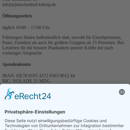
info[at]storchenhof-loburg.de
Öffnungszeiten
täglich 10:00 – 17:00 Uhr
Führungen finden halbstündlich statt, sowohl für Einzelpersonen,
Paare, Familien als auch für größere Gruppen ab 15 Personen. Bei
Letzteren für die bessere Planbarkeit unserer Kräfte nur nach
vorheriger Absprache.
Spendenkonto
IBAN: DE78 8105 3272 0503 0012 44
BIC: NOLADE 21 MDG
Sparkasse MagdeBurg
Spenden können steuerlich abgesetzt werden
Förderung