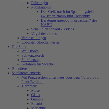
Führungen
Publikationen
Der Weißstorch im Spannungsfeld
zwischen Natur- und Tierschutz
Beratungsangebot „Fairpachten“ des
NABU
Schau dich schlau! - Videos
Vogel des Jahres
Veranstaltungen
Loburger Storchennester
Der Storch
Weißstorch
Schwarzstorch
Storchenzug
Gefahren für Störche
Patentiere
Satellitentelemetrie
Mit Prinzesschen unterwegs. Aus dem Vorwort von
Peter Berthold
Tierprofile
Mose
Claus
Gambia
Basuto
Marianne