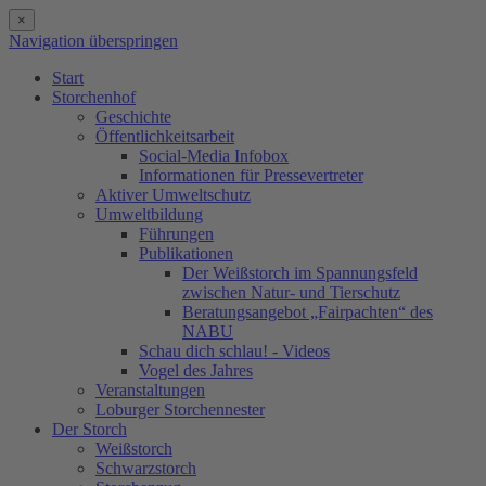
×
Navigation überspringen
Start
Storchenhof
Geschichte
Öffentlichkeitsarbeit
Social-Media Infobox
Informationen für Pressevertreter
Aktiver Umweltschutz
Umweltbildung
Führungen
Publikationen
Der Weißstorch im Spannungsfeld
zwischen Natur- und Tierschutz
Beratungsangebot „Fairpachten“ des
NABU
Schau dich schlau! - Videos
Vogel des Jahres
Veranstaltungen
Loburger Storchennester
Der Storch
Weißstorch
Schwarzstorch