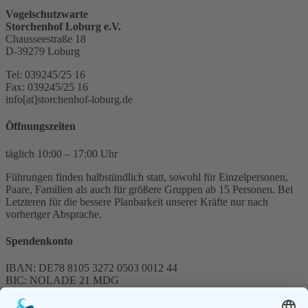
Vogelschutzwarte
Storchenhof Loburg e.V.
Chausseestraße 18
D-39279 Loburg
Tel: 039245/25 16
Fax: 039245/25 16
info[at]storchenhof-loburg.de
Öffnungszeiten
täglich 10:00 – 17:00 Uhr
Führungen finden halbstündlich statt, sowohl für Einzelpersonen,
Paare, Familien als auch für größere Gruppen ab 15 Personen. Bei
Letzteren für die bessere Planbarkeit unserer Kräfte nur nach
vorheriger Absprache.
Spendenkonto
IBAN: DE78 8105 3272 0503 0012 44
BIC: NOLADE 21 MDG
Sparkasse MagdeBurg
Spenden können steuerlich abgesetzt werden