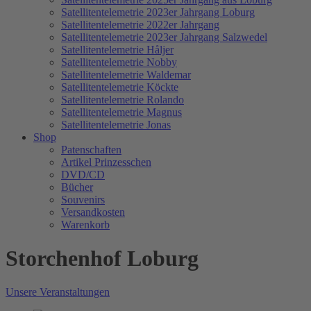
Satellitentelemetrie 2023er Jahrgang Loburg
Satellitentelemetrie 2022er Jahrgang
Satellitentelemetrie 2023er Jahrgang Salzwedel
Satellitentelemetrie Håljer
Satellitentelemetrie Nobby
Satellitentelemetrie Waldemar
Satellitentelemetrie Köckte
Satellitentelemetrie Rolando
Satellitentelemetrie Magnus
Satellitentelemetrie Jonas
Shop
Patenschaften
Artikel Prinzesschen
DVD/CD
Bücher
Souvenirs
Versandkosten
Warenkorb
Storchenhof Loburg
Unsere Veranstaltungen