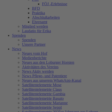
FÖJ -Erlebnisse
BFD
Praktika
Abschlußarbeiten
Ehrenamt
Mitglied werden
Laudatio für Erika
Spenden
Spenden
Unsere Partner
News
Neues vom Hof
Medienberichte
Neues aus den Loburger Horsten
Aktivitäten des Vereins
News Aktiv werden
News Pflege- und Patentiere
Neues aus unserem WhatsApp-Kanal
Satellitentelemetrie Mose
Satellitentelemetrie Claus
Satellitentelemetrie Gambia
Satellitentelemetrie Basuto
Satellitentelemetrie Marianne
Satellitentelemetrie Seppl
Satellitentelemetrie 2025er Jahrgang aus Loburg