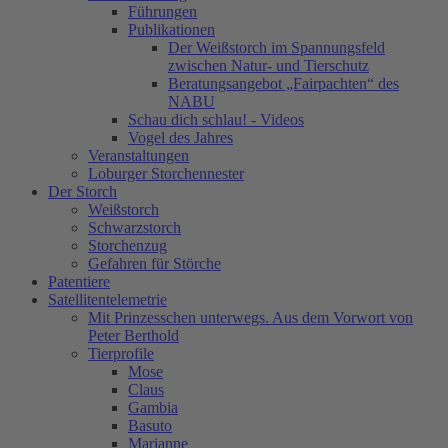
Führungen
Publikationen
Der Weißstorch im Spannungsfeld
zwischen Natur- und Tierschutz
Beratungsangebot „Fairpachten“ des
NABU
Schau dich schlau! - Videos
Vogel des Jahres
Veranstaltungen
Loburger Storchennester
Der Storch
Weißstorch
Schwarzstorch
Storchenzug
Gefahren für Störche
Patentiere
Satellitentelemetrie
Mit Prinzesschen unterwegs. Aus dem Vorwort von
Peter Berthold
Tierprofile
Mose
Claus
Gambia
Basuto
Marianne