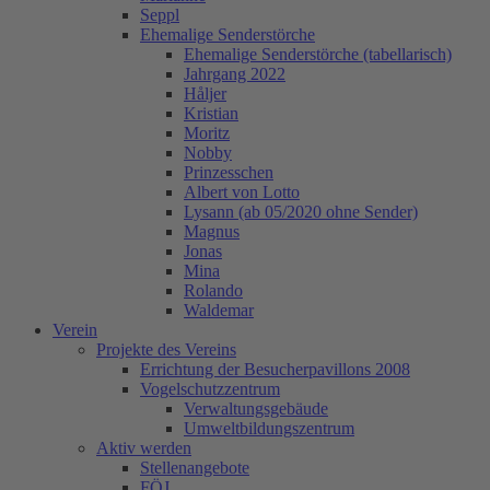
Seppl
Ehemalige Senderstörche
Ehemalige Senderstörche (tabellarisch)
Jahrgang 2022
Håljer
Kristian
Moritz
Nobby
Prinzesschen
Albert von Lotto
Lysann (ab 05/2020 ohne Sender)
Magnus
Jonas
Mina
Rolando
Waldemar
Verein
Projekte des Vereins
Errichtung der Besucherpavillons 2008
Vogelschutzzentrum
Verwaltungsgebäude
Umweltbildungszentrum
Aktiv werden
Stellenangebote
FÖJ