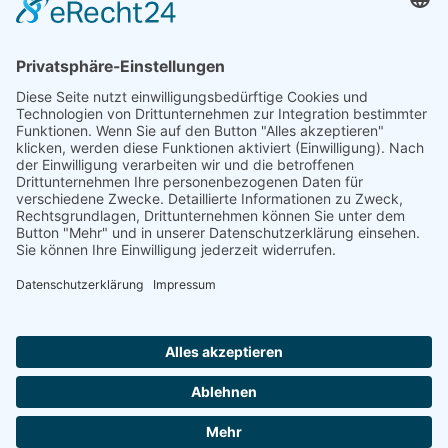
Förderung
© 1987 – 2025
Storchenhof Loburg e.V.
Alle Rechte vorbehalten.
Cookie-Einstellungen
Navigation überspringen
Impressum
Haftungsausschluss
Widerrufsrecht
Datenschutz
Facebook
Instagram
Whatsapp
YouTube
YouTubeShorts