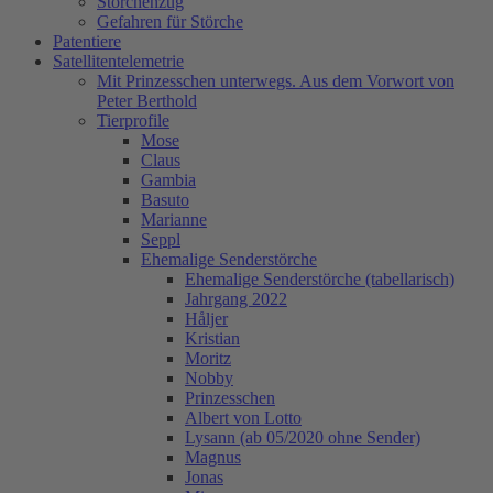
Storchenzug
Gefahren für Störche
Patentiere
Satellitentelemetrie
Mit Prinzesschen unterwegs. Aus dem Vorwort von
Peter Berthold
Tierprofile
Mose
Claus
Gambia
Basuto
Marianne
Seppl
Ehemalige Senderstörche
Ehemalige Senderstörche (tabellarisch)
Jahrgang 2022
Håljer
Kristian
Moritz
Nobby
Prinzesschen
Albert von Lotto
Lysann (ab 05/2020 ohne Sender)
Magnus
Jonas