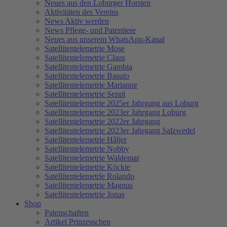
Neues aus den Loburger Horsten
Aktivitäten des Vereins
News Aktiv werden
News Pflege- und Patentiere
Neues aus unserem WhatsApp-Kanal
Satellitentelemetrie Mose
Satellitentelemetrie Claus
Satellitentelemetrie Gambia
Satellitentelemetrie Basuto
Satellitentelemetrie Marianne
Satellitentelemetrie Seppl
Satellitentelemetrie 2025er Jahrgang aus Loburg
Satellitentelemetrie 2023er Jahrgang Loburg
Satellitentelemetrie 2022er Jahrgang
Satellitentelemetrie 2023er Jahrgang Salzwedel
Satellitentelemetrie Håljer
Satellitentelemetrie Nobby
Satellitentelemetrie Waldemar
Satellitentelemetrie Köckte
Satellitentelemetrie Rolando
Satellitentelemetrie Magnus
Satellitentelemetrie Jonas
Shop
Patenschaften
Artikel Prinzesschen