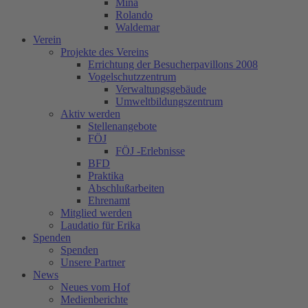
Mina
Rolando
Waldemar
Verein
Projekte des Vereins
Errichtung der Besucherpavillons 2008
Vogelschutzzentrum
Verwaltungsgebäude
Umweltbildungszentrum
Aktiv werden
Stellenangebote
FÖJ
FÖJ -Erlebnisse
BFD
Praktika
Abschlußarbeiten
Ehrenamt
Mitglied werden
Laudatio für Erika
Spenden
Spenden
Unsere Partner
News
Neues vom Hof
Medienberichte