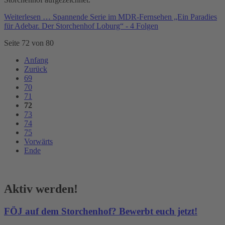
Weiterlesen …
Spannende Serie im MDR-Fernsehen „Ein Paradies
für Adebar. Der Storchenhof Loburg“ - 4 Folgen
Seite 72 von 80
Anfang
Zurück
69
70
71
72
73
74
75
Vorwärts
Ende
Aktiv werden!
FÖJ auf dem Storchenhof? Bewerbt euch jetzt!