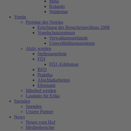
Mina
Rolando
Waldemar
Verein
Projekte des Vereins
Errichtung der Besucherpavillons 2008
Vogelschutzzentrum
Verwaltungsgebäude
Umweltbildungszentrum
Aktiv werden
Stellenangebote
FÖJ
FÖJ -Erlebnisse
BFD
Praktika
Abschlußarbeiten
Ehrenamt
Mitglied werden
Laudatio für Erika
Spenden
Spenden
Unsere Partner
News
Neues vom Hof
Medienberichte