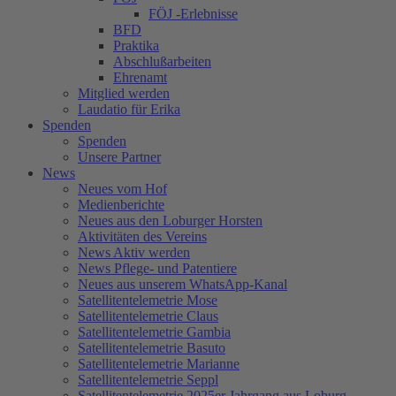
FÖJ -Erlebnisse
BFD
Praktika
Abschlußarbeiten
Ehrenamt
Mitglied werden
Laudatio für Erika
Spenden
Spenden
Unsere Partner
News
Neues vom Hof
Medienberichte
Neues aus den Loburger Horsten
Aktivitäten des Vereins
News Aktiv werden
News Pflege- und Patentiere
Neues aus unserem WhatsApp-Kanal
Satellitentelemetrie Mose
Satellitentelemetrie Claus
Satellitentelemetrie Gambia
Satellitentelemetrie Basuto
Satellitentelemetrie Marianne
Satellitentelemetrie Seppl
Satellitentelemetrie 2025er Jahrgang aus Loburg