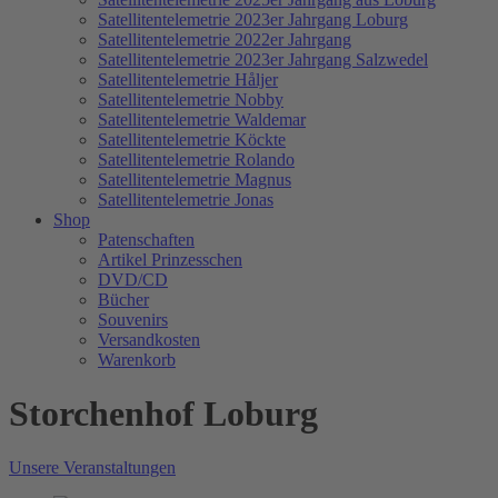
Satellitentelemetrie 2023er Jahrgang Loburg
Satellitentelemetrie 2022er Jahrgang
Satellitentelemetrie 2023er Jahrgang Salzwedel
Satellitentelemetrie Håljer
Satellitentelemetrie Nobby
Satellitentelemetrie Waldemar
Satellitentelemetrie Köckte
Satellitentelemetrie Rolando
Satellitentelemetrie Magnus
Satellitentelemetrie Jonas
Shop
Patenschaften
Artikel Prinzesschen
DVD/CD
Bücher
Souvenirs
Versandkosten
Warenkorb
Storchenhof Loburg
Unsere Veranstaltungen