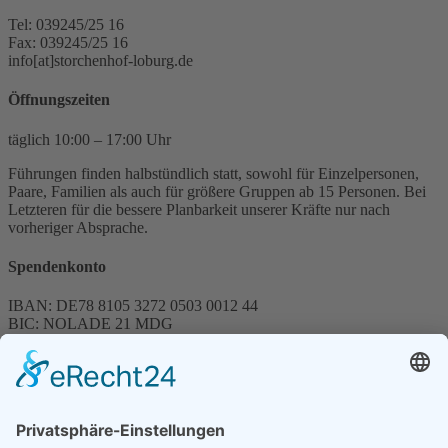
Tel: 039245/25 16
Fax: 039245/25 16
info[at]storchenhof-loburg.de
Öffnungszeiten
täglich 10:00 – 17:00 Uhr
Führungen finden halbstündlich statt, sowohl für Einzelpersonen,
Paare, Familien als auch für größere Gruppen ab 15 Personen. Bei
Letzteren für die bessere Planbarkeit unserer Kräfte nur nach
vorheriger Absprache.
Spendenkonto
IBAN: DE78 8105 3272 0503 0012 44
BIC: NOLADE 21 MDG
Sparkasse MagdeBurg
Spenden können steuerlich abgesetzt werden
Förderung