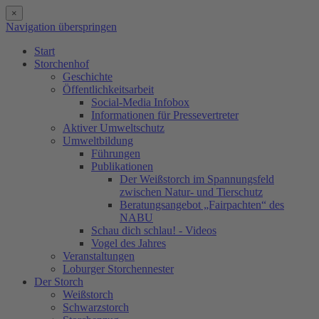
×
Navigation überspringen
Start
Storchenhof
Geschichte
Öffentlichkeitsarbeit
Social-Media Infobox
Informationen für Pressevertreter
Aktiver Umweltschutz
Umweltbildung
Führungen
Publikationen
Der Weißstorch im Spannungsfeld
zwischen Natur- und Tierschutz
Beratungsangebot „Fairpachten“ des
NABU
Schau dich schlau! - Videos
Vogel des Jahres
Veranstaltungen
Loburger Storchennester
Der Storch
Weißstorch
Schwarzstorch