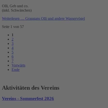
Olli, Geb und co.
(inkl. Schwänchen)
Weiterlesen …
Graugans Olli und andere Wasservögel
Seite 1 von 57
1
2
3
4
5
6
7
Vorwärts
Ende
Aktivitäten des Vereins
Vereins - Sommerfest 2026
...