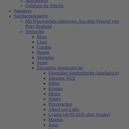
Storchenzug
Gefahren für Störche
Patentiere
Satellitentelemetrie
Mit Prinzesschen unterwegs. Aus dem Vorwort von
Peter Berthold
Tierprofile
Mose
Claus
Gambia
Basuto
Marianne
Seppl
Ehemalige Senderstörche
Ehemalige Senderstörche (tabellarisch)
Jahrgang 2022
Håljer
Kristian
Moritz
Nobby
Prinzesschen
Albert von Lotto
Lysann (ab 05/2020 ohne Sender)
Magnus
Jonas