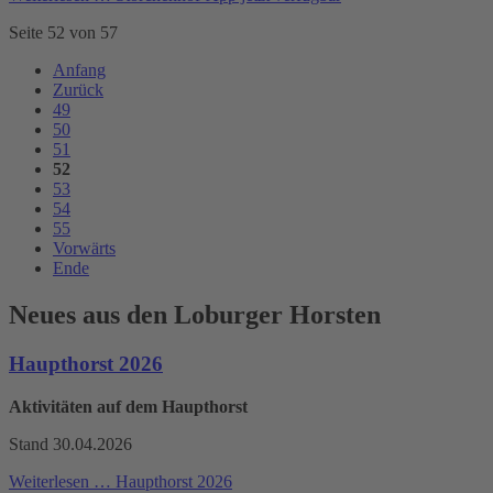
Seite 52 von 57
Anfang
Zurück
49
50
51
52
53
54
55
Vorwärts
Ende
Neues aus den Loburger Horsten
Haupthorst 2026
Aktivitäten auf dem Haupthorst
Stand 30.04.2026
Weiterlesen …
Haupthorst 2026