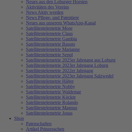
Neues aus den Loburger Horsten
Aktivitäten des Vereins
News Aktiv werden
News Pflege- und Patentiere
Neues aus unserem WhatsApp-Kanal
Satellitentelemetrie Mose
Satellitentelemetrie Claus
Satellitentelemetrie Gambia
Satellitentelemetrie Basuto
Satellitentelemetrie Marianne
Satellitentelemetrie Seppl
Satellitentelemetrie 2025er Jahrgang aus Loburg
Satellitentelemetrie 2023er Jahrgang Loburg
Satellitentelemetrie 2022er Jahrgang
Satellitentelemetrie 2023er Jahrgang Salzwedel
Satellitentelemetrie Håljer
Satellitentelemetrie Nobby
Satellitentelemetrie Waldemar
Satellitentelemetrie Köckte
Satellitentelemetrie Rolando
Satellitentelemetrie Magnus
Satellitentelemetrie Jonas
Shop
Patenschaften
Artikel Prinzesschen