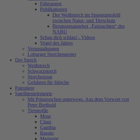
Führungen
Publikationen
Der Weißstorch im Spannungsfeld
zwischen Natur- und Tierschutz
Beratungsangebot „Fairpachten“ des
NABU
Schau dich schlau! - Videos
Vogel des Jahres
Veranstaltungen
Loburger Storchennester
Der Storch
Weißstorch
Schwarzstorch
Storchenzug
Gefahren für Störche
Patentiere
Satellitentelemetrie
Mit Prinzesschen unterwegs. Aus dem Vorwort von
Peter Berthold
Tierprofile
Mose
Claus
Gambia
Basuto
Marianne