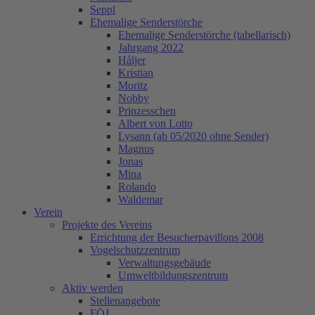
Seppl
Ehemalige Senderstörche
Ehemalige Senderstörche (tabellarisch)
Jahrgang 2022
Håljer
Kristian
Moritz
Nobby
Prinzesschen
Albert von Lotto
Lysann (ab 05/2020 ohne Sender)
Magnus
Jonas
Mina
Rolando
Waldemar
Verein
Projekte des Vereins
Errichtung der Besucherpavillons 2008
Vogelschutzzentrum
Verwaltungsgebäude
Umweltbildungszentrum
Aktiv werden
Stellenangebote
FÖJ