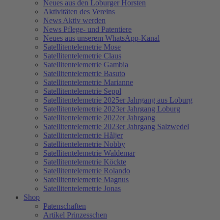
Neues aus den Loburger Horsten
Aktivitäten des Vereins
News Aktiv werden
News Pflege- und Patentiere
Neues aus unserem WhatsApp-Kanal
Satellitentelemetrie Mose
Satellitentelemetrie Claus
Satellitentelemetrie Gambia
Satellitentelemetrie Basuto
Satellitentelemetrie Marianne
Satellitentelemetrie Seppl
Satellitentelemetrie 2025er Jahrgang aus Loburg
Satellitentelemetrie 2023er Jahrgang Loburg
Satellitentelemetrie 2022er Jahrgang
Satellitentelemetrie 2023er Jahrgang Salzwedel
Satellitentelemetrie Håljer
Satellitentelemetrie Nobby
Satellitentelemetrie Waldemar
Satellitentelemetrie Köckte
Satellitentelemetrie Rolando
Satellitentelemetrie Magnus
Satellitentelemetrie Jonas
Shop
Patenschaften
Artikel Prinzesschen