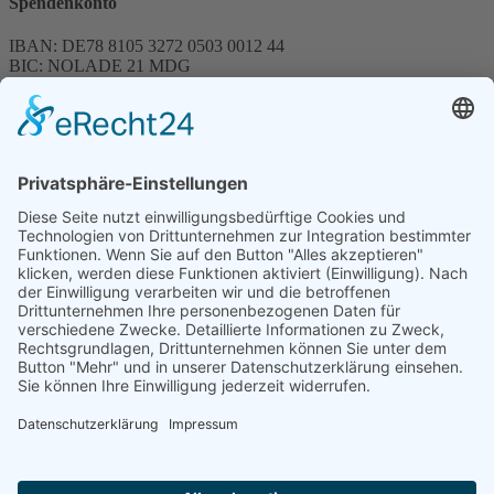
Spendenkonto
IBAN: DE78 8105 3272 0503 0012 44
BIC: NOLADE 21 MDG
Sparkasse MagdeBurg
Spenden können steuerlich abgesetzt werden
Förderung
© 1987 – 2025
Storchenhof Loburg e.V.
Alle Rechte vorbehalten.
Cookie-Einstellungen
Navigation überspringen
Impressum
Haftungsausschluss
Widerrufsrecht
Datenschutz