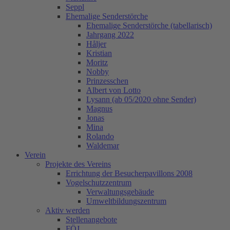
Seppl
Ehemalige Senderstörche
Ehemalige Senderstörche (tabellarisch)
Jahrgang 2022
Håljer
Kristian
Moritz
Nobby
Prinzesschen
Albert von Lotto
Lysann (ab 05/2020 ohne Sender)
Magnus
Jonas
Mina
Rolando
Waldemar
Verein
Projekte des Vereins
Errichtung der Besucherpavillons 2008
Vogelschutzzentrum
Verwaltungsgebäude
Umweltbildungszentrum
Aktiv werden
Stellenangebote
FÖJ