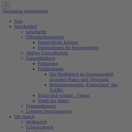
×
Navigation überspringen
Start
Storchenhof
Geschichte
Öffentlichkeitsarbeit
Social-Media Infobox
Informationen für Pressevertreter
Aktiver Umweltschutz
Umweltbildung
Führungen
Publikationen
Der Weißstorch im Spannungsfeld
zwischen Natur- und Tierschutz
Beratungsangebot „Fairpachten“ des
NABU
Schau dich schlau! - Videos
Vogel des Jahres
Veranstaltungen
Loburger Storchennester
Der Storch
Weißstorch
Schwarzstorch