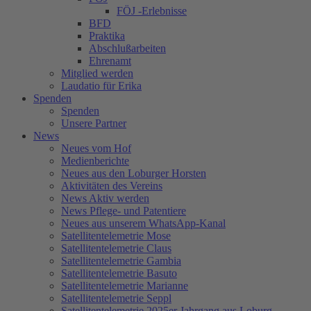
FÖJ -Erlebnisse
BFD
Praktika
Abschlußarbeiten
Ehrenamt
Mitglied werden
Laudatio für Erika
Spenden
Spenden
Unsere Partner
News
Neues vom Hof
Medienberichte
Neues aus den Loburger Horsten
Aktivitäten des Vereins
News Aktiv werden
News Pflege- und Patentiere
Neues aus unserem WhatsApp-Kanal
Satellitentelemetrie Mose
Satellitentelemetrie Claus
Satellitentelemetrie Gambia
Satellitentelemetrie Basuto
Satellitentelemetrie Marianne
Satellitentelemetrie Seppl
Satellitentelemetrie 2025er Jahrgang aus Loburg