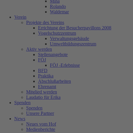
Mina
Rolando
Waldemar
Verein
Projekte des Vereins
Errichtung der Besucherpavillons 2008
Vogelschutzzentrum
Verwaltungsgebäude
Umweltbildungszentrum
Aktiv werden
Stellenangebote
FÖJ
FÖJ -Erlebnisse
BFD
Praktika
Abschlußarbeiten
Ehrenamt
Mitglied werden
Laudatio für Erika
Spenden
Spenden
Unsere Partner
News
Neues vom Hof
Medienberichte