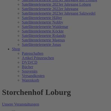
Satellitentelemetrie 2023er Jahrgang Loburg
Satellitentelemetrie 2022er Jahrgang
Satellitentelemetrie 2023er Jahrgang Salzwedel
Satellitentelemetrie Håljer
Satellitentelemetrie Nobby
Satellitentelemetrie Waldemar
Satellitentelemetrie Köckte
Satellitentelemetrie Rolando
Satellitentelemetrie Magnus
Satellitentelemetrie Jonas
Shop
Patenschaften
Artikel Prinzesschen
DVD/CD
Bücher
Souvenirs
Versandkosten
Warenkorb
Storchenhof Loburg
Unsere Veranstaltungen