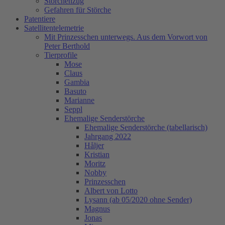
Storchenzug
Gefahren für Störche
Patentiere
Satellitentelemetrie
Mit Prinzesschen unterwegs. Aus dem Vorwort von
Peter Berthold
Tierprofile
Mose
Claus
Gambia
Basuto
Marianne
Seppl
Ehemalige Senderstörche
Ehemalige Senderstörche (tabellarisch)
Jahrgang 2022
Håljer
Kristian
Moritz
Nobby
Prinzesschen
Albert von Lotto
Lysann (ab 05/2020 ohne Sender)
Magnus
Jonas