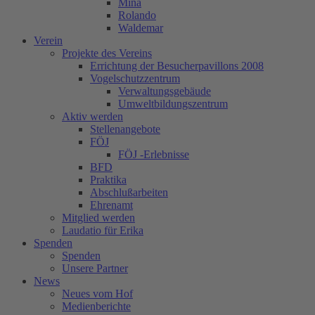
Mina
Rolando
Waldemar
Verein
Projekte des Vereins
Errichtung der Besucherpavillons 2008
Vogelschutzzentrum
Verwaltungsgebäude
Umweltbildungszentrum
Aktiv werden
Stellenangebote
FÖJ
FÖJ -Erlebnisse
BFD
Praktika
Abschlußarbeiten
Ehrenamt
Mitglied werden
Laudatio für Erika
Spenden
Spenden
Unsere Partner
News
Neues vom Hof
Medienberichte