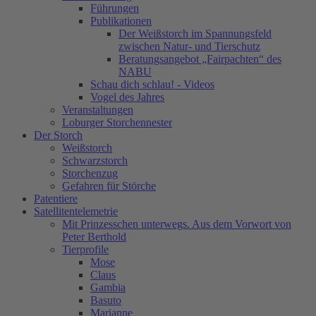
Führungen
Publikationen
Der Weißstorch im Spannungsfeld
zwischen Natur- und Tierschutz
Beratungsangebot „Fairpachten“ des
NABU
Schau dich schlau! - Videos
Vogel des Jahres
Veranstaltungen
Loburger Storchennester
Der Storch
Weißstorch
Schwarzstorch
Storchenzug
Gefahren für Störche
Patentiere
Satellitentelemetrie
Mit Prinzesschen unterwegs. Aus dem Vorwort von
Peter Berthold
Tierprofile
Mose
Claus
Gambia
Basuto
Marianne