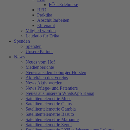
FÖJ -Erlebnisse
BFD
Praktika
Abschlußarbeiten
Ehrenamt
Mitglied werden
Laudatio für Erika
Spenden
Spenden
Unsere Partner
News
Neues vom Hof
Medienberichte
Neues aus den Loburger Horsten
Aktivitäten des Vereins
News Aktiv werden
News Pflege- und Patentiere
Neues aus unserem WhatsApp-Kanal
Satellitentelemetrie Mose
Satellitentelemetrie Claus
Satellitentelemetrie Gambia
Satellitentelemetrie Basuto
Satellitentelemetrie Marianne
Satellitentelemetrie Seppl
Satellitentelemetrie 2025er Jahrgang aus Loburg