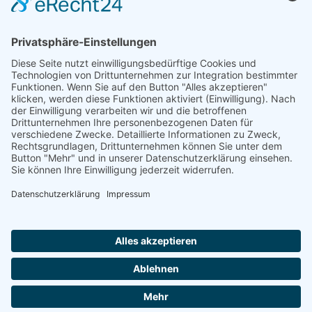
Förderung
© 1987 – 2025
Storchenhof Loburg e.V.
Alle Rechte vorbehalten.
Cookie-Einstellungen
Navigation überspringen
Impressum
Haftungsausschluss
Widerrufsrecht
Datenschutz
Facebook
Instagram
Whatsapp
YouTube
YouTubeShorts