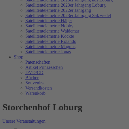
Satellitentelemetrie 2023er Jahrgang Loburg
Satellitentelemetrie 2022er Jahrgang
Satellitentelemetrie 2023er Jahrgang Salzwedel
Satellitentelemetrie Håljer
Satellitentelemetrie Nobby
Satellitentelemetrie Waldemar
Satellitentelemetrie Köckte
Satellitentelemetrie Rolando
Satellitentelemetrie Magnus
Satellitentelemetrie Jonas
Shop
Patenschaften
Artikel Prinzesschen
DVD/CD
Bücher
Souvenirs
Versandkosten
Warenkorb
Storchenhof Loburg
Unsere Veranstaltungen