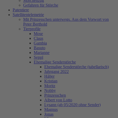
Storchenzug
Gefahren für Störche
Patentiere
Satellitentelemetrie
Mit Prinzesschen unterwegs. Aus dem Vorwort von
Peter Berthold
Tierprofile
Mose
Claus
Gambia
Basuto
Marianne
Seppl
Ehemalige Senderstörche
Ehemalige Senderstörche (tabellarisch)
Jahrgang 2022
Håljer
Kristian
Moritz
Nobby
Prinzesschen
Albert von Lotto
Lysann (ab 05/2020 ohne Sender)
Magnus
Jonas