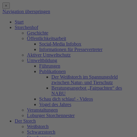
×
Navigation überspringen
Start
Storchenhof
Geschichte
Öffentlichkeitsarbeit
Social-Media Infobox
Informationen für Pressevertreter
Aktiver Umweltschutz
Umweltbildung
Führungen
Publikationen
Der Weißstorch im Spannungsfeld
zwischen Natur- und Tierschutz
Beratungsangebot „Fairpachten“ des
NABU
Schau dich schlau! - Videos
Vogel des Jahres
Veranstaltungen
Loburger Storchennester
Der Storch
Weißstorch
Schwarzstorch