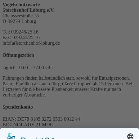
Vogelschutzwarte
Storchenhof Loburg e.V.
Chausseestraße 18
D-39279 Loburg
Tel: 039245/25 16
Fax: 039245/25 16
info[at]storchenhof-loburg.de
Öffnungszeiten
täglich 10:00 – 17:00 Uhr
Führungen finden halbstündlich statt, sowohl für Einzelpersonen,
Paare, Familien als auch für größere Gruppen ab 15 Personen. Bei
Letzteren für die bessere Planbarkeit unserer Kräfte nur nach
vorheriger Absprache.
Spendenkonto
IBAN: DE78 8105 3272 0503 0012 44
BIC: NOLADE 21 MDG
Sparkasse MagdeBurg
Spenden können steuerlich abgesetzt werden