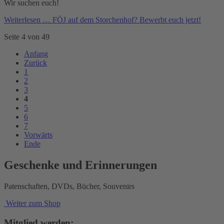
Wir suchen euch!
Weiterlesen …
FÖJ auf dem Storchenhof? Bewerbt euch jetzt!
Seite 4 von 49
Anfang
Zurück
1
2
3
4
5
6
7
Vorwärts
Ende
Geschenke und Erinnerungen
Patenschaften, DVDs, Bücher, Souvenirs
Weiter zum Shop
Mitglied werden: