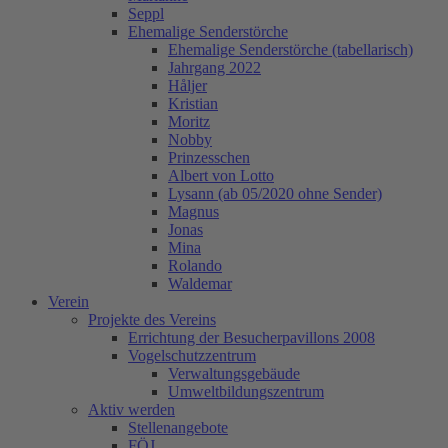
Seppl
Ehemalige Senderstörche
Ehemalige Senderstörche (tabellarisch)
Jahrgang 2022
Håljer
Kristian
Moritz
Nobby
Prinzesschen
Albert von Lotto
Lysann (ab 05/2020 ohne Sender)
Magnus
Jonas
Mina
Rolando
Waldemar
Verein
Projekte des Vereins
Errichtung der Besucherpavillons 2008
Vogelschutzzentrum
Verwaltungsgebäude
Umweltbildungszentrum
Aktiv werden
Stellenangebote
FÖJ