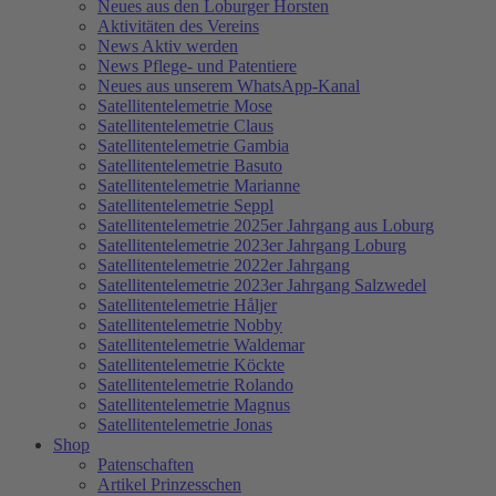
Neues aus den Loburger Horsten
Aktivitäten des Vereins
News Aktiv werden
News Pflege- und Patentiere
Neues aus unserem WhatsApp-Kanal
Satellitentelemetrie Mose
Satellitentelemetrie Claus
Satellitentelemetrie Gambia
Satellitentelemetrie Basuto
Satellitentelemetrie Marianne
Satellitentelemetrie Seppl
Satellitentelemetrie 2025er Jahrgang aus Loburg
Satellitentelemetrie 2023er Jahrgang Loburg
Satellitentelemetrie 2022er Jahrgang
Satellitentelemetrie 2023er Jahrgang Salzwedel
Satellitentelemetrie Håljer
Satellitentelemetrie Nobby
Satellitentelemetrie Waldemar
Satellitentelemetrie Köckte
Satellitentelemetrie Rolando
Satellitentelemetrie Magnus
Satellitentelemetrie Jonas
Shop
Patenschaften
Artikel Prinzesschen