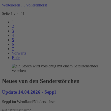
Weiterlesen …
Volierenhorst
Seite 1 von 51
1
2
3
4
5
6
7
Vorwärts
Ende
Neues von den Senderstörchen
Update 14.04.2026 - Seppl
Seppl im Wendland/Niedersachsen
auf "Brautschau"?