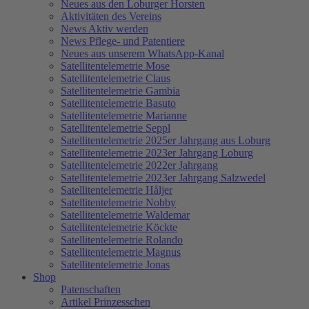
Neues aus den Loburger Horsten
Aktivitäten des Vereins
News Aktiv werden
News Pflege- und Patentiere
Neues aus unserem WhatsApp-Kanal
Satellitentelemetrie Mose
Satellitentelemetrie Claus
Satellitentelemetrie Gambia
Satellitentelemetrie Basuto
Satellitentelemetrie Marianne
Satellitentelemetrie Seppl
Satellitentelemetrie 2025er Jahrgang aus Loburg
Satellitentelemetrie 2023er Jahrgang Loburg
Satellitentelemetrie 2022er Jahrgang
Satellitentelemetrie 2023er Jahrgang Salzwedel
Satellitentelemetrie Håljer
Satellitentelemetrie Nobby
Satellitentelemetrie Waldemar
Satellitentelemetrie Köckte
Satellitentelemetrie Rolando
Satellitentelemetrie Magnus
Satellitentelemetrie Jonas
Shop
Patenschaften
Artikel Prinzesschen