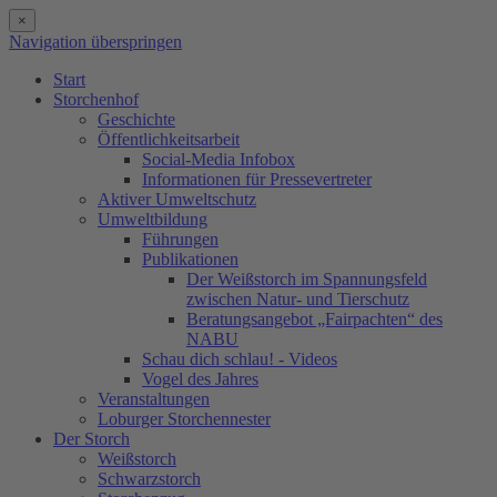
×
Navigation überspringen
Start
Storchenhof
Geschichte
Öffentlichkeitsarbeit
Social-Media Infobox
Informationen für Pressevertreter
Aktiver Umweltschutz
Umweltbildung
Führungen
Publikationen
Der Weißstorch im Spannungsfeld
zwischen Natur- und Tierschutz
Beratungsangebot „Fairpachten“ des
NABU
Schau dich schlau! - Videos
Vogel des Jahres
Veranstaltungen
Loburger Storchennester
Der Storch
Weißstorch
Schwarzstorch