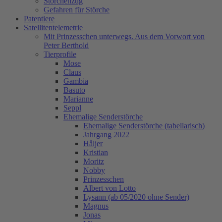
Storchenzug
Gefahren für Störche
Patentiere
Satellitentelemetrie
Mit Prinzesschen unterwegs. Aus dem Vorwort von
Peter Berthold
Tierprofile
Mose
Claus
Gambia
Basuto
Marianne
Seppl
Ehemalige Senderstörche
Ehemalige Senderstörche (tabellarisch)
Jahrgang 2022
Håljer
Kristian
Moritz
Nobby
Prinzesschen
Albert von Lotto
Lysann (ab 05/2020 ohne Sender)
Magnus
Jonas