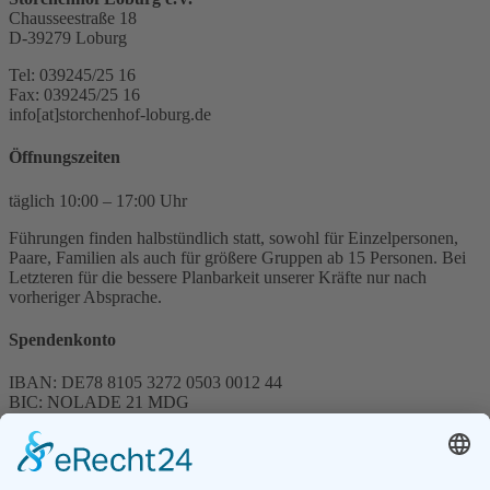
Chausseestraße 18
D-39279 Loburg
Tel: 039245/25 16
Fax: 039245/25 16
info[at]storchenhof-loburg.de
Öffnungszeiten
täglich 10:00 – 17:00 Uhr
Führungen finden halbstündlich statt, sowohl für Einzelpersonen,
Paare, Familien als auch für größere Gruppen ab 15 Personen. Bei
Letzteren für die bessere Planbarkeit unserer Kräfte nur nach
vorheriger Absprache.
Spendenkonto
IBAN: DE78 8105 3272 0503 0012 44
BIC: NOLADE 21 MDG
Sparkasse MagdeBurg
Spenden können steuerlich abgesetzt werden