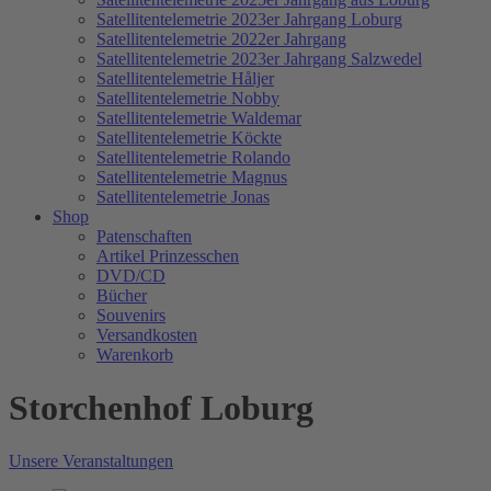
Satellitentelemetrie 2023er Jahrgang Loburg
Satellitentelemetrie 2022er Jahrgang
Satellitentelemetrie 2023er Jahrgang Salzwedel
Satellitentelemetrie Håljer
Satellitentelemetrie Nobby
Satellitentelemetrie Waldemar
Satellitentelemetrie Köckte
Satellitentelemetrie Rolando
Satellitentelemetrie Magnus
Satellitentelemetrie Jonas
Shop
Patenschaften
Artikel Prinzesschen
DVD/CD
Bücher
Souvenirs
Versandkosten
Warenkorb
Storchenhof Loburg
Unsere Veranstaltungen