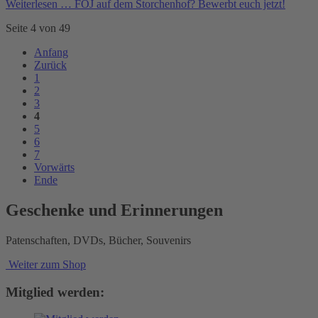
Weiterlesen …
FÖJ auf dem Storchenhof? Bewerbt euch jetzt!
Seite 4 von 49
Anfang
Zurück
1
2
3
4
5
6
7
Vorwärts
Ende
Geschenke und Erinnerungen
Patenschaften, DVDs, Bücher, Souvenirs
Weiter zum Shop
Mitglied werden: