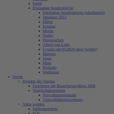
Seppl
Ehemalige Senderstörche
Ehemalige Senderstörche (tabellarisch)
Jahrgang 2022
Håljer
Kristian
Moritz
Nobby
Prinzesschen
Albert von Lotto
Lysann (ab 05/2020 ohne Sender)
Magnus
Jonas
Mina
Rolando
Waldemar
Verein
Projekte des Vereins
Errichtung der Besucherpavillons 2008
Vogelschutzzentrum
Verwaltungsgebäude
Umweltbildungszentrum
Aktiv werden
Stellenangebote
FÖJ