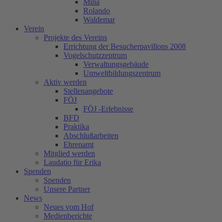
Mina
Rolando
Waldemar
Verein
Projekte des Vereins
Errichtung der Besucherpavillons 2008
Vogelschutzzentrum
Verwaltungsgebäude
Umweltbildungszentrum
Aktiv werden
Stellenangebote
FÖJ
FÖJ -Erlebnisse
BFD
Praktika
Abschlußarbeiten
Ehrenamt
Mitglied werden
Laudatio für Erika
Spenden
Spenden
Unsere Partner
News
Neues vom Hof
Medienberichte