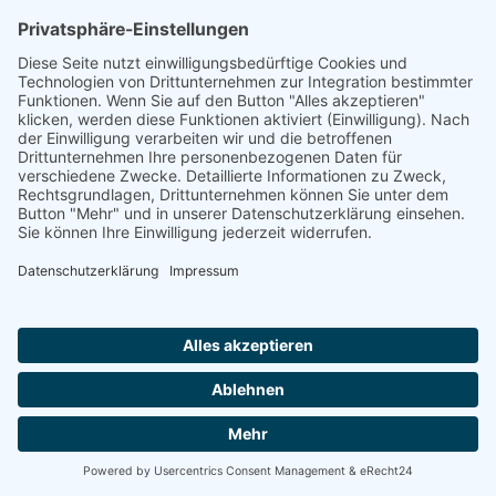
Förderung
© 1987 – 2025
Storchenhof Loburg e.V.
Alle Rechte vorbehalten.
Cookie-Einstellungen
Navigation überspringen
Impressum
Haftungsausschluss
Widerrufsrecht
Datenschutz
Facebook
Instagram
Whatsapp
YouTube
YouTubeShorts