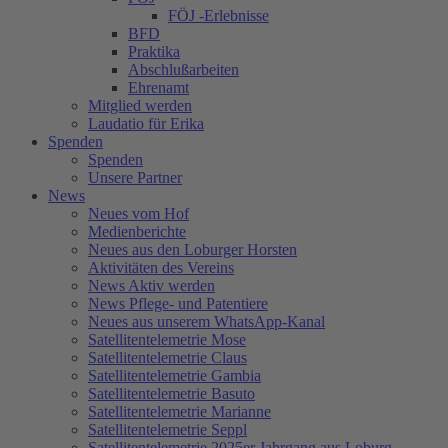
FÖJ -Erlebnisse
BFD
Praktika
Abschlußarbeiten
Ehrenamt
Mitglied werden
Laudatio für Erika
Spenden
Spenden
Unsere Partner
News
Neues vom Hof
Medienberichte
Neues aus den Loburger Horsten
Aktivitäten des Vereins
News Aktiv werden
News Pflege- und Patentiere
Neues aus unserem WhatsApp-Kanal
Satellitentelemetrie Mose
Satellitentelemetrie Claus
Satellitentelemetrie Gambia
Satellitentelemetrie Basuto
Satellitentelemetrie Marianne
Satellitentelemetrie Seppl
Satellitentelemetrie 2025er Jahrgang aus Loburg