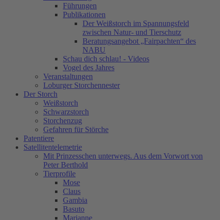
Führungen
Publikationen
Der Weißstorch im Spannungsfeld
zwischen Natur- und Tierschutz
Beratungsangebot „Fairpachten“ des
NABU
Schau dich schlau! - Videos
Vogel des Jahres
Veranstaltungen
Loburger Storchennester
Der Storch
Weißstorch
Schwarzstorch
Storchenzug
Gefahren für Störche
Patentiere
Satellitentelemetrie
Mit Prinzesschen unterwegs. Aus dem Vorwort von
Peter Berthold
Tierprofile
Mose
Claus
Gambia
Basuto
Marianne