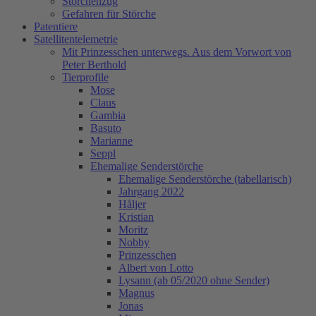
Storchenzug
Gefahren für Störche
Patentiere
Satellitentelemetrie
Mit Prinzesschen unterwegs. Aus dem Vorwort von
Peter Berthold
Tierprofile
Mose
Claus
Gambia
Basuto
Marianne
Seppl
Ehemalige Senderstörche
Ehemalige Senderstörche (tabellarisch)
Jahrgang 2022
Håljer
Kristian
Moritz
Nobby
Prinzesschen
Albert von Lotto
Lysann (ab 05/2020 ohne Sender)
Magnus
Jonas