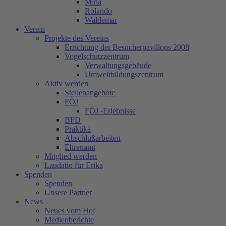
Mina
Rolando
Waldemar
Verein
Projekte des Vereins
Errichtung der Besucherpavillons 2008
Vogelschutzzentrum
Verwaltungsgebäude
Umweltbildungszentrum
Aktiv werden
Stellenangebote
FÖJ
FÖJ -Erlebnisse
BFD
Praktika
Abschlußarbeiten
Ehrenamt
Mitglied werden
Laudatio für Erika
Spenden
Spenden
Unsere Partner
News
Neues vom Hof
Medienberichte