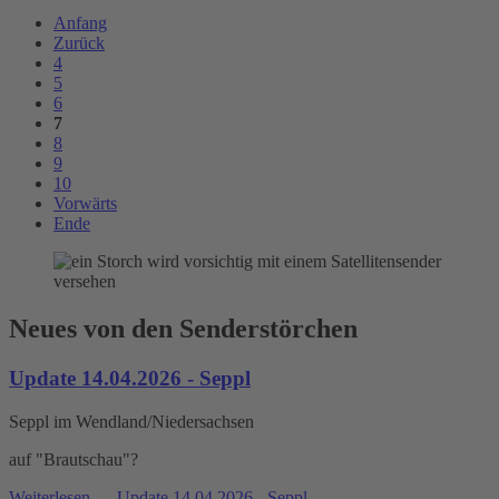
Anfang
Zurück
4
5
6
7
8
9
10
Vorwärts
Ende
Neues von den Senderstörchen
Update 14.04.2026 - Seppl
Seppl im Wendland/Niedersachsen
auf "Brautschau"?
Weiterlesen …
Update 14.04.2026 - Seppl