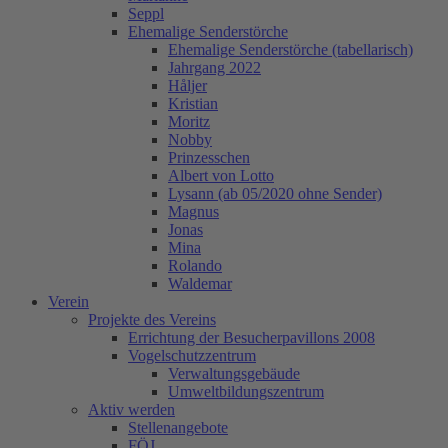
Seppl
Ehemalige Senderstörche
Ehemalige Senderstörche (tabellarisch)
Jahrgang 2022
Håljer
Kristian
Moritz
Nobby
Prinzesschen
Albert von Lotto
Lysann (ab 05/2020 ohne Sender)
Magnus
Jonas
Mina
Rolando
Waldemar
Verein
Projekte des Vereins
Errichtung der Besucherpavillons 2008
Vogelschutzzentrum
Verwaltungsgebäude
Umweltbildungszentrum
Aktiv werden
Stellenangebote
FÖJ