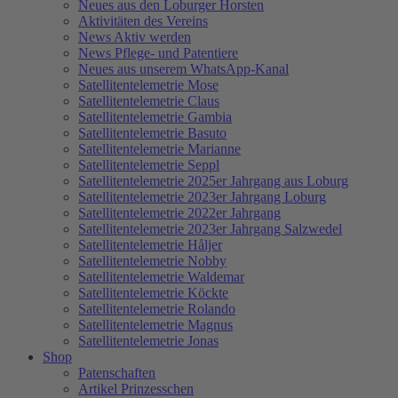
Neues aus den Loburger Horsten
Aktivitäten des Vereins
News Aktiv werden
News Pflege- und Patentiere
Neues aus unserem WhatsApp-Kanal
Satellitentelemetrie Mose
Satellitentelemetrie Claus
Satellitentelemetrie Gambia
Satellitentelemetrie Basuto
Satellitentelemetrie Marianne
Satellitentelemetrie Seppl
Satellitentelemetrie 2025er Jahrgang aus Loburg
Satellitentelemetrie 2023er Jahrgang Loburg
Satellitentelemetrie 2022er Jahrgang
Satellitentelemetrie 2023er Jahrgang Salzwedel
Satellitentelemetrie Håljer
Satellitentelemetrie Nobby
Satellitentelemetrie Waldemar
Satellitentelemetrie Köckte
Satellitentelemetrie Rolando
Satellitentelemetrie Magnus
Satellitentelemetrie Jonas
Shop
Patenschaften
Artikel Prinzesschen