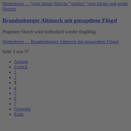
Weiterlesen …
Viele kleine Störche "stehlen" viele kleine und große
Herzen
Brandenburger Altstorch mit genageltem Flügel
Prignitzer Storch wird hoffentlich wieder flugfähig.
Weiterlesen …
Brandenburger Altstorch mit genageltem Flügel
Seite 3 von 57
Anfang
Zurück
1
2
3
4
5
6
7
Vorwärts
Ende