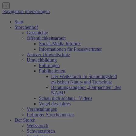
×
Navigation überspringen
Start
Storchenhof
Geschichte
Öffentlichkeitsarbeit
Social-Media Infobox
Informationen für Pressevertreter
Aktiver Umweltschutz
Umweltbildung
Führungen
Publikationen
Der Weißstorch im Spannungsfeld
zwischen Natur- und Tierschutz
Beratungsangebot „Fairpachten“ des
NABU
Schau dich schlau! - Videos
Vogel des Jahres
Veranstaltungen
Loburger Storchennester
Der Storch
Weißstorch
Schwarzstorch