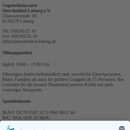
Vogelschutzwarte
Storchenhof Loburg e.V.
Chausseestraße 18
D-39279 Loburg
Tel: 039245/25 16
Fax: 039245/25 16
info[at]storchenhof-loburg.de
Öffnungszeiten
täglich 10:00 – 17:00 Uhr
Führungen finden halbstündlich statt, sowohl für Einzelpersonen,
Paare, Familien als auch für größere Gruppen ab 15 Personen. Bei
Letzteren für die bessere Planbarkeit unserer Kräfte nur nach
vorheriger Absprache.
Spendenkonto
IBAN: DE78 8105 3272 0503 0012 44
BIC: NOLADE 21 MDG
Sparkasse MagdeBurg
Spenden können steuerlich abgesetzt werden