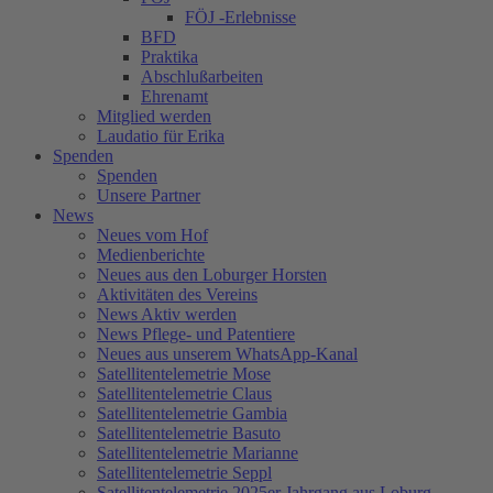
FÖJ -Erlebnisse
BFD
Praktika
Abschlußarbeiten
Ehrenamt
Mitglied werden
Laudatio für Erika
Spenden
Spenden
Unsere Partner
News
Neues vom Hof
Medienberichte
Neues aus den Loburger Horsten
Aktivitäten des Vereins
News Aktiv werden
News Pflege- und Patentiere
Neues aus unserem WhatsApp-Kanal
Satellitentelemetrie Mose
Satellitentelemetrie Claus
Satellitentelemetrie Gambia
Satellitentelemetrie Basuto
Satellitentelemetrie Marianne
Satellitentelemetrie Seppl
Satellitentelemetrie 2025er Jahrgang aus Loburg