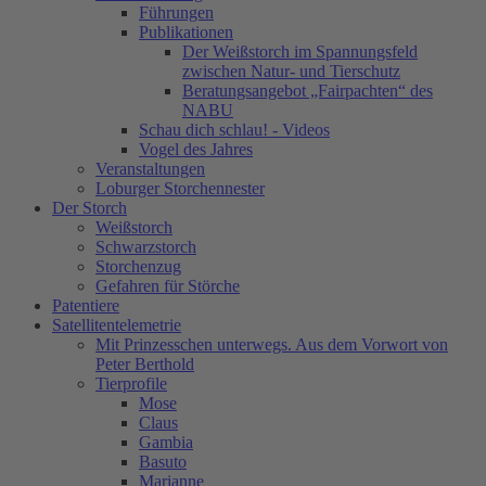
Führungen
Publikationen
Der Weißstorch im Spannungsfeld
zwischen Natur- und Tierschutz
Beratungsangebot „Fairpachten“ des
NABU
Schau dich schlau! - Videos
Vogel des Jahres
Veranstaltungen
Loburger Storchennester
Der Storch
Weißstorch
Schwarzstorch
Storchenzug
Gefahren für Störche
Patentiere
Satellitentelemetrie
Mit Prinzesschen unterwegs. Aus dem Vorwort von
Peter Berthold
Tierprofile
Mose
Claus
Gambia
Basuto
Marianne