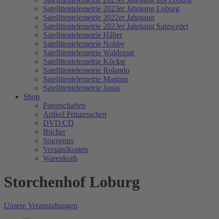
Satellitentelemetrie 2023er Jahrgang Loburg
Satellitentelemetrie 2022er Jahrgang
Satellitentelemetrie 2023er Jahrgang Salzwedel
Satellitentelemetrie Håljer
Satellitentelemetrie Nobby
Satellitentelemetrie Waldemar
Satellitentelemetrie Köckte
Satellitentelemetrie Rolando
Satellitentelemetrie Magnus
Satellitentelemetrie Jonas
Shop
Patenschaften
Artikel Prinzesschen
DVD/CD
Bücher
Souvenirs
Versandkosten
Warenkorb
Storchenhof Loburg
Unsere Veranstaltungen