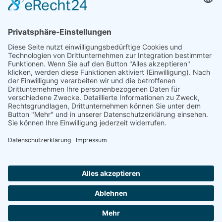
Förderung
© 1987 – 2025
Storchenhof Loburg e.V.
Alle Rechte vorbehalten.
Cookie-Einstellungen
Navigation überspringen
Impressum
Haftungsausschluss
Widerrufsrecht
Datenschutz
Facebook
Instagram
Whatsapp
YouTube
YouTubeShorts