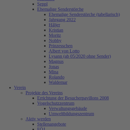
Seppl
Ehemalige Senderstörche
Ehemalige Senderstörche (tabellarisch)
Jahrgang 2022
Håljer
Kristian
Moritz
Nobby
Prinzesschen
Albert von Lotto
Lysann (ab 05/2020 ohne Sender)
Magnus
Jonas
Mina
Rolando
Waldemar
Verein
Projekte des Vereins
Errichtung der Besucherpavillons 2008
Vogelschutzzentrum
Verwaltungsgebäude
Umweltbildungszentrum
Aktiv werden
Stellenangebote
FÖJ