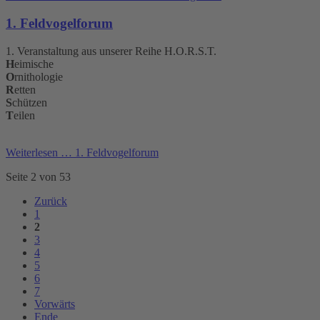
1. Feldvogelforum
1. Veranstaltung aus unserer Reihe H.O.R.S.T.
H
eimische
O
rnithologie
R
etten
S
chützen
T
eilen
Weiterlesen …
1. Feldvogelforum
Seite 2 von 53
Zurück
1
2
3
4
5
6
7
Vorwärts
Ende