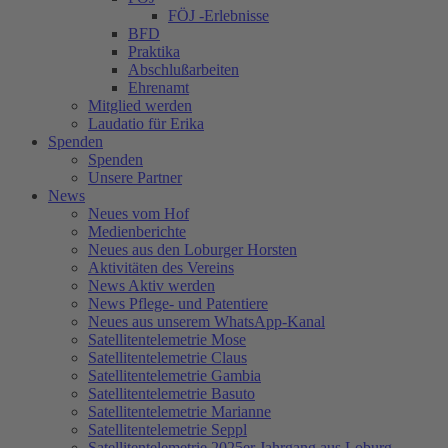
FÖJ -Erlebnisse
BFD
Praktika
Abschlußarbeiten
Ehrenamt
Mitglied werden
Laudatio für Erika
Spenden
Spenden
Unsere Partner
News
Neues vom Hof
Medienberichte
Neues aus den Loburger Horsten
Aktivitäten des Vereins
News Aktiv werden
News Pflege- und Patentiere
Neues aus unserem WhatsApp-Kanal
Satellitentelemetrie Mose
Satellitentelemetrie Claus
Satellitentelemetrie Gambia
Satellitentelemetrie Basuto
Satellitentelemetrie Marianne
Satellitentelemetrie Seppl
Satellitentelemetrie 2025er Jahrgang aus Loburg