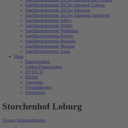
Satellitentelemetrie 2023er Jahrgang Loburg
Satellitentelemetrie 2022er Jahrgang
Satellitentelemetrie 2023er Jahrgang Salzwedel
Satellitentelemetrie Håljer
Satellitentelemetrie Nobby
Satellitentelemetrie Waldemar
Satellitentelemetrie Köckte
Satellitentelemetrie Rolando
Satellitentelemetrie Magnus
Satellitentelemetrie Jonas
Shop
Patenschaften
Artikel Prinzesschen
DVD/CD
Bücher
Souvenirs
Versandkosten
Warenkorb
Storchenhof Loburg
Unsere Veranstaltungen