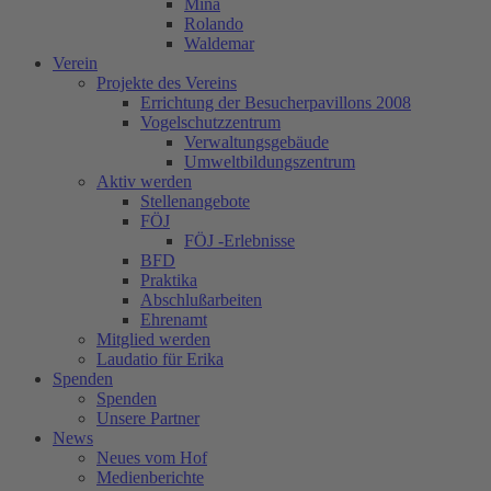
Mina
Rolando
Waldemar
Verein
Projekte des Vereins
Errichtung der Besucherpavillons 2008
Vogelschutzzentrum
Verwaltungsgebäude
Umweltbildungszentrum
Aktiv werden
Stellenangebote
FÖJ
FÖJ -Erlebnisse
BFD
Praktika
Abschlußarbeiten
Ehrenamt
Mitglied werden
Laudatio für Erika
Spenden
Spenden
Unsere Partner
News
Neues vom Hof
Medienberichte