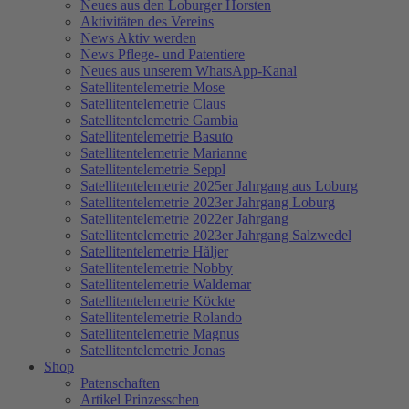
Neues aus den Loburger Horsten
Aktivitäten des Vereins
News Aktiv werden
News Pflege- und Patentiere
Neues aus unserem WhatsApp-Kanal
Satellitentelemetrie Mose
Satellitentelemetrie Claus
Satellitentelemetrie Gambia
Satellitentelemetrie Basuto
Satellitentelemetrie Marianne
Satellitentelemetrie Seppl
Satellitentelemetrie 2025er Jahrgang aus Loburg
Satellitentelemetrie 2023er Jahrgang Loburg
Satellitentelemetrie 2022er Jahrgang
Satellitentelemetrie 2023er Jahrgang Salzwedel
Satellitentelemetrie Håljer
Satellitentelemetrie Nobby
Satellitentelemetrie Waldemar
Satellitentelemetrie Köckte
Satellitentelemetrie Rolando
Satellitentelemetrie Magnus
Satellitentelemetrie Jonas
Shop
Patenschaften
Artikel Prinzesschen