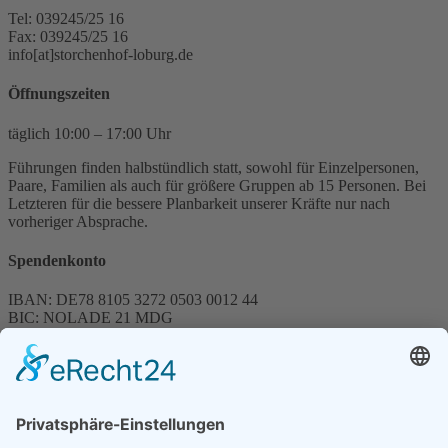
Tel: 039245/25 16
Fax: 039245/25 16
info[at]storchenhof-loburg.de
Öffnungszeiten
täglich 10:00 – 17:00 Uhr
Führungen finden halbstündlich statt, sowohl für Einzelpersonen,
Paare, Familien als auch für größere Gruppen ab 15 Personen. Bei
Letzteren für die bessere Planbarkeit unserer Kräfte nur nach
vorheriger Absprache.
Spendenkonto
IBAN: DE78 8105 3272 0503 0012 44
BIC: NOLADE 21 MDG
Sparkasse MagdeBurg
Spenden können steuerlich abgesetzt werden
Förderung