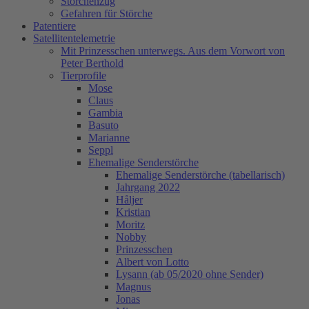
Storchenzug
Gefahren für Störche
Patentiere
Satellitentelemetrie
Mit Prinzesschen unterwegs. Aus dem Vorwort von
Peter Berthold
Tierprofile
Mose
Claus
Gambia
Basuto
Marianne
Seppl
Ehemalige Senderstörche
Ehemalige Senderstörche (tabellarisch)
Jahrgang 2022
Håljer
Kristian
Moritz
Nobby
Prinzesschen
Albert von Lotto
Lysann (ab 05/2020 ohne Sender)
Magnus
Jonas