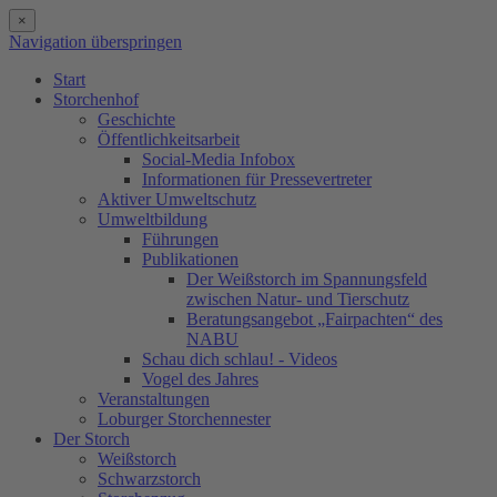
×
Navigation überspringen
Start
Storchenhof
Geschichte
Öffentlichkeitsarbeit
Social-Media Infobox
Informationen für Pressevertreter
Aktiver Umweltschutz
Umweltbildung
Führungen
Publikationen
Der Weißstorch im Spannungsfeld
zwischen Natur- und Tierschutz
Beratungsangebot „Fairpachten“ des
NABU
Schau dich schlau! - Videos
Vogel des Jahres
Veranstaltungen
Loburger Storchennester
Der Storch
Weißstorch
Schwarzstorch