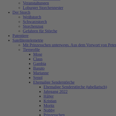
Veranstaltungen
Loburger Storchennester
Der Storch
Weißstorch
Schwarzstorch
Storchenzug
Gefahren für Störche
Patentiere
Satellitentelemetrie
Mit Prinzesschen unterwegs. Aus dem Vorwort von Peter
Tierprofile
Mose
Claus
Gambia
Basuto
Marianne
Seppl
Ehemalige Senderstörche
Ehemalige Senderstörche (tabellarisch)
Jahrgang 2022
Håljer
Kristian
Moritz
Nobby
Prinzesschen