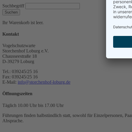
Suchbegriff
Suchen
Ihr Warenkorb ist leer.
Kontakt
Vogelschutzwarte
Storchenhof Loburg e.V.
Chausseestraße 18
D-39279 Loburg
Tel.: 039245/25 16
Fax: 039245/25 16
E-Mail:
info@storchenhof-loburg.de
Öffnungszeiten
Täglich 10.00 Uhr bis 17.00 Uhr
Führungen finden halbstündlich statt, sowohl für Einzelpersonen, Paar
Absprache.