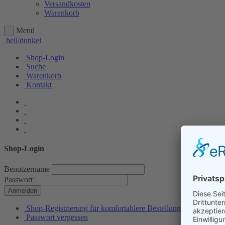
Versandkosten
Warenkorb
Menü
hell/dunkel
Shop-Login
Suche
Warenkorb
Kontakt
Shop-Login
Benutzername
Passwort
Anmelden
Shop-Registrierung für komfortablere Bestellungen
Passwort vergessen