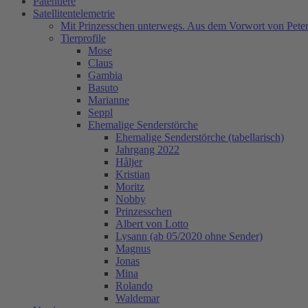
Patentiere
Satellitentelemetrie
Mit Prinzesschen unterwegs. Aus dem Vorwort von Peter
Tierprofile
Mose
Claus
Gambia
Basuto
Marianne
Seppl
Ehemalige Senderstörche
Ehemalige Senderstörche (tabellarisch)
Jahrgang 2022
Håljer
Kristian
Moritz
Nobby
Prinzesschen
Albert von Lotto
Lysann (ab 05/2020 ohne Sender)
Magnus
Jonas
Mina
Rolando
Waldemar