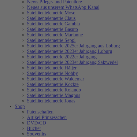
News Pflege- und Patentiere
Neues aus unserem WhatsApp-Kanal
Satellitentelemetrie Mose
Satellitentelemetrie Claus
Satellitentelemetrie Gambia
Satellitentelemetrie Basuto
Satellitentelemetrie Marianne
Satellitentelemetrie Seppl
Satellitentelemetrie 2025er Jahrgang aus Loburg
Satellitentelemetrie 2023er Jahrgang Loburg
Satellitentelemetrie 2022er Jahrgang
Satellitentelemetrie 2023er Jahrgang Salzwedel
Satellitentelemetrie Håljer
Satellitentelemetrie Nobby
Satellitentelemetrie Waldemar
Satellitentelemetrie Köckte
Satellitentelemetrie Rolando
Satellitentelemetrie Magnus
Satellitentelemetrie Jonas
Shop
Patenschaften
Artikel Prinzesschen
DVD/CD
Bücher
Souvenirs