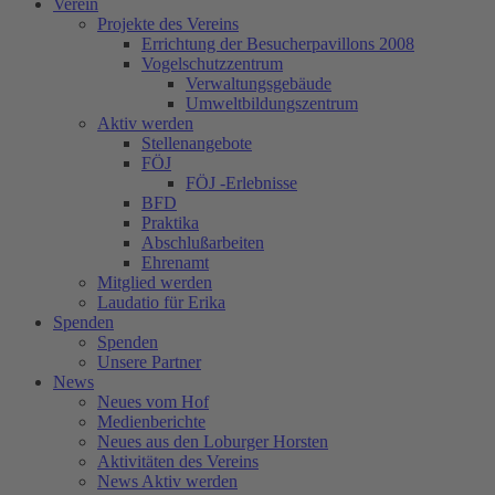
Verein
Projekte des Vereins
Errichtung der Besucherpavillons 2008
Vogelschutzzentrum
Verwaltungsgebäude
Umweltbildungszentrum
Aktiv werden
Stellenangebote
FÖJ
FÖJ -Erlebnisse
BFD
Praktika
Abschlußarbeiten
Ehrenamt
Mitglied werden
Laudatio für Erika
Spenden
Spenden
Unsere Partner
News
Neues vom Hof
Medienberichte
Neues aus den Loburger Horsten
Aktivitäten des Vereins
News Aktiv werden