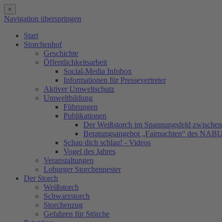
×
Navigation überspringen
Start
Storchenhof
Geschichte
Öffentlichkeitsarbeit
Social-Media Infobox
Informationen für Pressevertreter
Aktiver Umweltschutz
Umweltbildung
Führungen
Publikationen
Der Weißstorch im Spannungsfeld zwischen 
Beratungsangebot „Fairpachten“ des NAB
Schau dich schlau! - Videos
Vogel des Jahres
Veranstaltungen
Loburger Storchennester
Der Storch
Weißstorch
Schwarzstorch
Storchenzug
Gefahren für Störche