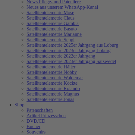
News Pflege- und Patentiere
Neues aus unserem WhatsApp-Kanal
Satellitentelemetrie Mose
Satellitentelemetrie Claus
Satellitentelemetrie Gambia
Satellitentelemetrie Basuto
Satellitentelemetrie Marianne
Satellitentelemetrie Seppl
Satellitentelemetrie 2025er Jahrgang aus Loburg
Satellitentelemetrie 2023er Jahrgang Loburg
Satellitentelemetrie 2022er Jahrgang
Satellitentelemetrie 2023er Jahrgang Salzwedel
Satellitentelemetrie Håljer
Satellitentelemetrie Nobby
Satellitentelemetrie Waldemar
Satellitentelemetrie Köckte
Satellitentelemetrie Rolando
Satellitentelemetrie Magnus
Satellitentelemetrie Jonas
Shop
Patenschaften
Artikel Prinzesschen
DVD/CD
Bücher
Souvenirs