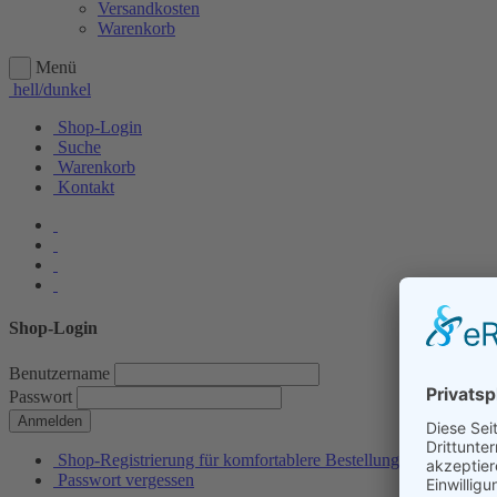
Versandkosten
Warenkorb
Menü
hell/dunkel
Shop-Login
Suche
Warenkorb
Kontakt
Shop-Login
Benutzername
Passwort
Anmelden
Shop-Registrierung für komfortablere Bestellungen
Passwort vergessen