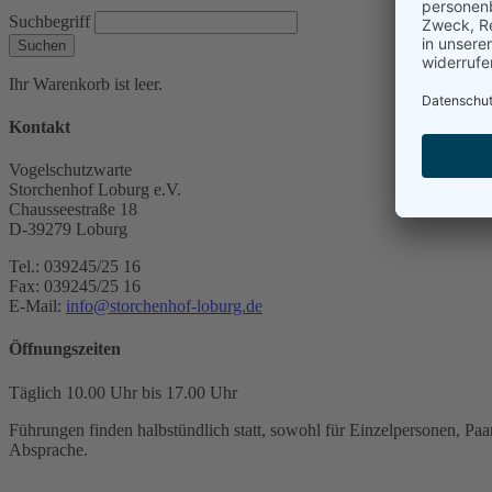
Suchbegriff
Suchen
Ihr Warenkorb ist leer.
Kontakt
Vogelschutzwarte
Storchenhof Loburg e.V.
Chausseestraße 18
D-39279 Loburg
Tel.: 039245/25 16
Fax: 039245/25 16
E-Mail:
info@storchenhof-loburg.de
Öffnungszeiten
Täglich 10.00 Uhr bis 17.00 Uhr
Führungen finden halbstündlich statt, sowohl für Einzelpersonen, Paar
Absprache.