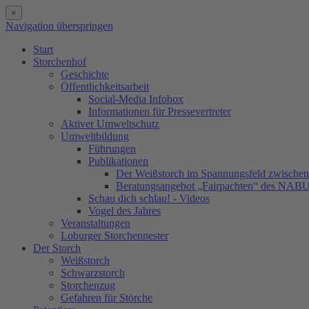
×
Navigation überspringen
Start
Storchenhof
Geschichte
Öffentlichkeitsarbeit
Social-Media Infobox
Informationen für Pressevertreter
Aktiver Umweltschutz
Umweltbildung
Führungen
Publikationen
Der Weißstorch im Spannungsfeld zwischen 
Beratungsangebot „Fairpachten“ des NAB
Schau dich schlau! - Videos
Vogel des Jahres
Veranstaltungen
Loburger Storchennester
Der Storch
Weißstorch
Schwarzstorch
Storchenzug
Gefahren für Störche