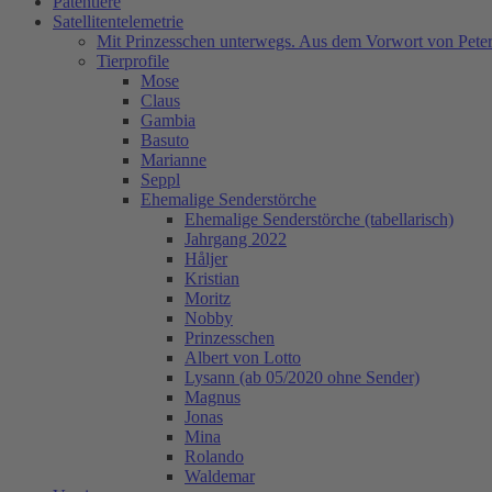
Patentiere
Satellitentelemetrie
Mit Prinzesschen unterwegs. Aus dem Vorwort von Peter
Tierprofile
Mose
Claus
Gambia
Basuto
Marianne
Seppl
Ehemalige Senderstörche
Ehemalige Senderstörche (tabellarisch)
Jahrgang 2022
Håljer
Kristian
Moritz
Nobby
Prinzesschen
Albert von Lotto
Lysann (ab 05/2020 ohne Sender)
Magnus
Jonas
Mina
Rolando
Waldemar