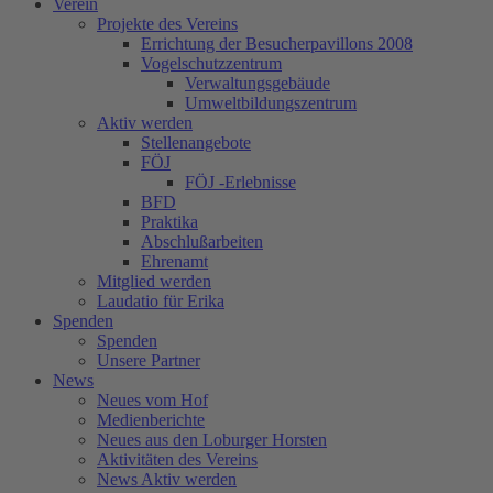
Verein
Projekte des Vereins
Errichtung der Besucherpavillons 2008
Vogelschutzzentrum
Verwaltungsgebäude
Umweltbildungszentrum
Aktiv werden
Stellenangebote
FÖJ
FÖJ -Erlebnisse
BFD
Praktika
Abschlußarbeiten
Ehrenamt
Mitglied werden
Laudatio für Erika
Spenden
Spenden
Unsere Partner
News
Neues vom Hof
Medienberichte
Neues aus den Loburger Horsten
Aktivitäten des Vereins
News Aktiv werden