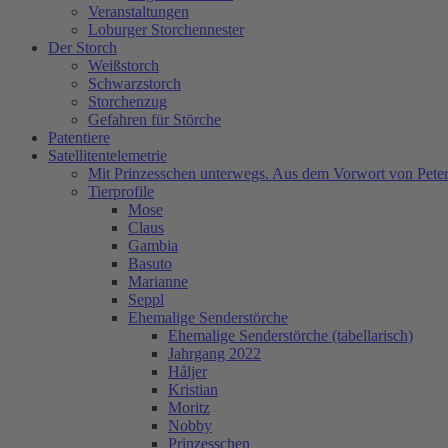
Veranstaltungen
Loburger Storchennester
Der Storch
Weißstorch
Schwarzstorch
Storchenzug
Gefahren für Störche
Patentiere
Satellitentelemetrie
Mit Prinzesschen unterwegs. Aus dem Vorwort von Peter
Tierprofile
Mose
Claus
Gambia
Basuto
Marianne
Seppl
Ehemalige Senderstörche
Ehemalige Senderstörche (tabellarisch)
Jahrgang 2022
Håljer
Kristian
Moritz
Nobby
Prinzesschen